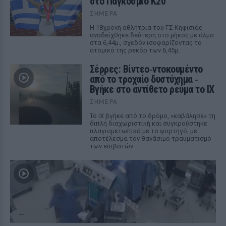
στο Παγκόσμιο Κ20
ΣΉΜΕΡΑ
Η 18χρονη αθλήτρια του ΓΣ Κηφισιάς
αναδείχθηκε δεύτερη στο μήκος με άλμα
στα 6,44μ., σχεδόν ισοφαρίζοντας το
ατομικό της ρεκόρ των 6,45μ.
Σέρρες: Βίντεο‑ντοκουμέντο
από το τροχαίο δυστύχημα ‑
Βγήκε στο αντίθετο ρεύμα το ΙΧ
ΣΉΜΕΡΑ
Το ΙΧ βγήκε από το δρόμο, «καβάλησε» τη
διπλή διαχωριστική και συγκρούστηκε
πλαγιομετωπικά με το φορτηγό, με
αποτέλεσμα τον θανάσιμο τραυματισμό
των επιβατών