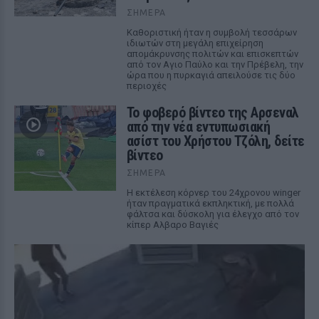
ΣΉΜΕΡΑ
Καθοριστική ήταν η συμβολή τεσσάρων
ιδιωτών στη μεγάλη επιχείρηση
απομάκρυνσης πολιτών και επισκεπτών
από τον Αγιο Παύλο και την Πρέβελη, την
ώρα που η πυρκαγιά απειλούσε τις δύο
περιοχές
Το φοβερό βίντεο της Αρσεναλ
από την νέα εντυπωσιακή
ασίστ του Χρήστου Τζόλη, δείτε
βίντεο
ΣΉΜΕΡΑ
Η εκτέλεση κόρνερ του 24χρονου winger
ήταν πραγματικά εκπληκτική, με πολλά
φάλτσα και δύσκολη για έλεγχο από τον
κίπερ Αλβαρο Βαγιές