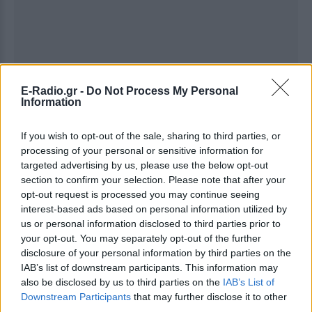
E-Radio.gr -
Do Not Process My Personal
Information
If you wish to opt-out of the sale, sharing to third parties, or
processing of your personal or sensitive information for
targeted advertising by us, please use the below opt-out
section to confirm your selection. Please note that after your
opt-out request is processed you may continue seeing
Ακολουθήστε το E-Radio.gr στο
Google News
interest-based ads based on personal information utilized by
και μάθετε πρώτοι
τα πιο hot νέα
.
us or personal information disclosed to third parties prior to
your opt-out. You may separately opt-out of the further
Για ακόμη περισσότερα
νέα
, μπείτε στην
ροή
disclosure of your personal information by third parties on the
ειδήσεων
του E-Daily.gr
IAB’s list of downstream participants. This information may
also be disclosed by us to third parties on the
IAB’s List of
Ακολουθήστε το E-Radio.gr και στο Instagram
Downstream Participants
that may further disclose it to other
third parties.