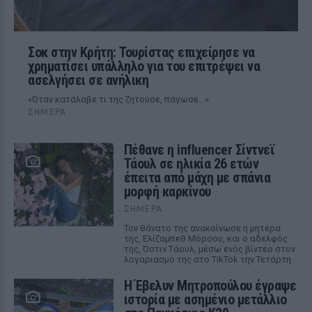
Σοκ στην Κρήτη: Τουρίστας επιχείρησε να
χρηματίσει υπάλληλο για του επιτρέψει να
ασελγήσει σε ανήλικη
«Όταν κατάλαβε τι της ζητούσε, πάγωσε...»
ΣΉΜΕΡΑ
Πέθανε η influencer Σίντνεϊ
Τάουλ σε ηλικία 26 ετών
έπειτα από μάχη με σπάνια
μορφή καρκίνου
ΣΉΜΕΡΑ
Τον θάνατο της ανακοίνωσε η μητέρα
της, Ελίζαμπεθ Μόροου, και ο αδελφός
της, Όστιν Τάουλ, μέσω ενός βίντεο στον
λογαριασμό της στο TikTok την Τετάρτη
Η Έβελυν Μητροπούλου έγραψε
ιστορία με ασημένιο μετάλλιο