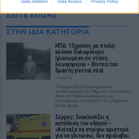
Data Deletion
Data Access
Privacy Policy
ΔΕΙΤΕ ΕΠΙΣΗΣ
ΣΤΗΝ ΙΔΙΑ ΚΑΤΗΓΟΡΙΑ
ΗΠΑ: 15χρονος με στολή
κλόουν δολοφόνησε
ηλικιωμένο σε στάση
λεωφορείου – Βίντεο του
δράστη γίνεται viral
ΣΉΜΕΡΑ
Ο έφηβος δράστης μαχαίρωσε
επανειλημμένα τον 78χρονο Τζον Γουέσλι
Αλεν σε στάση λεωφορείου, με
αποτέλεσμα τον θάνατό του, σύμφωνα
με τις αρχές
Σέρρες: Συγκλονίζει η
κατάθεση του οδηγού –
«Κοίταξα να στρίψω αριστερά
για να γλιτώσω, δεν πρόλαβα»