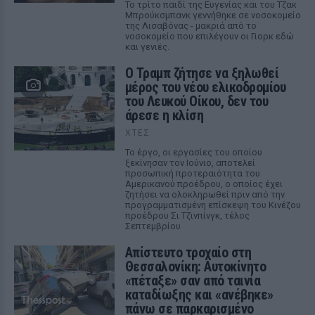
Το τρίτο παιδί της Ευγενίας και του Τζακ
Μπρούκσμπανκ γεννήθηκε σε νοσοκομείο
της Λισαβόνας - μακριά από το
νοσοκομείο που επιλέγουν οι Γιορκ εδώ
και γενιές.
Ο Τραμπ ζήτησε να ξηλωθεί
μέρος του νέου ελικοδρομίου
του Λευκού Οίκου, δεν του
άρεσε η κλίση
ΧΤΕΣ
Το έργο, οι εργασίες του οποίου
ξεκίνησαν τον Ιούνιο, αποτελεί
προσωπική προτεραιότητα του
Αμερικανού προέδρου, ο οποίος έχει
ζητήσει να ολοκληρωθεί πριν από την
προγραμματισμένη επίσκεψη του Κινέζου
προέδρου Σι Τζινπίνγκ, τέλος
Σεπτεμβρίου
Απίστευτο τροχαίο στη
Θεσσαλονίκη: Αυτοκίνητο
«πέταξε» σαν από ταινία
καταδίωξης και «ανέβηκε»
πάνω σε παρκαρισμένο