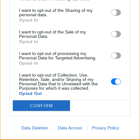
εξάρτηση από τους γονείς του
I want to opt-out of the Sharing of my
Βόλος: 26χρονος απείλησε να
personal data.
σφάξει τη μητέρα του και
Opted In
χτύπησε τον αδελφό του για το
πρωινό
I want to opt-out of the Sale of my
Personal Data.
ΠΡΙΝ 8 ΏΡΕΣ
Opted In
Τα προβλήματα ξεκίνησαν μετά την
I want to opt-out of processing my
επιστροφή του από τον στρατό
Personal Data for Targeted Advertising.
Opted In
Βίντεο: Υποψήφιος
Δημοκρατικών στη Χαβάη
I want to opt-out of Collection, Use,
βρίζει γυναίκες σε παραλία και
Retention, Sale, and/or Sharing of my
τρώει ξύλο
Personal Data that Is Unrelated with the
Purposes for which it was collected.
ΠΡΙΝ 8 ΏΡΕΣ
Opted Out
Οι Αρχές συνέλαβαν τον Κίριλ Μπάσιν,
CONFIRM
υποψήφιο των Δημοκρατικών για το
Κογκρέσο στη Χαβάη, μετά από
επεισόδιο σε κατάμεστη παραλία όπου
φέρεται να απείλησε λουόμενους και να
εμπλάκηκε σε βίαιη συμπλοκή
Data Deletion
Data Access
Privacy Policy