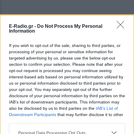
E-Radio.gr -
Do Not Process My Personal
Information
If you wish to opt-out of the sale, sharing to third parties, or
processing of your personal or sensitive information for
ΔΕΙΤΕ ΕΠΙΣΗΣ
targeted advertising by us, please use the below opt-out
section to confirm your selection. Please note that after your
opt-out request is processed you may continue seeing
ΣΤΗΝ ΙΔΙΑ ΚΑΤΗΓΟΡΙΑ
interest-based ads based on personal information utilized by
us or personal information disclosed to third parties prior to
Μυστράς: «Δεν ήταν οικονομικό
your opt-out. You may separately opt-out of the further
το κίνητρο» υποστηρίζει ο
disclosure of your personal information by third parties on the
συνήγορος του 55χρονου που
IAB’s list of downstream participants. This information may
είχε τη σορό του πατέρα του σε
also be disclosed by us to third parties on the
IAB’s List of
καταψύκτη
Downstream Participants
that may further disclose it to other
ΠΡΙΝ 8 ΏΡΕΣ
third parties.
Ο ίδιος δήλωσε ότι ο πελάτης του είχε
μια εξαιρετικά έντονη συναισθηματική
Personal Data Processing Opt Outs