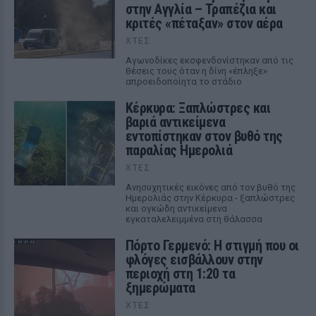
στην Αγγλία – Τραπέζια και
κριτές «πέταξαν» στον αέρα
ΧΤΕΣ
Αγωνοδίκες εκσφενδονίστηκαν από τις
θέσεις τους όταν η δίνη «έπληξε»
απροειδοποίητα το στάδιο
Κέρκυρα: Ξαπλώστρες και
βαριά αντικείμενα
εντοπίστηκαν στον βυθό της
παραλίας Ημερολιά
ΧΤΕΣ
Ανησυχητικές εικόνες από τον βυθό της
Ημερολιάς στην Κέρκυρα - ξαπλώστρες
και ογκώδη αντικείμενα
εγκαταλελειμμένα στη θάλασσα
Πόρτο Γερμενό: Η στιγμή που οι
φλόγες εισβάλλουν στην
περιοχή στη 1:20 τα
ξημερώματα
ΧΤΕΣ