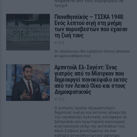
αναμένεται από τους δορυφόρους σε
τροχιά
Παναθηναϊκός – ΤΣΣΚΑ 1948:
Ενός λεπτού σιγή στη μνήμη
των πυροσβεστών που έχασαν
τη ζωή τους
ΧΤΕΣ
Οι «πράσινοι« θα τιμήσουν όσους έπεσαν
εν ώρα καθήκοντος
Αμπντούλ Ελ‑Σαγέντ: Ένας
γιατρός από το Μίσιγκαν που
δημιουργεί πονοκέφαλο εκτός
από τον Λευκό Οίκο και στους
Δημοκρατικούς
ΧΤΕΣ
Ο γιατρός, πρώην αξιωματούχος
δημόσιας υγείας και έντονος επικριτής
της ισραηλινής πολιτικής, κατάφερε να
ξεπεράσει μία πρωτοφανή οικονομική
κινητοποίηση υπέρ της αντιπάλου του,
Χέιλι Στίβενς βασιζόμενος σε ένα
καθαρά αντικαθεστωτικό αφήγημα