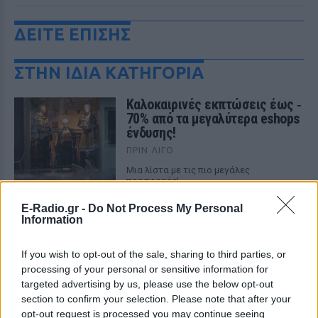
ΔΕΙΤΕ ΕΠΙΣΗΣ
ΣΤΗΝ ΙΔΙΑ ΚΑΤΗΓΟΡΙΑ
Καλοκαιρινές εκπτώσεις έως ‑
70% από τα μεγαλύτερα eshops
ένδυσης!
ΠΡΙΝ ΛΊΓΟ
Μια λίστα με τις πιο μεγάλες
προσφορές!
Κάνε τα ταξίδια σου Travel
E-Radio.gr -
Do Not Process My Personal
Books!
Information
ΠΡΙΝ ΛΊΓΟ
If you wish to opt-out of the sale, sharing to third parties, or
Διάλεξε χώρα, πόλη, νησί ή χωριό,
processing of your personal or sensitive information for
ανέβασε τις φωτογραφίες σου και
φύλαξε τις στιγμές σου στο πιο premium
targeted advertising by us, please use the below opt-out
travel book.
section to confirm your selection. Please note that after your
opt-out request is processed you may continue seeing
Είδη σπιτιού έως ‑70%