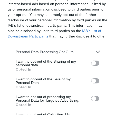
interest-based ads based on personal information utilized by
ΠΡΙΝ ΛΊΓΟ
us or personal information disclosed to third parties prior to
Βρες αγαπημένα είδη για την ανανέωση
your opt-out. You may separately opt-out of the further
του σπιτιού σου!
disclosure of your personal information by third parties on the
IAB’s list of downstream participants. This information may
also be disclosed by us to third parties on the
IAB’s List of
Downstream Participants
that may further disclose it to other
third parties.
Personal Data Processing Opt Outs
I want to opt-out of the Sharing of my
personal data.
Opted In
I want to opt-out of the Sale of my
Personal Data.
Καλοκαιρινές εκπτώσεις έως ‑ 60% σε
Opted In
παιδικά είδη!
Μια λίστα με τις πιο μεγάλες προσφορές!
I want to opt-out of processing my
Personal Data for Targeted Advertising.
ΧΤΕΣ
Opted In
I want to opt-out of Collection, Use,