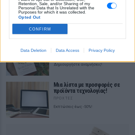
Μια λίστα με προσφορές σε
Retention, Sale, and/or Sharing of my
είδη σπιτιού έως ‑60% !
Personal Data that Is Unrelated with the
Purposes for which it was collected.
ΧΤΕΣ
Opted Out
Μεγάλη ποικιλία ειδών!
CONFIRM
Βρείτε μοναδικά είδη γάμου και
βάπτισης!
Data Deletion
Data Access
Privacy Policy
ΧΤΕΣ
Δημιουργήστε αναμνήσεις!
Μια λίστα με προσφορές σε
προϊόντα τεχνολογίας!
ΠΡΟΧΤΈΣ
Εκπτώσεις έως -50%!