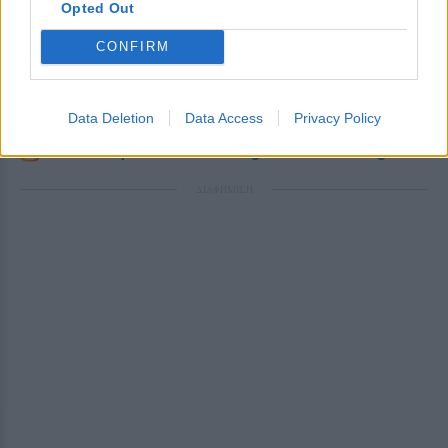
Opted Out
Ακολουθήστε το E-Radio.gr στο
Google News
και μάθετε πρώτοι
τα πιο hot νέα
.
CONFIRM
Για ακόμη περισσότερα
νέα
, μπείτε στην
ροή
ειδήσεων
του E-Daily.gr
Data Deletion
Data Access
Privacy Policy
Ακολουθήστε το E-Radio.gr και στο Instagram
ΔΙΑΦΗΜΙΣΗ