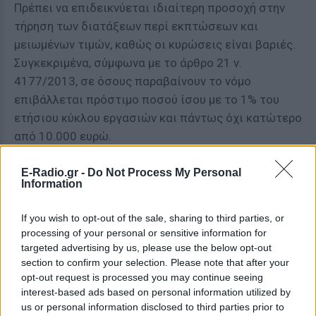
Πρέπει να επιδεικνύεται ιδιαίτερη προσοχή στην
τήρηση των διατάξεων περί εκπτώσεων και
μειωμένων τιμών, καθώς οι κυρώσεις είναι βαριές.
Συγκεκριμένα, σύμφωνα με το άρθρο 21 ν.
4177/2013, σε όσους παραβαίνουν το νόμο
επιβάλλεται πρόστιμο ποσού ίσου με το 1% του
ετήσιου κύκλου εργασιών και πάντως όχι κατώτερο
από 10.000 ευρώ.
Στην επιβαρυντική περίπτωση που οι εκπτώσεις
E-Radio.gr -
Do Not Process My Personal
Information
αποδειχτεί ότι είναι ανακριβείς ή παραπλανητικές,
επιβάλλεται πρόστιμο ίσο με το 2% του ετήσιου
If you wish to opt-out of the sale, sharing to third parties, or
κύκλου εργασιών και πάντως όχι μικρότερο των
processing of your personal or sensitive information for
20.000 ευρώ.
targeted advertising by us, please use the below opt-out
section to confirm your selection. Please note that after your
[ΠΗΓΗ]
opt-out request is processed you may continue seeing
interest-based ads based on personal information utilized by
us or personal information disclosed to third parties prior to