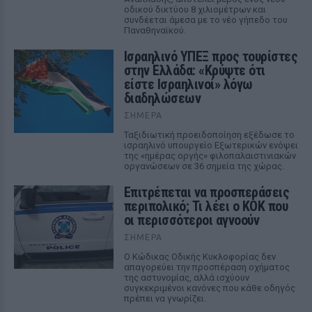
οδικού δικτύου 8 χιλιομέτρων και
συνδέεται άμεσα με το νέο γήπεδο του
Παναθηναϊκού.
Ισραηλινό ΥΠΕΞ προς τουρίστες
στην Ελλάδα: «Κρύψτε ότι
είστε Ισραηλινοί» λόγω
διαδηλώσεων
ΣΉΜΕΡΑ
Ταξιδιωτική προειδοποίηση εξέδωσε το
ισραηλινό υπουργείο Εξωτερικών ενόψει
της «ημέρας οργής» φιλοπαλαιστινιακών
οργανώσεων σε 36 σημεία της χώρας.
Επιτρέπεται να προσπεράσεις
περιπολικό; Τι λέει ο ΚΟΚ που
οι περισσότεροι αγνοούν
ΣΉΜΕΡΑ
Ο Κώδικας Οδικής Κυκλοφορίας δεν
απαγορεύει την προσπέραση οχήματος
της αστυνομίας, αλλά ισχύουν
συγκεκριμένοι κανόνες που κάθε οδηγός
πρέπει να γνωρίζει.