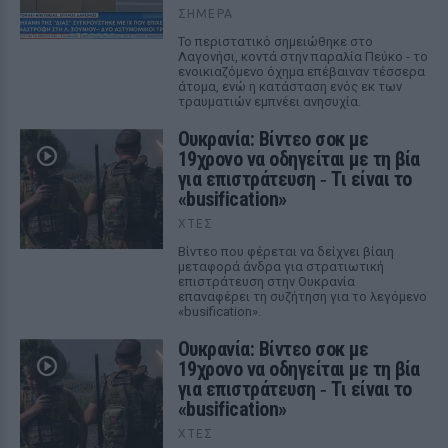
ΣΉΜΕΡΑ
Το περιστατικό σημειώθηκε στο
Λαγονήσι, κοντά στην παραλία Πεύκο - το
ενοικιαζόμενο όχημα επέβαιναν τέσσερα
άτομα, ενώ η κατάσταση ενός εκ των
τραυματιών εμπνέει ανησυχία.
Ουκρανία: Βίντεο σοκ με
19χρονο να οδηγείται με τη βία
για επιστράτευση ‑ Τι είναι το
«busification»
ΧΤΕΣ
Βίντεο που φέρεται να δείχνει βίαιη
μεταφορά άνδρα για στρατιωτική
επιστράτευση στην Ουκρανία
επαναφέρει τη συζήτηση για το λεγόμενο
«busification».
Ουκρανία: Βίντεο σοκ με
19χρονο να οδηγείται με τη βία
για επιστράτευση ‑ Τι είναι το
«busification»
ΧΤΕΣ