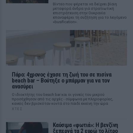
Βίντεο που φέρεται να δείχνει βίαιη
μεταφορά άνδρα για στρατιωτική
επιστράτευση στην Ουκρανία
επαναφέρει τη συζήτηση για το λεγόμενο
«busification».
Πάρο: 4χρονος έχασε τη ζωή του σε πισίνα
beach bar – Βούτηξε ο μπάρμαν για να τον
ανασύρει
Ο ιδιοκτήτης του beach bar και οι γονείς του μικρού
προσήχθησαν από τις αρχές - σύμφωνα με πληροφορίες,
κανείς δεν βρισκόταν κοντά στο παιδί εκείνη την ώρα
ΧΤΕΣ
Καύσιμα «φωτιά»: Η βενζίνη
ξεπερνά τα 2 ευρώ το λίτρο