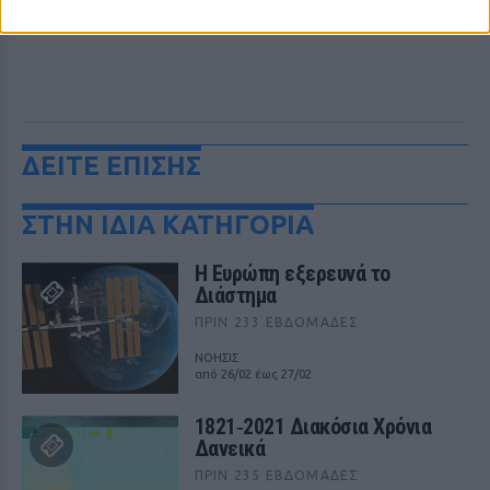
ΔΕΙΤΕ ΕΠΙΣΗΣ
ΣΤΗΝ ΙΔΙΑ ΚΑΤΗΓΟΡΙΑ
Η Ευρώπη εξερευνά το
Διάστημα
ΠΡΙΝ 233 ΕΒΔΟΜΆΔΕΣ
ΝΟΗΣΙΣ
από 26/02 έως 27/02
1821‑2021 Διακόσια Χρόνια
Δανεικά
ΠΡΙΝ 235 ΕΒΔΟΜΆΔΕΣ