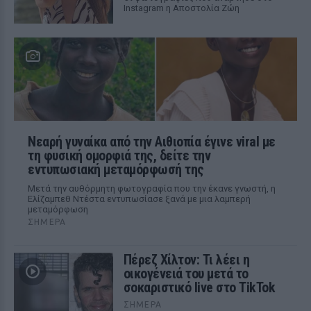
Instagram η Αποστολία Ζώη
Νεαρή γυναίκα από την Αιθιοπία έγινε viral με
τη φυσική ομορφιά της, δείτε την
εντυπωσιακή μεταμόρφωσή της
Μετά την αυθόρμητη φωτογραφία που την έκανε γνωστή, η
Ελίζαμπεθ Ντέστα εντυπωσίασε ξανά με μια λαμπερή
μεταμόρφωση
ΣΉΜΕΡΑ
Πέρεζ Χίλτον: Τι λέει η
οικογένειά του μετά το
σοκαριστικό live στο TikTok
ΣΉΜΕΡΑ