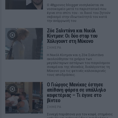
Ο 48χρονος blogger νοσηλεύεται σε
νοσοκομείο μετά το περιστατικό που
έγινε στο σπίτι του - οι δικοί του ζητούν
σεβασμό στην ιδιωτικότητά του κατά
την ανάρρωσή του
Ζόε Σαλντάνα και Νικόλ
Κίντμαν: Οι δύο σταρ του
Χόλιγουντ στη Μύκονο
ΣΉΜΕΡΑ
Η Νικόλ Κίντμαν και η Ζόε Σαλντάνα
ακολούθησαν τα χνάρια των
μεγαλύτερων αστέρων του παγκόσμιου
σινεμά και της showbiz, διαλέγοντας τη
Μύκονο για τις φετινές καλοκαιρινές
τους αποδράσεις.
Ο Γιώργος Μανίκας έστησε
απίθανη φάρσα σε υπάλληλο
καφετέριας – Τι έγινε στο
βίντεο
ΣΉΜΕΡΑ
Συνεχή παράπονα για τον καφέ, στημένος