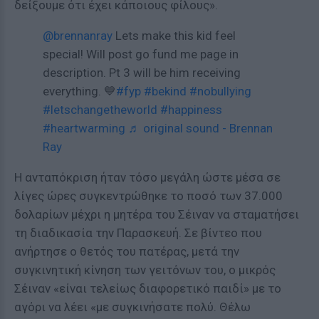
δείξουμε ότι έχει κάποιους φίλους».
@brennanray
Lets make this kid feel
special! Will post go fund me page in
description. Pt 3 will be him receiving
everything. 💙
#fyp
#bekind
#nobullying
#letschangetheworld
#happiness
#heartwarming
♬ original sound - Brennan
Ray
Η ανταπόκριση ήταν τόσο μεγάλη ώστε μέσα σε
λίγες ώρες συγκεντρώθηκε το ποσό των 37.000
δολαρίων μέχρι η μητέρα του Σέιναν να σταματήσει
τη διαδικασία την Παρασκευή. Σε βίντεο που
ανήρτησε ο θετός του πατέρας, μετά την
συγκινητική κίνηση των γειτόνων του, ο μικρός
Σέιναν «είναι τελείως διαφορετικό παιδί» με το
αγόρι να λέει «με συγκινήσατε πολύ. Θέλω