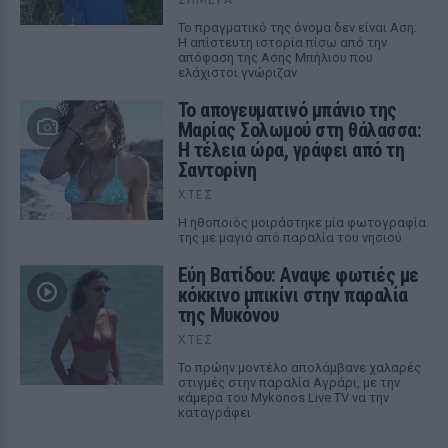
Το πραγματικό της όνομα δεν είναι Αση:
Η απίστευτη ιστορία πίσω από την
απόφαση της Ασης Μπήλιου που
ελάχιστοι γνώριζαν
Το απογευματινό μπάνιο της
Μαρίας Σολωμού στη θάλασσα:
Η τέλεια ώρα, γράφει από τη
Σαντορίνη
ΧΤΕΣ
Η ηθοποιός μοιράστηκε μία φωτογραφία
της με μαγιό από παραλία του νησιού
Εύη Βατίδου: Αναψε φωτιές με
κόκκινο μπικίνι στην παραλία
της Μυκόνου
ΧΤΕΣ
Το πρώην μοντέλο απολάμβανε χαλαρές
στιγμές στην παραλία Αγράρι, με την
κάμερα του Mykonos Live TV να την
καταγράφει