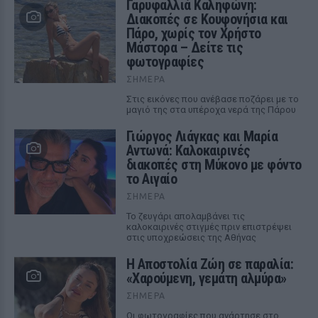
Γαρυφαλλιά Καληφώνη:
Διακοπές σε Κουφονήσια και
Πάρο, χωρίς τον Χρήστο
Μάστορα – Δείτε τις
φωτογραφίες
ΣΉΜΕΡΑ
Στις εικόνες που ανέβασε ποζάρει με το
μαγιό της στα υπέροχα νερά της Πάρου
Γιώργος Λιάγκας και Μαρία
Αντωνά: Καλοκαιρινές
διακοπές στη Μύκονο με φόντο
το Αιγαίο
ΣΉΜΕΡΑ
Το ζευγάρι απολαμβάνει τις
καλοκαιρινές στιγμές πριν επιστρέψει
στις υποχρεώσεις της Αθήνας
Η Αποστολία Ζώη σε παραλία:
«Χαρούμενη, γεμάτη αλμύρα»
ΣΉΜΕΡΑ
Οι φωτογραφίες που ανάρτησε στο