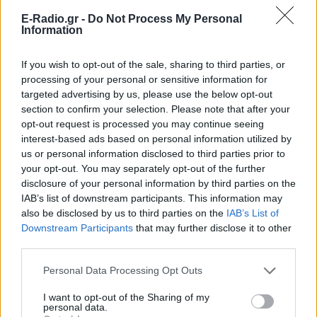
E-Radio.gr -
Do Not Process My Personal
Information
If you wish to opt-out of the sale, sharing to third parties, or
processing of your personal or sensitive information for
Ακολουθήστε το E-Radio.gr στο
Google News
targeted advertising by us, please use the below opt-out
και μάθετε πρώτοι
τα πιο hot νέα
.
section to confirm your selection. Please note that after your
opt-out request is processed you may continue seeing
interest-based ads based on personal information utilized by
Εσύ μπήκες στο E-Daily.gr; Τα νέα της ημέρας
us or personal information disclosed to third parties prior to
και ότι σου κάνει κλικ!
your opt-out. You may separately opt-out of the further
disclosure of your personal information by third parties on the
Ακολουθήστε το E-Radio.gr και στο Instagram
IAB’s list of downstream participants. This information may
also be disclosed by us to third parties on the
IAB’s List of
ΔΙΑΦΗΜΙΣΗ
Downstream Participants
that may further disclose it to other
third parties.
Personal Data Processing Opt Outs
I want to opt-out of the Sharing of my
personal data.