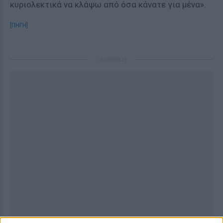
κυριολεκτικά να κλάψω από όσα κάνατε για μένα».
[ΠΗΓΗ]
ΔΙΑΦΗΜΙΣΗ