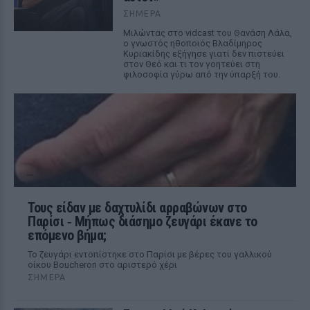
ΣΉΜΕΡΑ
Μιλώντας στο vidcast του Θανάση Λάλα,
ο γνωστός ηθοποιός Βλαδίμηρος
Κυριακίδης εξήγησε γιατί δεν πιστεύει
στον Θεό και τι τον γοητεύει στη
φιλοσοφία γύρω από την ύπαρξή του.
Τους είδαν με δαχτυλίδι αρραβώνων στο
Παρίσι ‑ Μήπως διάσημο ζευγάρι έκανε το
επόμενο βήμα;
Το ζευγάρι εντοπίστηκε στο Παρίσι με βέρες του γαλλικού
οίκου Boucheron στο αριστερό χέρι
ΣΉΜΕΡΑ