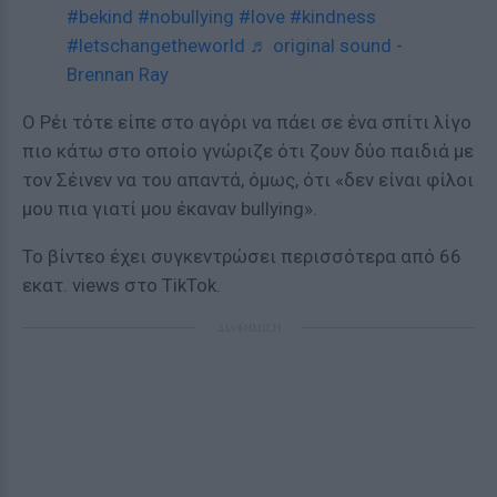
#bekind
#nobullying
#love
#kindness
#letschangetheworld
♬ original sound -
Brennan Ray
Ο Ρέι τότε είπε στο αγόρι να πάει σε ένα σπίτι λίγο
πιο κάτω στο οποίο γνώριζε ότι ζουν δύο παιδιά με
τον Σέινεν να του απαντά, όμως, ότι «δεν είναι φίλοι
μου πια γιατί μου έκαναν bullying».
Το βίντεο έχει συγκεντρώσει περισσότερα από 66
εκατ. views στο TikTok.
ΔΙΑΦΗΜΙΣΗ