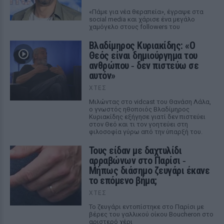
«Πάμε για νέα θεραπεία», έγραψε στα
social media και χάρισε ένα μεγάλο
χαμόγελο στους followers του
Βλαδίμηρος Κυριακίδης: «Ο
Θεός είναι δημιούργημα του
ανθρώπου ‑ δεν πιστεύω σε
αυτόν»
ΧΤΕΣ
Μιλώντας στο vidcast του Θανάση Λάλα,
ο γνωστός ηθοποιός Βλαδίμηρος
Κυριακίδης εξήγησε γιατί δεν πιστεύει
στον Θεό και τι τον γοητεύει στη
φιλοσοφία γύρω από την ύπαρξή του.
Τους είδαν με δαχτυλίδι
αρραβώνων στο Παρίσι ‑
Μήπως διάσημο ζευγάρι έκανε
το επόμενο βήμα;
ΧΤΕΣ
Το ζευγάρι εντοπίστηκε στο Παρίσι με
βέρες του γαλλικού οίκου Boucheron στο
αριστερό χέρι