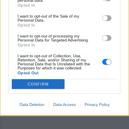
personal data.
Opted In
I want to opt-out of the Sale of my
Personal Data.
Opted In
I want to opt-out of processing my
Personal Data for Targeted Advertising.
Opted In
Ακολουθήστε το E-Radio.gr στο
Google News
I want to opt-out of Collection, Use,
και μάθετε πρώτοι
τα πιο hot νέα
.
Retention, Sale, and/or Sharing of my
Personal Data that Is Unrelated with the
Purposes for which it was collected.
Εσύ μπήκες στο E-Daily.gr; Τα νέα της ημέρας
Opted Out
και ότι σου κάνει κλικ!
CONFIRM
Ακολουθήστε το E-Radio.gr και στο Instagram
ΔΙΑΦΗΜΙΣΗ
Data Deletion
Data Access
Privacy Policy