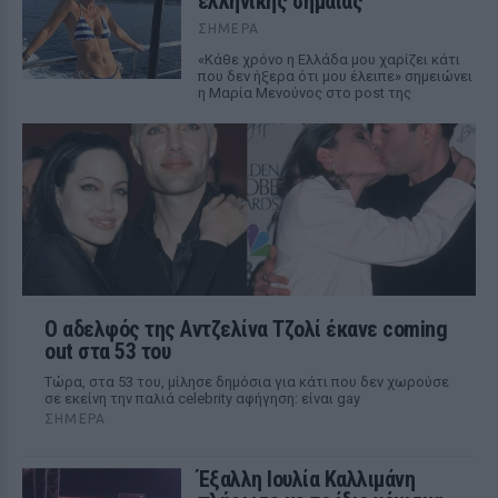
ελληνικής σημαίας
ΣΉΜΕΡΑ
«Κάθε χρόνο η Ελλάδα μου χαρίζει κάτι
που δεν ήξερα ότι μου έλειπε» σημειώνει
η Μαρία Μενούνος στο post της
Ο αδελφός της Αντζελίνα Τζολί έκανε coming
out στα 53 του
Τώρα, στα 53 του, μίλησε δημόσια για κάτι που δεν χωρούσε
σε εκείνη την παλιά celebrity αφήγηση: είναι gay
ΣΉΜΕΡΑ
Έξαλλη Ιουλία Καλλιμάνη