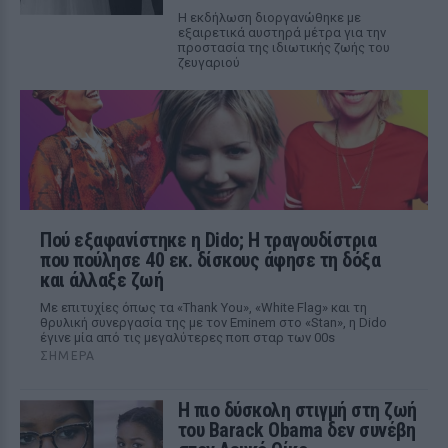
Η εκδήλωση διοργανώθηκε με
εξαιρετικά αυστηρά μέτρα για την
προστασία της ιδιωτικής ζωής του
ζευγαριού
Πού εξαφανίστηκε η Dido; Η τραγουδίστρια
που πούλησε 40 εκ. δίσκους άφησε τη δόξα
και άλλαξε ζωή
Με επιτυχίες όπως τα «Thank You», «White Flag» και τη
θρυλική συνεργασία της με τον Eminem στο «Stan», η Dido
έγινε μία από τις μεγαλύτερες ποπ σταρ των 00s
ΣΉΜΕΡΑ
Η πιο δύσκολη στιγμή στη ζωή
του Barack Obama δεν συνέβη