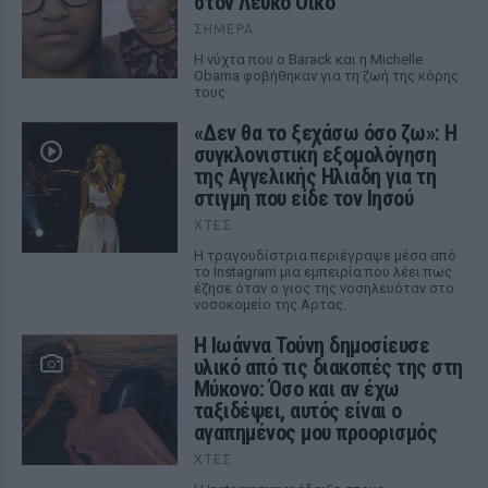
στον Λευκό Οίκο
ΣΉΜΕΡΑ
Η νύχτα που ο Barack και η Michelle
Obama φοβήθηκαν για τη ζωή της κόρης
τους
«Δεν θα το ξεχάσω όσο ζω»: Η
συγκλονιστική εξομολόγηση
της Αγγελικής Ηλιάδη για τη
στιγμή που είδε τον Ιησού
ΧΤΕΣ
Η τραγουδίστρια περιέγραψε μέσα από
το Instagram μια εμπειρία που λέει πως
έζησε όταν ο γιος της νοσηλευόταν στο
νοσοκομείο της Αρτας.
Η Ιωάννα Τούνη δημοσίευσε
υλικό από τις διακοπές της στη
Μύκονο: Όσο και αν έχω
ταξιδέψει, αυτός είναι ο
αγαπημένος μου προορισμός
ΧΤΕΣ