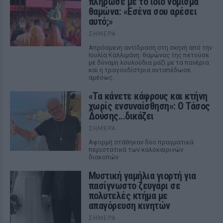
πλήρωσε με το ίδιο νόμισμα
θαμώνα: «Εσένα σου αρέσει
αυτό;»
ΣΉΜΕΡΑ
Απρόσμενη αντίδραση στη σκηνή από την
Ιουλία Καλλιμάνη: θαμώνας της πετούσε
με δύναμη λουλούδια μαζί με τα πανέρια
και η τραγουδίστρια ανταπέδωσε
αμέσως.
«Τα κάνετε κάφρους και κτήνη
χωρίς ενσυναίσθηση»: Ο Τάσος
Δούσης...δικάζει
ΣΉΜΕΡΑ
Αφορμή στάθηκαν δύο πραγματικά
περιστατικά των καλοκαιρινών
διακοπών
Μυστική γαμήλια γιορτή για
πασίγνωστο ζευγάρι σε
πολυτελές κτήμα με
απαγόρευση κινητών
ΣΉΜΕΡΑ