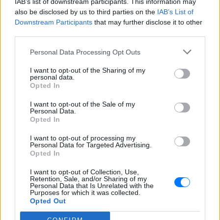
IAB’s list of downstream participants. This information may
also be disclosed by us to third parties on the
IAB’s List of
Downstream Participants
that may further disclose it to other
third parties.
Personal Data Processing Opt Outs
I want to opt-out of the Sharing of my
ΔΕΙΤΕ ΕΠΙΣΗΣ
personal data.
Opted In
ΣΤΗΝ ΙΔΙΑ ΚΑΤΗΓΟΡΙΑ
I want to opt-out of the Sale of my
Personal Data.
Opted In
«Δεν θα το ξεχάσω όσο ζω»: Η
συγκλονιστική εξομολόγηση
I want to opt-out of processing my
της Αγγελικής Ηλιάδη για τη
Personal Data for Targeted Advertising.
στιγμή που είδε τον Ιησού
Opted In
ΣΉΜΕΡΑ
I want to opt-out of Collection, Use,
Η τραγουδίστρια περιέγραψε μέσα από
Retention, Sale, and/or Sharing of my
Personal Data that Is Unrelated with the
το Instagram μια εμπειρία που λέει πως
Purposes for which it was collected.
έζησε όταν ο γιος της νοσηλευόταν στο
νοσοκομείο της Αρτας.
Opted Out
Η Ιωάννα Τούνη δημοσίευσε