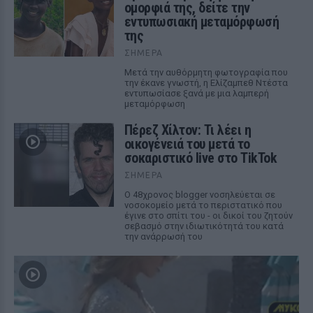
ομορφιά της, δείτε την
εντυπωσιακή μεταμόρφωσή
της
ΣΉΜΕΡΑ
Μετά την αυθόρμητη φωτογραφία που
την έκανε γνωστή, η Ελίζαμπεθ Ντέστα
εντυπωσίασε ξανά με μια λαμπερή
μεταμόρφωση
Πέρεζ Χίλτον: Τι λέει η
οικογένειά του μετά το
σοκαριστικό live στο TikTok
ΣΉΜΕΡΑ
Ο 48χρονος blogger νοσηλεύεται σε
νοσοκομείο μετά το περιστατικό που
έγινε στο σπίτι του - οι δικοί του ζητούν
σεβασμό στην ιδιωτικότητά του κατά
την ανάρρωσή του