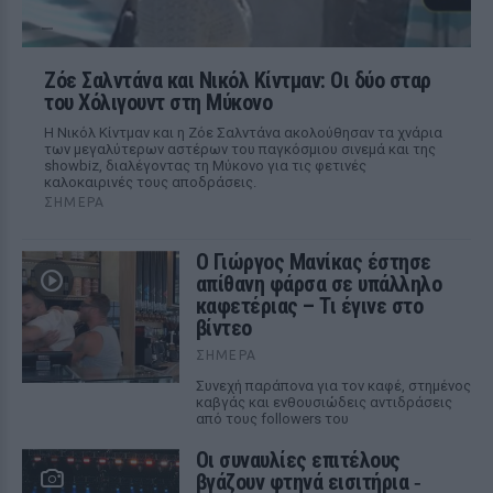
Ζόε Σαλντάνα και Νικόλ Κίντμαν: Οι δύο σταρ
του Χόλιγουντ στη Μύκονο
Η Νικόλ Κίντμαν και η Ζόε Σαλντάνα ακολούθησαν τα χνάρια
των μεγαλύτερων αστέρων του παγκόσμιου σινεμά και της
showbiz, διαλέγοντας τη Μύκονο για τις φετινές
καλοκαιρινές τους αποδράσεις.
ΣΉΜΕΡΑ
Ο Γιώργος Μανίκας έστησε
απίθανη φάρσα σε υπάλληλο
καφετέριας – Τι έγινε στο
βίντεο
ΣΉΜΕΡΑ
Συνεχή παράπονα για τον καφέ, στημένος
καβγάς και ενθουσιώδεις αντιδράσεις
από τους followers του
Οι συναυλίες επιτέλους
βγάζουν φτηνά εισιτήρια ‑