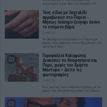
φιλοσοφία γύρω από την ύπαρξή του.
Τους είδαν με δαχτυλίδι
αρραβώνων στο Παρίσι ‑
Μήπως διάσημο ζευγάρι έκανε
το επόμενο βήμα;
ΣΉΜΕΡΑ
Το ζευγάρι εντοπίστηκε στο Παρίσι με
βέρες του γαλλικού οίκου Boucheron στο
αριστερό χέρι
Γαρυφαλλιά Καληφώνη:
Διακοπές σε Κουφονήσια και
Πάρο, χωρίς τον Χρήστο
Μάστορα – Δείτε τις
φωτογραφίες
ΣΉΜΕΡΑ
Στις εικόνες που ανέβασε ποζάρει με το
μαγιό της στα υπέροχα νερά της Πάρου