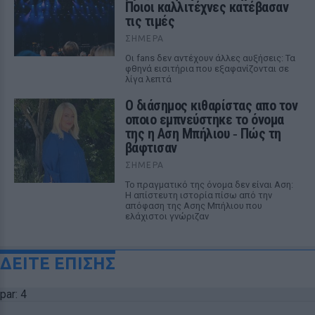
Ποιοι καλλιτέχνες κατέβασαν
τις τιμές
ΣΉΜΕΡΑ
Οι fans δεν αντέχουν άλλες αυξήσεις: Τα
φθηνά εισιτήρια που εξαφανίζονται σε
λίγα λεπτά
Ο διάσημος κιθαρίστας απο τον
οποιο εμπνεύστηκε το όνομα
της η Αση Μπήλιου ‑ Πώς τη
βάφτισαν
ΣΉΜΕΡΑ
Το πραγματικό της όνομα δεν είναι Αση:
Η απίστευτη ιστορία πίσω από την
απόφαση της Ασης Μπήλιου που
ελάχιστοι γνώριζαν
ΔΕΙΤΕ ΕΠΙΣΗΣ
par: 4