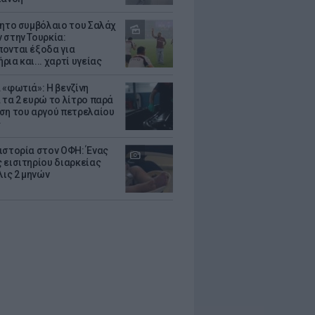
θητο συμβόλαιο του Σαλάχ
 στην Τουρκία:
ονται έξοδα για
ια και... χαρτί υγείας
 «φωτιά»: Η βενζίνη
 τα 2 ευρώ το λίτρο παρά
ση του αργού πετρελαίου
ς
ιστορία στον ΟΦΗ: Ένας
 εισιτηρίου διαρκείας
λις 2 μηνών