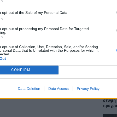
In
o opt-out of the Sale of my Personal Data.
In
ΕΙΔΗΣΕΙ
to opt-out of processing my Personal Data for Targeted
Πώς η 
ing.
στη με
In
gr στο
Google News
και μάθετε πρώτοι
τα
Συγκλο
o opt-out of Collection, Use, Retention, Sale, and/or Sharing
ersonal Data that Is Unrelated with the Purposes for which it
lected.
; Τα νέα της ημέρας και ότι σου κάνει κλικ!
Out
r και στο Instagram
CONFIRM
ΔΙΑΦΗΜΙΣΗ
LIFESTY
Data Deletion
Data Access
Privacy Policy
H Ιωάν
φωτογρ
στιγμή
πρόγρ