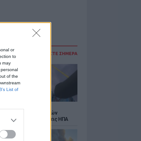
sonal or
ΔΙΑΒΑΣΤΕ ΣΗΜΕΡΑ
ection to
ou may
 personal
out of the
 downstream
B’s List of
Σ
κή μεταφορά 30 φαλαινών
γκα από τον Καναδά στις ΗΠΑ