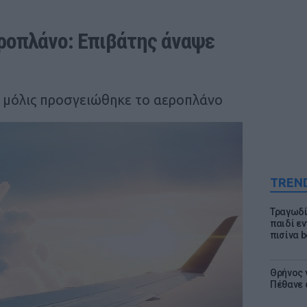
οπλάνο: Επιβάτης άναψε 
 μόλις προσγειώθηκε το αεροπλάνο
TREN
Τραγωδί
παιδί ε
πισίνα b
Θρήνος γ
Πέθανε 