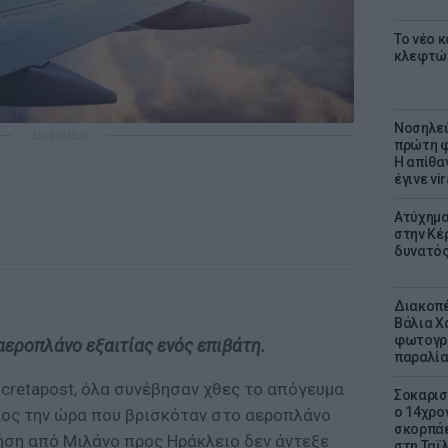
Το νέο 
κλεφτώ
Νοσηλεύ
ΔΙΑΦΗΜΙΣΗ
πρώτη φ
Η απίθα
έγινε vir
Ατύχημα 
στην Κέ
δυνατό
Διακοπέ
Βάλια Χ
φωτογρα
εροπλάνο εξαιτίας ενός επιβάτη.
παραλί
cretapost, όλα συνέβησαν χθες το απόγευμα
Σοκαρισ
ο 14χρον
ος την ώρα που βρισκόταν στο αεροπλάνο
σκορπάε
ση από Μιλάνο προς Ηράκλειο δεν άντεξε
στη Ταϊ