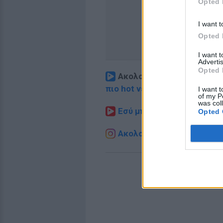
Opted 
I want t
Opted 
I want 
Advertis
Opted 
Ακολουθήστε το E-Radio.
πιο hot νέα
.
I want t
of my P
was col
Εσύ μπήκες στο E-Daily.gr
Opted 
Ακολουθήστε το E-Radio.g