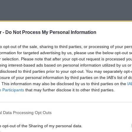
α ενοχλούνται από τον καπνό ενώ η κίνησή
r -
Do Not Process My Personal Information
τις αεροσυνοδούς οι οποίοι τον έπεισαν να
ληλα ενημέρωσαν και τις αστυνομικές αρχές
to opt-out of the sale, sharing to third parties, or processing of your per
formation for targeted advertising by us, please use the below opt-out s
r selection. Please note that after your opt-out request is processed y
πάτησε το… πόδι του στο «Νίκος
eing interest-based ads based on personal information utilized by us or
αστυνομικοί που του πέρασαν χειροπέδες.
disclosed to third parties prior to your opt-out. You may separately opt-
losure of your personal information by third parties on the IAB’s list of
. This information may also be disclosed by us to third parties on the
IA
Participants
that may further disclose it to other third parties.
ΕΙΔΗΣΕΙ
ΔΙΑΦΗΜΙΣΗ
Ιστορι
μπελού
l Data Processing Opt Outs
o opt-out of the Sharing of my personal data.