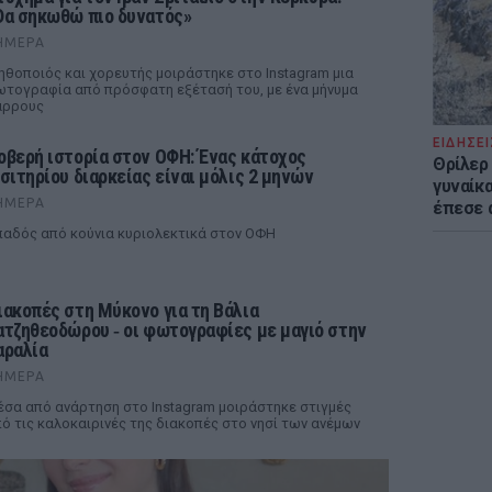
Θα σηκωθώ πιο δυνατός»
ΉΜΕΡΑ
ηθοποιός και χορευτής μοιράστηκε στο Instagram μια
τογραφία από πρόσφατη εξέτασή του, με ένα μήνυμα
άρρους
ΕΙΔΗΣΕΙ
οβερή ιστορία στον ΟΦΗ: Ένας κάτοχος
Θρίλερ
ισιτηρίου διαρκείας είναι μόλις 2 μηνών
γυναίκα
ΉΜΕΡΑ
έπεσε 
αδός από κούνια κυριολεκτικά στον ΟΦΗ
ιακοπές στη Μύκονο για τη Βάλια
ατζηθεοδώρου ‑ οι φωτογραφίες με μαγιό στην
αραλία
ΉΜΕΡΑ
σα από ανάρτηση στο Instagram μοιράστηκε στιγμές
ό τις καλοκαιρινές της διακοπές στο νησί των ανέμων