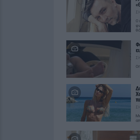
«
Σ
Ο 
φω
θ
Φ
ε
Σ
Οπ
Δ
Χ
π
Σ
Μέ
απ