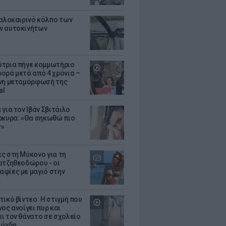
καλοκαιρινό κόλπο των
ν αυτοκινήτων
τρια πήγε κομμωτήριο
ορά μετά από 4 χρόνια –
νη μεταμόρφωσή της
al
για τον Ιβάν Σβιτάιλο
ρκυρα: «Θα σηκωθώ πιο
ς»
ς στη Μύκονο για τη
ατζηθεοδώρου - οι
φίες με μαγιό στην
α
τικό βίντεο: Η στιγμή που
ος ανοίγει πυρ και
ι τον θάνατο σε σχολείο
λάνδη