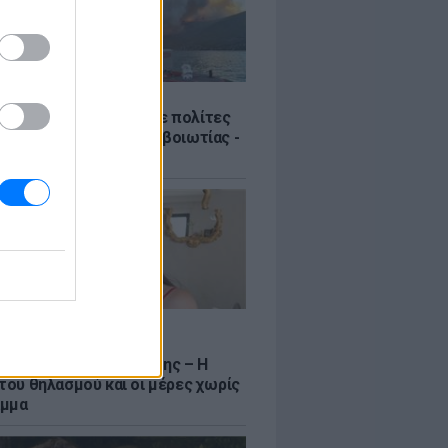
Σ
Πυροσβεστική διέσωσε πολίτες
γάλη φωτιά της Αττικοβοιωτίας -
νιστικά βίντεο
LE
να Σιαμπάνη ανέβασε
αφίες με τους γιους της – Η
 του θηλασμού και οι μέρες χωρίς
αμμα