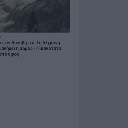
Σ
 στον Λυκαβηττό: Σε 57χρονη
 ανήκει η σορός - Πιθανότατα
από ύψος