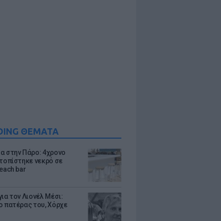
DING ΘΕΜΑΤΑ
α στην Πάρο: 4χρονο
ντοπίστηκε νεκρό σε
each bar
ια τον Λιονέλ Μέσι:
ο πατέρας του, Χόρχε