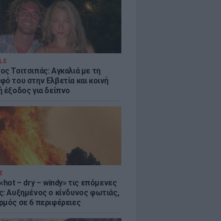
LE
ος Τσιτσιπάς: Αγκαλιά με τη
φό του στην Ελβετία και κοινή
ή έξοδος για δείπνο
Σ
«hot – dry – windy» τις επόμενες
ς: Αυξημένος ο κίνδυνος φωτιάς,
ρμός σε 6 περιφέρειες