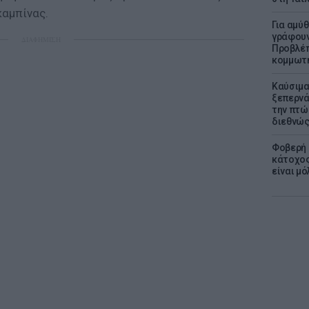
καμπίνας.
Για αμύ
γράφουν
ΔΙΑΦΗΜΙΣΗ
Προβλέπ
κομμωτήρ
Καύσιμα
ξεπερνά
την πτώ
διεθνώ
Φοβερή 
κάτοχος
είναι μό