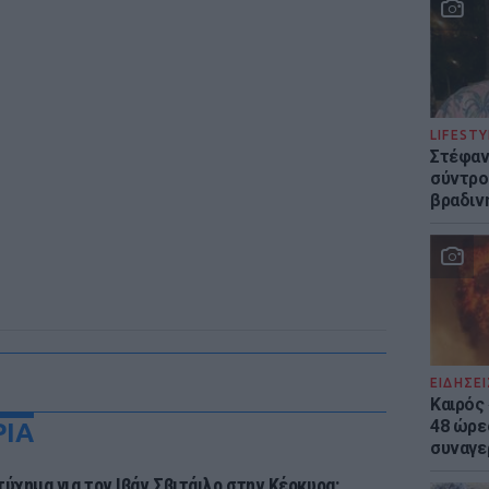
LIFESTY
Στέφαν
σύντρο
βραδιν
ΕΙΔΗΣΕΙ
Καιρός 
48 ώρε
ΡΙΑ
συναγε
τύχημα για τον Ιβάν Σβιτάιλο στην Κέρκυρα: