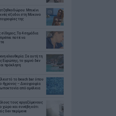
ατζηθεοδώρου: Μπικίνι
δινές έξοδοι στη Μύκονο
τογραφίες της
 σίδηρος; Τα 4 σημάδια
 πρέπει ποτέ να
ετε
ενη ελευθερία: Σε αυτή τη
ς Ευρώπης, το γuμνό δεν
αι πρόκληση
Κλειστό το beach bar όπου
 ο 4χρονος – Δικογραφία
ρωποκτονία από αμέλεια
όλους τους εργαζόμενους
ο χώρο και συνέβη κάτι
είς δεν περίμενε