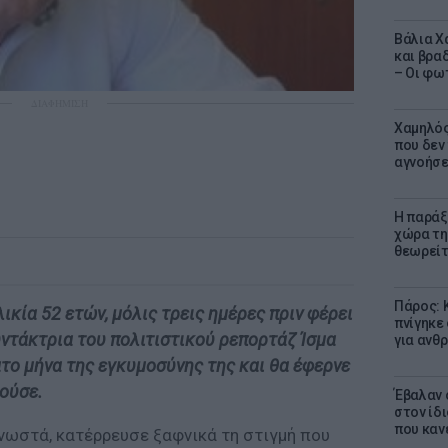
Βάλια Χ
και βρα
– Οι φω
ΔΙΑΦΗΜΙΣΗ
Χαμηλός
που δεν
αγνοήσ
Η παράξ
χώρα τη
θεωρείτ
Πάρος: 
ικία 52 ετών, μόλις τρεις ημέρες πριν φέρει
πνίγηκε
υντάκτρια του πολιτιστικού ρεπορτάζ Ίσμα
για ανθ
το μήνα της εγκυμοσύνης της και θα έφερνε
ούσε.
Έβαλαν 
στον ίδι
που καν
γνωστά, κατέρρευσε ξαφνικά τη στιγμή που