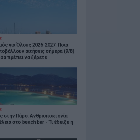
Σ
μός για Όλους 2026-2027: Ποια
οβάλλουν αιτήσεις σήμερα (9/8)
όσα πρέπει να ξέρετε
Σ
ς στην Πάρο: Ανθρωποκτονία
λεια στο beach bar - Τι έδειξε η