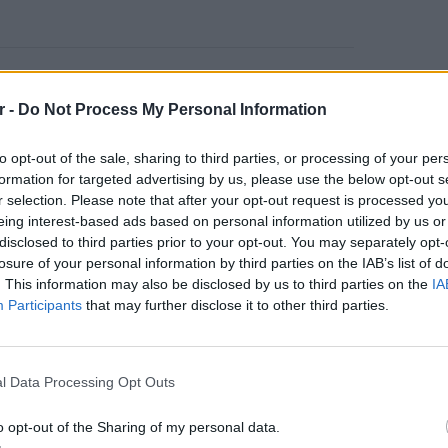
, το ασθενοφόρο έφτασε άμεσα στο
ργά. Η δημοσιογράφος μεταφέρθηκε
r -
Do Not Process My Personal Information
όπου διαπιστώθηκε ο θάνατός της. Οι
ρική και έδωσαν μάχη για να κρατήσουν στη
to opt-out of the sale, sharing to third parties, or processing of your per
formation for targeted advertising by us, please use the below opt-out s
ννητο κοριτσάκι να νοσηλεύεται αρχικά στη
r selection. Please note that after your opt-out request is processed y
νεογνών του νοσοκομείου «Αλεξάνδρα» και
eing interest-based ads based on personal information utilized by us or
ν του «Έλενα Βενιζέλου».
disclosed to third parties prior to your opt-out. You may separately opt-
losure of your personal information by third parties on the IAB’s list of
Σάββατο 15 Ιουλίου, και όπως ανέφερε το
. This information may also be disclosed by us to third parties on the
IA
ος της δημοσιογράφου προήλθε από
Participants
that may further disclose it to other third parties.
θανότατα είχε ανεύρυσμα το οποίο η ίδια
ΕΙΔΗΣΕΙ
Ισραηλ
Ελλάδα:
l Data Processing Opt Outs
λόγω 
 φίλοι και συνάδελφοί της, η Ίσμα
ρα όσο τίποτα και η χαρμόσυνη είδηση της
o opt-out of the Sharing of my personal data.