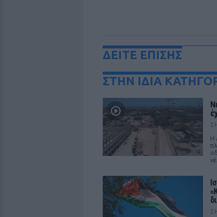
ΔΕΙΤΕ ΕΠΙΣΗΣ
ΣΤΗΝ ΙΔΙΑ ΚΑΤΗΓΟ
Ν
έ
Σ
Η 
πλ
οδ
νέ
Ι
«
δ
Σ