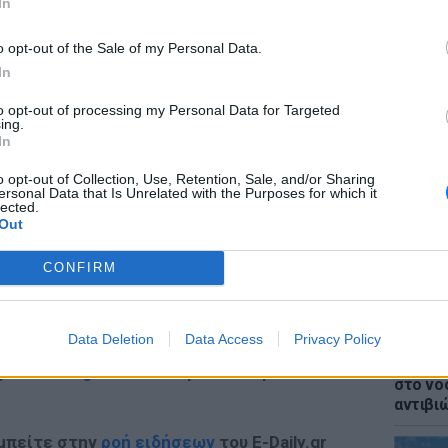
In
ίνη το μεγαλύτερο όνειρό της.
o opt-out of the Sale of my Personal Data.
In
to opt-out of processing my Personal Data for Targeted
ΔΙΑΦΗΜΙΣΗ
ΕΙΔΗΣΕΙ
ing.
Επίθεσ
In
χτύπησ
καταγγ
o opt-out of Collection, Use, Retention, Sale, and/or Sharing
ersonal Data that Is Unrelated with the Purposes for which it
lected.
Out
CONFIRM
Data Deletion
Data Access
Privacy Policy
LIFESTY
Ιωάννα
gr στο
Google News
και μάθετε πρώτοι
τα
στο νο
αντιβι
 μπείτε στην
ροή ειδήσεων
του E-Daily.gr