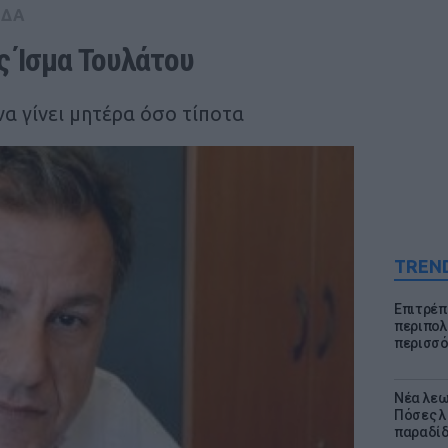
ΑΔΑ
ς Ίσμα Τουλάτου
α γίνει μητέρα όσο τίποτα
TREN
Επιτρέπ
περιπολι
περισσό
Νέα λεω
Πόσες λ
παραδίδ