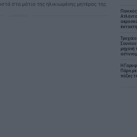
οστά στα μάτια της ηλικιωμένης μητέρας της.
Πανικός
ΔΙΑΦΗΜΙΣΗ
Ατλάντα
αεροσκά
έκτακτη
Τροχαίο
Σουνίου
μηχανή 
αστυνομ
Η Γαρυφ
Πάρο με 
πόζες τ