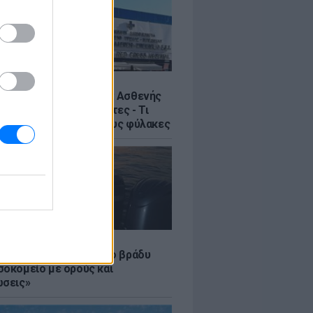
Σ
η στον Ερυθρό Σταυρό: Ασθενής
ε νοσηλεύτρια σε πόρτες - Τι
έλλει η ΠΟΕΔΗΝ για τους φύλακες
LE
 Τούνη: «Έβγαλα όλο το βράδυ
σοκομείο με ορούς και
ώσεις»