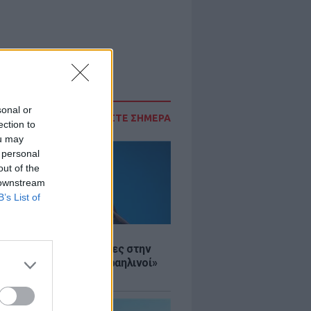
sonal or
ΔΙΑΒΑΣΤΕ ΣΗΜΕΡΑ
ection to
ou may
 personal
out of the
 downstream
B’s List of
Σ
ινό ΥΠΕΞ προς τουρίστες στην
 «Κρύψτε ότι είστε Ισραηλινοί»
διαδηλώσεων