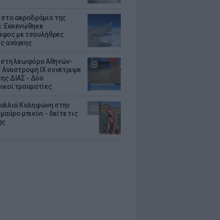
 στο αεροδρόμιο της
: Εκκενώθηκε
φος με τσουλήθρες
ς ανάγκης
 στη λεωφόρο Αθηνών-
: Αναστροφή ΙΧ συνέτριψε
της ΔΙΑΣ - Δύο
ικοί τραυματίες
αλλιά Καληφώνη στην
μαύρο μπικίνι - δείτε τις
ης