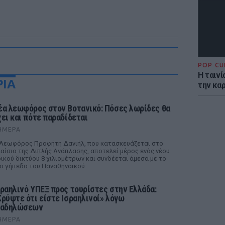
POP CU
Η ταιν
ΡΙΑ
την καρ
έα λεωφόρος στον Βοτανικό: Πόσες λωρίδες θα
χει και πότε παραδίδεται
ΉΜΕΡΑ
Λεωφόρος Προφήτη Δανιήλ, που κατασκευάζεται στο
αίσιο της Διπλής Ανάπλασης, αποτελεί μέρος ενός νέου
ικού δικτύου 8 χιλιομέτρων και συνδέεται άμεσα με το
ο γήπεδο του Παναθηναϊκού.
σραηλινό ΥΠΕΞ προς τουρίστες στην Ελλάδα:
Κρύψτε ότι είστε Ισραηλινοί» λόγω
ιαδηλώσεων
ΉΜΕΡΑ