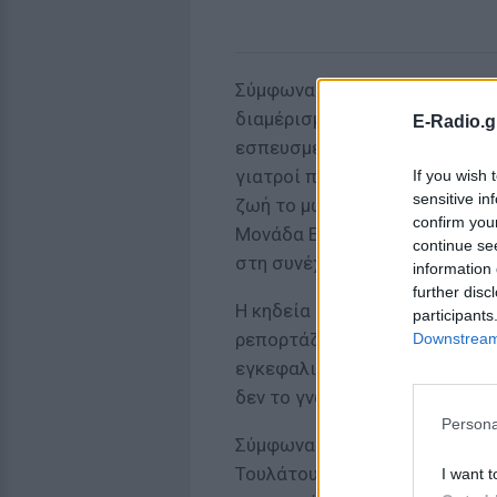
Σύμφωνα με τις πληροφορίες
διαμέρισμα, όμως ήταν ήδη α
E-Radio.g
εσπευσμένα στο νοσοκομείο, 
γιατροί προχώρησαν σε καισα
If you wish 
sensitive in
ζωή το μωρό της, με το νεογέ
confirm you
Μονάδα Εντατικής Νοσηλείας 
continue se
στη συνέχεια, στη ΜΕΘ νεογνώ
information 
further disc
Η κηδεία της θα γίνει, αύριο 
participants
ρεπορτάζ του Alpha, ο θάνατ
Downstream 
εγκεφαλική αιμορραγία ενώ πι
δεν το γνώριζε.
Persona
Σύμφωνα με τα όσα αποκάλυψαν
Τουλάτου ήθελε να γίνει μητέ
I want t