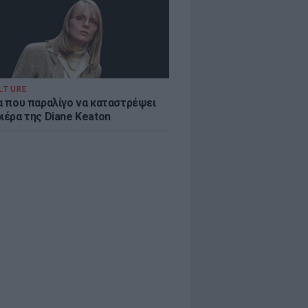
LTURE
ία που παραλίγο να καταστρέψει
ιέρα της Diane Keaton