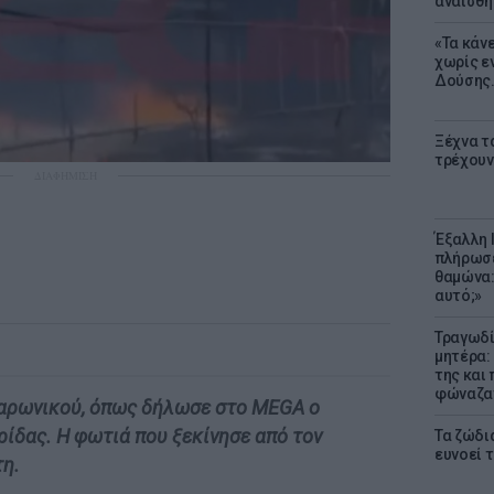
αναίσθη
«Τα κάν
χωρίς ε
Δούσης.
Ξέχνα τ
τρέχουν
ΔΙΑΦΗΜΙΣΗ
Έξαλλη 
πλήρωσε
θαμώνα:
αυτό;»
Τραγωδί
μητέρα:
της και 
φώναζαν
 Σαρωνικού, όπως δήλωσε στο MEGA ο
ίδας. Η φωτιά που ξεκίνησε από τον
Τα ζώδια
ευνοεί 
τη.