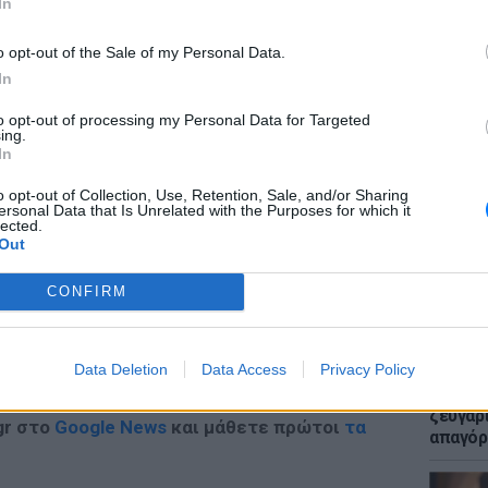
In
o opt-out of the Sale of my Personal Data.
In
to opt-out of processing my Personal Data for Targeted
ing.
ΕΙΔΗΣΕΙ
ΔΙΑΦΗΜΙΣΗ
In
Μακελε
Μαθητή
o opt-out of Collection, Use, Retention, Sale, and/or Sharing
ersonal Data that Is Unrelated with the Purposes for which it
lected.
Out
CONFIRM
Data Deletion
Data Access
Privacy Policy
LIFESTY
Μυστικ
ζευγάρ
gr στο
Google News
και μάθετε πρώτοι
τα
απαγόρ