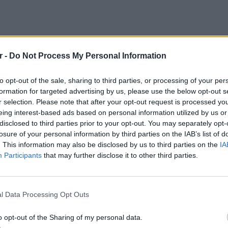
r -
Do Not Process My Personal Information
χει φτάσει στον Όλυμπο Καλυβίων. Δεν
ς δυνάμεις εδώ, κάνω έκκληση».
to opt-out of the sale, sharing to third parties, or processing of your per
ιά
formation for targeted advertising by us, please use the below opt-out s
r selection. Please note that after your opt-out request is processed y
ος Σαρωνικού δημιουργήθηκε από τη
eing interest-based ads based on personal information utilized by us or
disclosed to third parties prior to your opt-out. You may separately opt-
ν Θορικού και Αναβύσσου και των
losure of your personal information by third parties on the IAB’s list of
ας, και Παλαιάς Φωκαίας.
. This information may also be disclosed by us to third parties on the
IA
Participants
that may further disclose it to other third parties.
καλέσει έκτακτη διυπουργική σύσκεψη για
άκι και Βοιωτία. Στη σύσκεψη θα
ΕΙΔΗΣΕΙ
Πολιτική Προστασία, το υπουργείο Εθνικής
Γονικές
l Data Processing Opt Outs
νάμεις συμμετέχουν στις επιχειρήσεις
μεταφο
φόρο
ο υπουργείο Υγείας για τον συντονισμό των
o opt-out of the Sharing of my personal data.
 η Περιφέρεια Αττικής και το υπουργείο