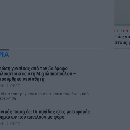
ΕΥ ΖΗΝ
Πώς να
στους 
ΡΙΑ
τώση γυναίκας από τον 5ο όροφο
ολυκατοικίας στη Μιχαλακοπούλου –
νασύρθηκε αναίσθητη
ΡΙΝ 9 ΏΡΕΣ
 αίτια του τραγικού περιστατικού παραμένουν υπό
ερεύνηση
ονικές παροχές: Οι παγίδες στις μεταφορές
ρημάτων που απειλούν με φόρο
ΡΙΝ 9 ΏΡΕΣ