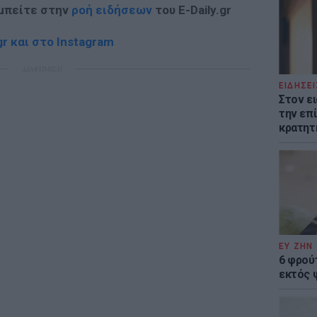
 μπείτε στην
ροή ειδήσεων
του E-Daily.gr
r και στο Instagram
ΔΙΑΦΗΜΙΣΗ
ΕΙΔΗΣΕΙ
Στον ε
την επί
κρατητ
ΕΥ ΖΗΝ
6 φρού
εκτός 