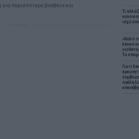
η για περισσότερη βοήθεια και
Τι αλλά
κανονισ
ισχύ απ
ΔΙΑΦΗΜΙΣΗ
«Καλό τα
λευκό κ
υιοθετή
Το σπαρ
Γιατί δε
ερευνητ
συμβίωσ
αγέλη λύ
επενέβη