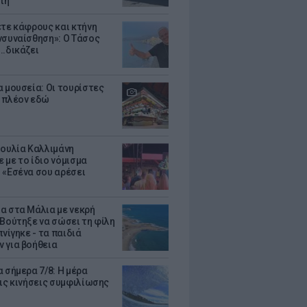
τη
ετε κάφρους και κτήνη
νσυναίσθηση»: Ο Τάσος
..δικάζει
α μουσεία: Οι τουρίστες
 πλέον εδώ
Ιουλία Καλλιμάνη
 με το ίδιο νόμισμα
 «Εσένα σου αρέσει
α στα Μάλια με νεκρή
 Βούτηξε να σώσει τη φίλη
πνίγηκε - τα παιδιά
 για βοήθεια
 σήμερα 7/8: Η μέρα
τις κινήσεις συμφιλίωσης