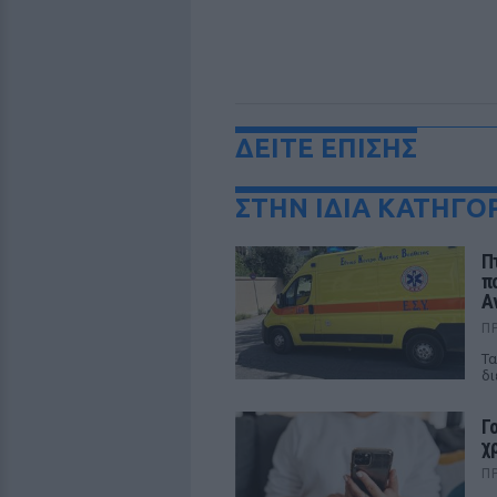
ΔΕΙΤΕ ΕΠΙΣΗΣ
ΣΤΗΝ ΙΔΙΑ ΚΑΤΗΓΟ
Π
π
Α
Π
Τα
δι
Γ
χ
Π