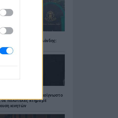
Σ
ιό σε σχολείο της Ταϊλάνδης:
ς άνοιξε πυρ
LE
ή γαμήλια γιορτή για πασίγνωστο
ι σε πολυτελές κτήμα με
ευση κινητών