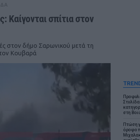
ΑΔΑ
: Καίγονται σπίτια στον 
μές στον δήμο Σαρωνικού μετά τη
 τον Κουβαρά
TREN
Προφυλα
Στυλίδα
κατηγορ
στη Βοι
Πτώση γ
όροφο π
Μιχαλακ