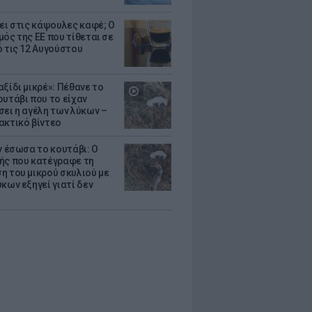
ζει στις κάψουλες καφέ; Ο
μός της ΕΕ που τίθεται σε
ό τις 12 Αυγούστου
ξίδι μικρέ»: Πέθανε το
ουτάβι που το είχαν
σει η αγέλη των λύκων –
ακτικό βίντεο
ν έσωσα το κουτάβι: Ο
ής που κατέγραφε τη
η του μικρού σκυλιού με
κων εξηγεί γιατί δεν