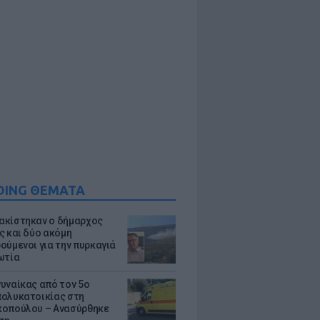
DING ΘΕΜΑΤΑ
κίστηκαν ο δήμαρχος
ς και δύο ακόμη
ούμενοι για την πυρκαγιά
ωτία
υναίκας από τον 5ο
ολυκατοικίας στη
οπούλου – Ανασύρθηκε