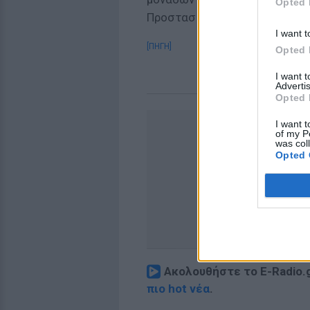
Opted 
Προστασίας του Πολίτη.
I want t
[ΠΗΓΗ]
Opted 
I want 
Advertis
Opted 
I want t
of my P
was col
Opted 
Ακολουθήστε το E-Radio.
πιο hot νέα
.