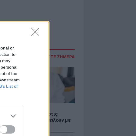
sonal or
ection to
ΔΙΑΒΑΣΤΕ ΣΗΜΕΡΑ
ou may
 personal
out of the
 downstream
B’s List of
Σ
 παροχές: Οι παγίδες στις
ρές χρημάτων που απειλούν με