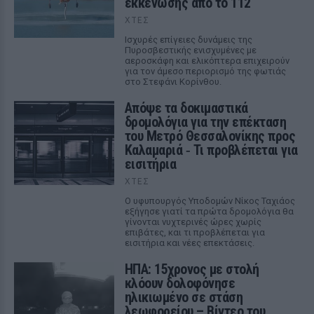
εκκένωσης από το 112
ΧΤΕΣ
Ισχυρές επίγειες δυνάμεις της
Πυροσβεστικής ενισχυμένες με
αεροσκάφη και ελικόπτερα επιχειρούν
για τον άμεσο περιορισμό της φωτιάς
στο Στεφάνι Κορίνθου.
Απόψε τα δοκιμαστικά
δρομολόγια για την επέκταση
του Μετρό Θεσσαλονίκης προς
Καλαμαριά ‑ Τι προβλέπεται για
εισιτήρια
ΧΤΕΣ
Ο υφυπουργός Υποδομών Νίκος Ταχιάος
εξήγησε γιατί τα πρώτα δρομολόγια θα
γίνονται νυχτερινές ώρες χωρίς
επιβάτες, και τι προβλέπεται για
εισιτήρια και νέες επεκτάσεις.
ΗΠΑ: 15χρονος με στολή
κλόουν δολοφόνησε
ηλικιωμένο σε στάση
λεωφορείου – Βίντεο του