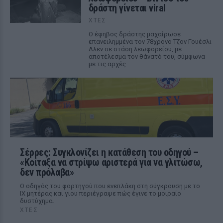
δράστη γίνεται viral
ΧΤΕΣ
Ο έφηβος δράστης μαχαίρωσε
επανειλημμένα τον 78χρονο Τζον Γουέσλι
Αλεν σε στάση λεωφορείου, με
αποτέλεσμα τον θάνατό του, σύμφωνα
με τις αρχές
Σέρρες: Συγκλονίζει η κατάθεση του οδηγού –
«Κοίταξα να στρίψω αριστερά για να γλιτώσω,
δεν πρόλαβα»
Ο οδηγός του φορτηγού που ενεπλάκη στη σύγκρουση με το
ΙΧ μητέρας και γιου περιέγραψε πώς έγινε το μοιραίο
δυστύχημα.
ΧΤΕΣ