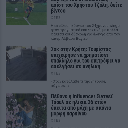
ασίστ του Χρήστου Τζόλη, δείτε
βίντεο
ΧΤΕΣ
Η εκτέλεση κόρνερ του 24χρονου winger
ήταν πραγματικά εκπληκτική, με πολλά
φάλτσα και δύσκολη για έλεγχο από τον
κίπερ Αλβαρο Βαγιές
Σοκ στην Κρήτη: Τουρίστας
επιχείρησε να χρηματίσει
υπάλληλο για του επιτρέψει να
ασελγήσει σε ανήλικη
ΧΤΕΣ
«Όταν κατάλαβε τι της ζητούσε,
πάγωσε...»
Πέθανε η influencer Σίντνεϊ
Τάουλ σε ηλικία 26 ετών
έπειτα από μάχη με σπάνια
μορφή καρκίνου
ΧΤΕΣ