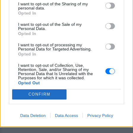
I want to opt-out of the Sharing of my
Ίσθμια, Καλαμάκι και Παράδεισο προς ασφαλή
personal data.
Opted In
σημεία.
I want to opt-out of the Sale of my
«
Κι εδώ οι πυροσβέστες σε αρκετές περιπτώσεις
Personal Data.
Opted In
απεγκλώβισαν κατοίκους και τους μετέφεραν σε
ασφαλείς προορισμούς
», σημείωσε ο κ. Αρτοποιός.
I want to opt-out of processing my
Personal Data for Targeted Advertising.
Αυτή τη στιγμή επιχειρούν στη δασική πυρκαγιά
Opted In
135 πυροσβέστες 2 ομάδες πεζοπόρων τμημάτων,
I want to opt-out of Collection, Use,
50 υδροφόρα πυροσβεστικά οχήματα ενώ από
Retention, Sale, and/or Sharing of my
αέρος επιχειρούν, 8 αεροσκάφη 5 ελικόπτερα εκ
Personal Data that Is Unrelated with the
Purposes for which it was collected.
των οποίων 2 ελικόπτερα έχουν διατεθεί από το
Opted Out
ΓΕΕΘΑ κι ένα ακόμη για τον συντονισμό τους.
CONFIRM
Επίσης το ΓΕΕΘΑ έχει διαθέσει προσωπικό 40
ατόμων ως πεζοπόρα τμήματα καθώς και τέσσερις
προωθητές γαιών.
Data Deletion
Data Access
Privacy Policy
[ΠΗΓΗ]