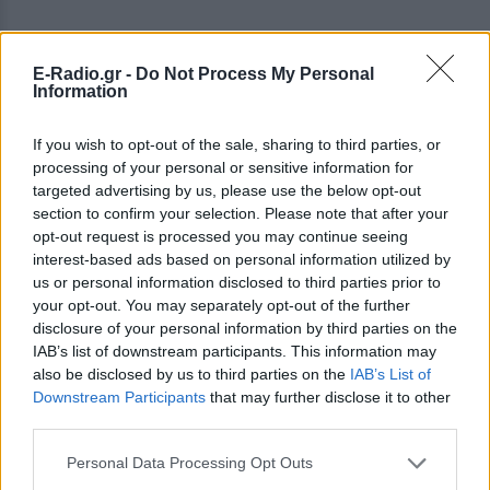
E-Radio.gr -
Do Not Process My Personal
Information
Κάηκαν σπίτια, επιχειρούν πολλοί
πυροσβέστες
If you wish to opt-out of the sale, sharing to third parties, or
processing of your personal or sensitive information for
Τα πρώτα σπίτια κάηκαν στον οικισμό Ειρήνη, ενώ ο
targeted advertising by us, please use the below opt-out
εκπρόσωπος Τύπου της Πυροσβεστικής Γιάννης
section to confirm your selection. Please note that after your
opt-out request is processed you may continue seeing
Αρτοποιός πραγματοποίησε έκτακτη συνέντευξη
interest-based ads based on personal information utilized by
Τύπου.
us or personal information disclosed to third parties prior to
your opt-out. You may separately opt-out of the further
Όπως επισήμανε ο κ. Αρτοποιός, η φωτιά
disclosure of your personal information by third parties on the
κατευθύνθηκε απειλητικά προς Άγιο Χαράλαμπο με
IAB’s list of downstream participants. This information may
μεγάλη ταχύτητα προκαλώντας υλικές ζημιές σε
also be disclosed by us to third parties on the
IAB’s List of
Downstream Participants
that may further disclose it to other
αρκετές οικίες. Εκδόθηκαν 3 μηνύματα από το 112
third parties.
για προληπτική απομάκρυνση των κατοίκων των
οικισμών, Καλλιθέα, Πευκιά, Ειρήνη στη συνέχεια
Personal Data Processing Opt Outs
από ‘Αγιο Χαράλαμπο και στο τρίτο μήνυμα από