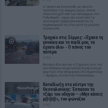
Η Jamie Lee Komoroski, με αλκοόλ
τριπλάσιο του νόμιμου ορίου, έπεσε
πάνω στο golf cart των νεόνυμφων στο
Folly Beach - τώρα νέο υλικό από το
αστυνομικό τμήμα αποκαλύπτει τη
συμπεριφορά της λίγο μετά τη μοιραία
σύγκρουση
Τροχαίο στις Σέρρες: «Έχασα τη
γυναίκα και το παιδί μου, τα
έχασα όλα» ‑ Ο πόνος του
πατέρα
ΧΤΕΣ
Μητέρα 43 ετών και ο 21χρονος γιος της
σκοτώθηκαν σε μετωπική σύγκρουση με
φορτηγό στην επαρχιακή οδό Αμφίπολης
– Δράμας, κοντά στην Παλαιοκώμη.
Καταδίωξη στο κέντρο της
Θεσσαλονίκης: Έσπασαν το
τζάμι του οδηγού – «Μην κάνεις
μ@@@», του φώναζαν
ΧΤΕΣ