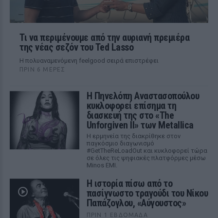
Τι να περιμένουμε από την αυριανή πρεμιέρα
της νέας σεζόν του Ted Lasso
Η πολυαναμενόμενη feelgood σειρά επιστρέφει
ΠΡΙΝ 6 ΜΈΡΕΣ
Η Πηνελόπη Αναστασοπούλου
κυκλοφορεί επίσημα τη
διασκευή της στο «The
Unforgiven II» των Metallica
Η ερμηνεία της διακρίθηκε στον
παγκόσμιο διαγωνισμό
#GetTheReLoadOut και κυκλοφορεί τώρα
σε όλες τις ψηφιακές πλατφόρμες μέσω
Minos EMI.
Η ιστορία πίσω από το
πασίγνωστο τραγούδι του Νίκου
Παπάζογλου, «Αύγουστος»
ΠΡΙΝ 1 ΕΒΔΟΜΆΔΑ