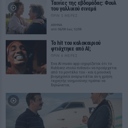
Ταινίες της εβδομάδας: Φουλ
του γαλλικού σινεμά
ΠΡΙΝ 5 ΜΈΡΕΣ
ΑΘΗΝΑ
από 06/08 έως 12/08
Το hit του καλοκαιριού
φτιάχτηκε από AI;
ΠΡΙΝ 6 ΜΈΡΕΣ
Ένα AI music app ισχυρίζεται ότι το
Rubberz «πολύ πιθανό» να προέρχεται
από το μοντέλο του - και η μουσική
βιομηχανία αναρωτιέται αν η χρήση
τεχνητής νοημοσύνης πρέπει να
δηλώνεται.