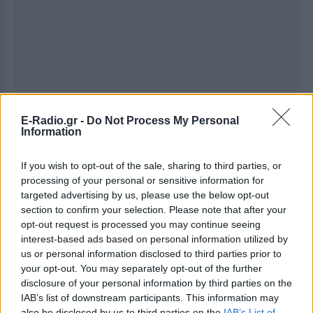
Ακολουθήστε το E-Radio.gr στο
Google News
E-Radio.gr -
Do Not Process My Personal
και μάθετε πρώτοι
τα πιο hot νέα
.
Information
Εσύ μπήκες στο E-Daily.gr; Τα νέα της ημέρας
If you wish to opt-out of the sale, sharing to third parties, or
και ότι σου κάνει κλικ!
processing of your personal or sensitive information for
targeted advertising by us, please use the below opt-out
section to confirm your selection. Please note that after your
Ακολουθήστε το E-Radio.gr και στο Instagram
opt-out request is processed you may continue seeing
ΔΙΑΦΗΜΙΣΗ
interest-based ads based on personal information utilized by
us or personal information disclosed to third parties prior to
your opt-out. You may separately opt-out of the further
disclosure of your personal information by third parties on the
IAB’s list of downstream participants. This information may
also be disclosed by us to third parties on the
IAB’s List of