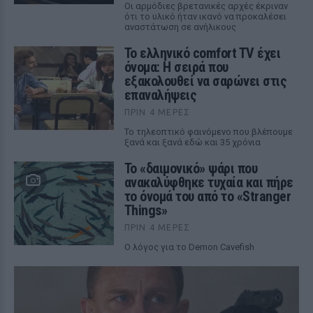
Οι αρμόδιες βρετανικές αρχές έκριναν
ότι το υλικό ήταν ικανό να προκαλέσει
αναστάτωση σε ανήλικους
Το ελληνικό comfort TV έχει
όνομα: Η σειρά που
εξακολουθεί να σαρώνει στις
επαναλήψεις
ΠΡΙΝ 4 ΜΈΡΕΣ
Το τηλεοπτικό φαινόμενο που βλέπουμε
ξανά και ξανά εδώ και 35 χρόνια
Το «δαιμονικό» ψάρι που
ανακαλύφθηκε τυχαία και πήρε
το όνομά του από το «Stranger
Things»
ΠΡΙΝ 4 ΜΈΡΕΣ
Ο λόγος για το Demon Cavefish