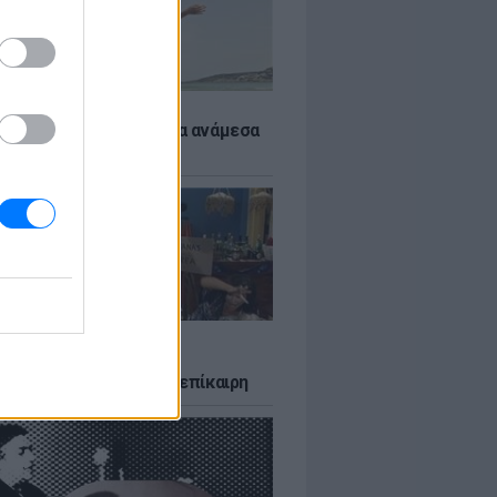
 αποφύγεις το σύγκαμα ανάμεσα
μηρούς
LTURE
δία που σατίρισε τον
υτισμό και παραμένει επίκαιρη