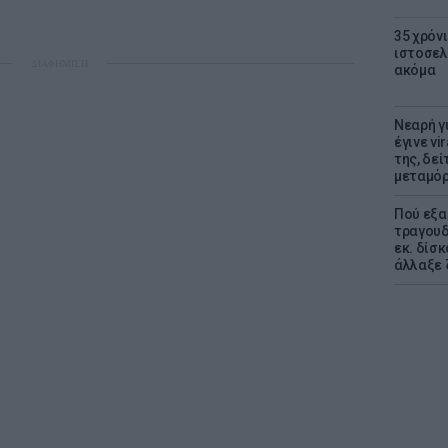
35 χρόν
ιστοσελ
ΔΙΑΦΗΜΙΣΗ
ακόμα
Νεαρή γ
έγινε vi
της, δε
μεταμό
Πού εξα
τραγουδ
εκ. δίσ
άλλαξε 