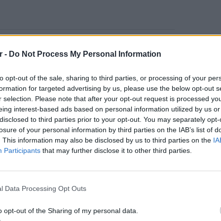
r -
Do Not Process My Personal Information
ς ταξιδεύει σε μια άλλη εποχή, όπου όμως η
to opt-out of the sale, sharing to third parties, or processing of your per
 πάντα να απειλεί κάτι για να εδραιωθεί.
formation for targeted advertising by us, please use the below opt-out s
 ένα ράντζο, αλλά η ξηρασία δεν είναι
r selection. Please note that after your opt-out request is processed y
αι. Ο ιδιοκτήτης του ράντζου απειλεί ώστε
eing interest-based ads based on personal information utilized by us or
όδρομος. Ο βετεράνος του Εμφυλίου Πολέμου
disclosed to third parties prior to your opt-out. You may separately opt-
losure of your personal information by third parties on the IAB’s list of
το κυνήγι ενός παράνομου για την αμοιβή.
. This information may also be disclosed by us to third parties on the
IA
άντα επίκαιρη ταινία.
Participants
that may further disclose it to other third parties.
ΕΥ ΖΗΝ
6 φρού
εκτός 
l Data Processing Opt Outs
o opt-out of the Sharing of my personal data.