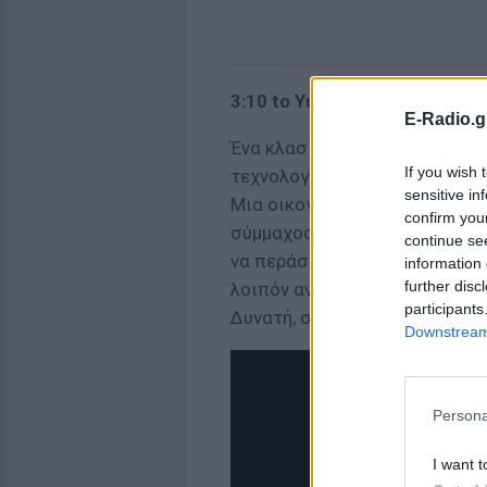
3:10 to Yuma (ΣΚΑΪ) 22.00
E-Radio.g
Ένα κλασικό γουέστερν που μα
If you wish 
τεχνολογική πρόοδος φαίνεται
sensitive in
Μια οικογένεια μετακομίζει σε
confirm you
σύμμαχος και το κοπάδι χάνετ
continue se
να περάσει από εκεί ο σιδηρ
information 
further disc
λοιπόν αναγκάζεται να βγει σ
participants
Δυνατή, συναισθηματική και π
Downstream 
Persona
I want t