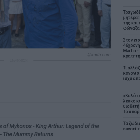
Τραγωδί
μητέρα:
της και 
φώναζαν
Στον ει
46χρονη
Marfin -
@imdb.com
κρατητή
ΔΙΑΦΗΜΙΣΗ
Τι αλλά
κανονισ
ισχύ απ
«Καλό τα
λευκό κ
υιοθετή
Το σπαρ
Τα ζώδια
gs of Mykonos - King Arthur: Legend of the
ευνοεί 
or - The Mummy Returns