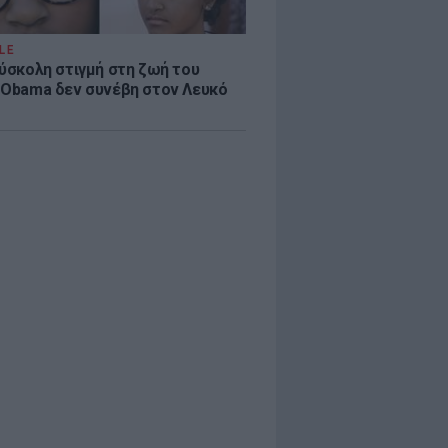
LE
δύσκολη στιγμή στη ζωή του
 Obama δεν συνέβη στον Λευκό