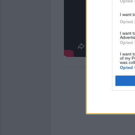
Opted 
I want t
Opted 
I want 
Advertis
Opted 
I want t
of my P
was col
Opted 