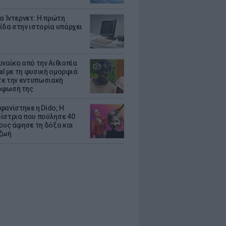
ια Ίντερνετ: Η πρώτη
ίδα στην ιστορία υπάρχει
υναίκα από την Αιθιοπία
ral με τη φυσική ομορφιά
ίτε την εντυπωσιακή
ρφωσή της
φανίστηκε η Dido; Η
ίστρια που πούλησε 40
κους άφησε τη δόξα και
ζωή