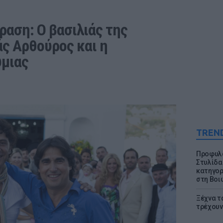
ραση: Ο βασιλιάς της 
ς Αρθούρος και η 
ύμιας
TREN
Προφυλα
Στυλίδα
κατηγορ
στη Βοι
Ξέχνα τ
τρέχουν