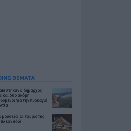
DING ΘΕΜΑΤΑ
κίστηκαν ο δήμαρχος
ς και δύο ακόμη
ούμενοι για την πυρκαγιά
ωτία
α μουσεία: Οι τουρίστες
 πλέον εδώ