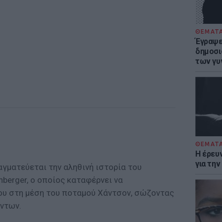
ΘΕΜΑΤ
Έγραψε 
δημοσι
των γυ
ΘΕΜΑΤ
Η έρευ
για τη
αγματεύεται την αληθινή ιστορία του
enberger, ο οποίος καταφέρνει να
ου στη μέση του ποταμού Χάντσον, σώζοντας
όντων.