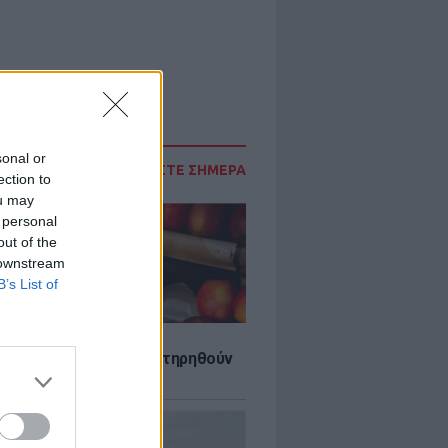
sonal or
ΔΙΑΒΑΣΤΕ ΣΗΜΕΡΑ
ection to
ou may
 personal
out of the
 downstream
B’s List of
τα που μπορουν να διατηρηθούν
ψυγείου το καλοκαίρι