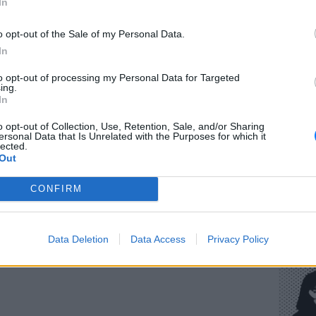
In
o opt-out of the Sale of my Personal Data.
In
ΕΥ ΖΗΝ
to opt-out of processing my Personal Data for Targeted
Πώς να
ing.
στους 
In
o opt-out of Collection, Use, Retention, Sale, and/or Sharing
ersonal Data that Is Unrelated with the Purposes for which it
lected.
ΔΙΑΦΗΜΙΣΗ
Out
CONFIRM
POP CU
Η κωμω
Data Deletion
Data Access
Privacy Policy
νεοπλο