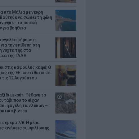
α στα Μάλια με νεκρή
 Βούτηξε να σώσει τη φίλη
πνίγηκε - τα παιδιά
 για βοήθεια
σαγγελέα σήμερα η
 για την επίθεση στη
 η νύχτα της στα
ρια της ΓΑΔΑ
ζει στις κάψουλες καφέ; Ο
μός της ΕΕ που τίθεται σε
ό τις 12 Αυγούστου
ξίδι μικρέ»: Πέθανε το
ουτάβι που το είχαν
σει η αγέλη των λύκων –
ακτικό βίντεο
 σήμερα 7/8: Η μέρα
τις κινήσεις συμφιλίωσης