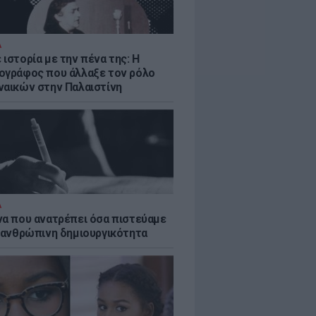
Α
ιστορία με την πένα της: Η
ογράφος που άλλαξε τον ρόλο
ναικών στην Παλαιστίνη
Α
να που ανατρέπει όσα πιστεύαμε
ν ανθρώπινη δημιουργικότητα