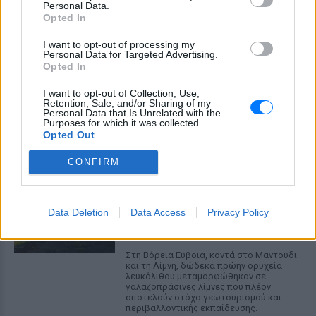
Personal Data.
Opted In
I want to opt-out of processing my
Personal Data for Targeted Advertising.
Opted In
I want to opt-out of Collection, Use,
ΔΕΙΤΕ ΕΠΙΣΗΣ
Retention, Sale, and/or Sharing of my
Personal Data that Is Unrelated with the
Purposes for which it was collected.
Opted Out
ΣΤΗΝ ΙΔΙΑ ΚΑΤΗΓΟΡΙΑ
CONFIRM
Οι κρυμμένες λίμνες της
Εύβοιας ‑ Εγκαταλελειμμένα
ορυχεία μετατράπηκαν σε
Data Deletion
Data Access
Privacy Policy
«παράδεισο»
ΣΉΜΕΡΑ
Στη Βόρεια Εύβοια, κοντά στο Μαντούδι
και τη Λίμνη, δώδεκα πρώην ορυχεία
λευκόλιθου μεταμορφώθηκαν σε
γαλαζοπράσινες λίμνες που πλέον
αποτελούν στόχο γεωτουρισμού και
περιβαλλοντικής εκπαίδευσης.