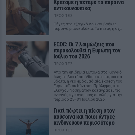
Κρατάμε ή πετάμε τα περσινά
αντικουνουπικά;
ΠΡΟΧΤΈΣ
Πήγες στο εξοχικό σου και βρήκες
περσινά μπουκαλάκια. Τα πετάς ή όχι;
ECDC: Οι 7 λοιμώξεις που
παρακολουθεί η Ευρώπη τον
Ιούλιο του 2026
ΠΡΟΧΤΈΣ
Από την επιδημία Έμπολα στο Κονγκό
έως τα βακτήρια Vibrio στα παράκτια
ύδατα, η νέα εβδομαδιαία έκθεση του
Ευρωπαϊκού Κέντρου Πρόληψης και
Ελέγχου Νοσημάτων καταγράφει τις
ενεργές υγειονομικές απειλές για την
περίοδο 25–31 Ιουλίου 2026.
Γιατί πέφτει η πίεση στον
καύσωνα και ποιοι άντρες
κινδυνεύουν περισσότερο
ΠΡΟΧΤΈΣ