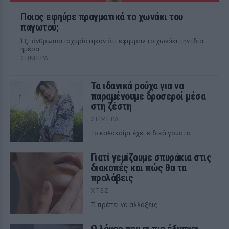
Ποιος εφηύρε πραγματικά το χωνάκι του
παγωτού;
Έξι άνθρωποι ισχυρίστηκαν ότι εφηύραν το χωνάκι την ίδια
ημέρα
ΣΉΜΕΡΑ
Τα ιδανικά ρούχα για να
παραμένουμε δροσεροί μέσα
στη ζέστη
ΣΉΜΕΡΑ
To καλοκαίρι έχει ειδικά γούστα
Γιατί γεμίζουμε σπυράκια στις
διακοπές και πώς θα τα
προλάβεις
ΧΤΕΣ
Τι πρέπει να αλλάξεις