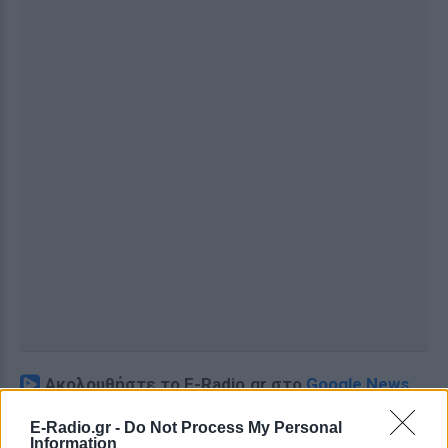
Ακολουθήστε το E-Radio.gr στο
Google News
και μάθετε πρώτοι
τα πιο hot νέα
.
E-Radio.gr -
Do Not Process My Personal
Information