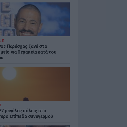
LE
γος Παράσχος ξανά στο
μείο για θεραπεία κατά του
ου
Σ
 27 μεγάλες πόλεις στο
ερο επίπεδο συναγερμού