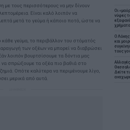
η με τους περισσότερους να μην δίνουν
Οι «μαύ
λεπτομέρεια. Είναι καλό λοιπόν να
νύφες τ
επτά μετά το γεύμα ή κάποιο ποτό, ώστε να
εξαφανί
χρήματ
Ο Λάκης
πό κάθε γεύμα, το περιβάλλον του στόματός
και μοι
συγκίνησ
ν παραγωγή των οξέων να μπορεί να διαβρώσει
τους γον
Εάν λοιπόν βουρτσίσουμε τα δόντια μας
Αλλαγές
ί να σπρώξουμε τα οξέα πιο βαθιά στο
Θεσσαλο
ζημιά. Οπότε καλύτερα να περιμένουμε λίγο,
Δείτε τι
αναχωρ
σει μερικά από αυτά.
ΔΙΑΦΗΜΙΣΗ