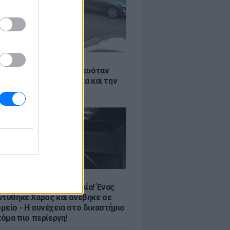
Σ
 στην Αγγλία δεν αστειευόταν
: Επιτέθηκε σε γυναίκα και την
άτω - Δες τι έγινε!
Σ
υτο σκηνικό στην Ουαλία! Ένας
ντύθηκε Χάρος και ανέβηκε σε
μείο - H συνέχεια στο δικαστήριο
κόμα πιο περίεργη!