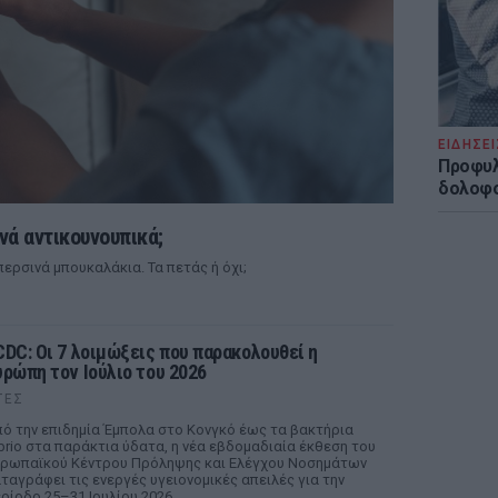
ΕΙΔΗΣΕΙ
Προφυλ
δολοφο
νά αντικουνουπικά;
ερσινά μπουκαλάκια. Τα πετάς ή όχι;
CDC: Οι 7 λοιμώξεις που παρακολουθεί η
υρώπη τον Ιούλιο του 2026
ΤΕΣ
ό την επιδημία Έμπολα στο Κονγκό έως τα βακτήρια
brio στα παράκτια ύδατα, η νέα εβδομαδιαία έκθεση του
ρωπαϊκού Κέντρου Πρόληψης και Ελέγχου Νοσημάτων
ταγράφει τις ενεργές υγειονομικές απειλές για την
ρίοδο 25–31 Ιουλίου 2026.