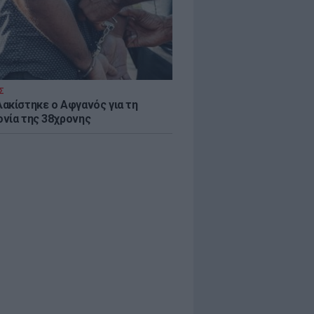
Σ
ακίστηκε ο Αφγανός για τη
νία της 38χρονης