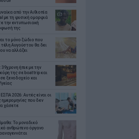
ούσαν
υναίκα από την Αιθιοπία
ral με τη φυσική ομορφιά
ίτε την εντυπωσιακή
ρφωσή της
ναι το μόνο ζώδιο που
α τέλη Αυγούστου θα δει
του να αλλάζει
 39χρονη ήπιε με την
κόρη της σε boat trip και
σε ξενοδοχείο και
Υγείας
ΕΣΠΑ 2026: Αυτές είναι οι
ς ημερομηνίες που δεν
να χάσετε
έμαθα: Το μοναδικό
κό ανθρώπινο όργανο
οαναγεννάται