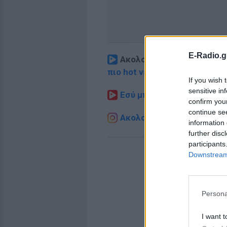
E-Radio.g
Ακολουθήστε το E-Radio.
πιο hot νέα
.
If you wish 
sensitive in
Εσύ μπήκες στο E-Daily.gr
confirm you
continue se
Ακολουθήστε το E-Radio.g
information 
further disc
participants
Downstream 
Persona
I want t