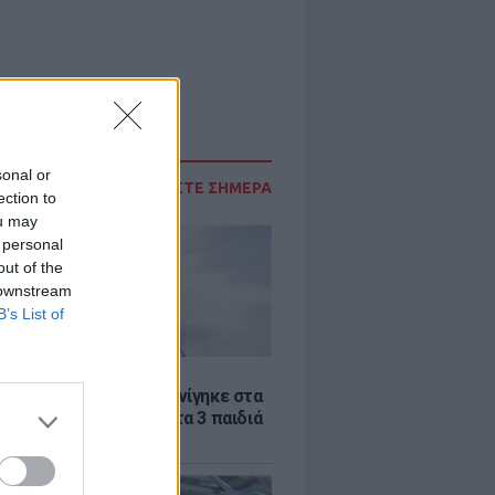
sonal or
ΔΙΑΒΑΣΤΕ ΣΗΜΕΡΑ
ection to
ou may
 personal
out of the
 downstream
B’s List of
Σ
η από το Ρότερνταμ πνίγηκε στα
– Αυτόπτες μάρτυρες τα 3 παιδιά