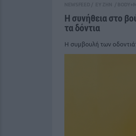
NEWSFEED
/
ΕΥ ΖΗΝ
/
BODY+
Η συνήθεια στο βο
τα δόντια
Η συμβουλή των οδοντι