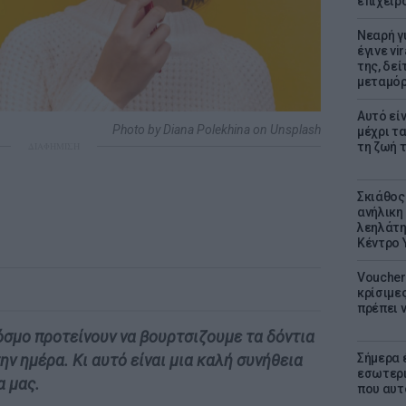
επιχειρ
Νεαρή γ
έγινε vi
της, δε
μεταμό
Αυτό εί
Photo by Diana Polekhina on Unsplash
μέχρι τ
τη ζωή 
ΔΙΑΦΗΜΙΣΗ
Σκιάθος:
ανήλικη 
λεηλάτη
Κέντρο 
Voucher 
κρίσιμε
πρέπει 
κόσμο προτείνουν να βουρτσιζουμε τα δόντια
Σήμερα 
ν ημέρα. Κι αυτό είναι μια καλή συνήθεια
εσωτερι
α μας.
που αυτ