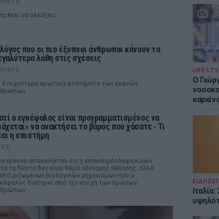
ΉΜΕΡΑ
 πρέπει να αλλάξεις
 λόγος που οι πιο έξυπνοι άνθρωποι κάνουν τα
εγαλύτερα λάθη στις σχέσεις
ΉΜΕΡΑ
LIFESTY
O Γιώρ
 4 συχνότερα ερωτικά ατοπήματα των ευφυών
νοσοκο
νθρώπων
καρκίν
ιατί ο εγκέφαλος είναι προγραμματισμένος να
μάχεται» να ανακτήσει το βάρος που χάσατε ‑ Τι
έει η επιστήμη
ΤΕΣ
α έρευνα αποκαλύπτει ότι η επαναπρόσληψη κιλών
τά τη δίαιτα δεν είναι θέμα αδύναμης θέλησης, αλλά
θιά ριζωμένων βιολογικών μηχανισμών που ο
ΕΙΔΗΣΕΙ
κέφαλος διατηρεί από την εποχή των πρώτων
Ιταλία:
νθρώπων.
υψηλότ