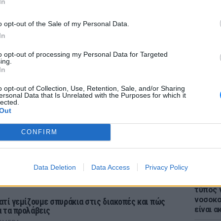
In
o opt-out of the Sale of my Personal Data.
In
to opt-out of processing my Personal Data for Targeted
ΕΙΔΗΣΕΙ
ing.
Kοράκι
In
καθόλου
έριξε κ
o opt-out of Collection, Use, Retention, Sale, and/or Sharing
ersonal Data that Is Unrelated with the Purposes for which it
lected.
Out
CONFIRM
Data Deletion
Data Access
Privacy Policy
ΕΙΔΗΣΕΙ
ΡΙΑ
Απίστε
τύπος 
νοσοκο
ιατί γεμίζουμε σπυράκια στις διακοπές και πώς
είναι α
α τα προλάβεις