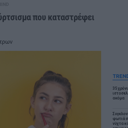
MIND
ύρτσισμα που καταστρέφει 
άτρων
TREN
35 χρόν
ιστοσελ
ακόμα
Συγκλον
φωτιά σ
νύχτα κ