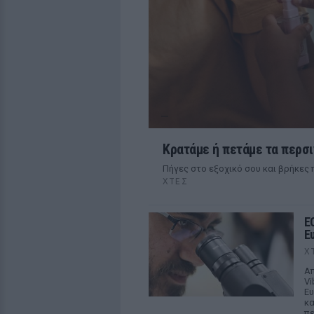
Κρατάμε ή πετάμε τα περσι
Πήγες στο εξοχικό σου και βρήκες π
ΧΤΕΣ
E
Ε
Χ
Απ
Vi
Ευ
κα
πε