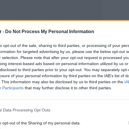
r -
Do Not Process My Personal Information
gr στο
Google News
και μάθετε πρώτοι
τα
to opt-out of the sale, sharing to third parties, or processing of your per
formation for targeted advertising by us, please use the below opt-out s
; Τα νέα της ημέρας και ότι σου κάνει κλικ!
r selection. Please note that after your opt-out request is processed y
eing interest-based ads based on personal information utilized by us or
r και στο Instagram
disclosed to third parties prior to your opt-out. You may separately opt-
losure of your personal information by third parties on the IAB’s list of
ΔΙΑΦΗΜΙΣΗ
. This information may also be disclosed by us to third parties on the
IA
Participants
that may further disclose it to other third parties.
ΕΙΔΗΣΕΙ
42χρον
Μάλια 
l Data Processing Opt Outs
της
o opt-out of the Sharing of my personal data.