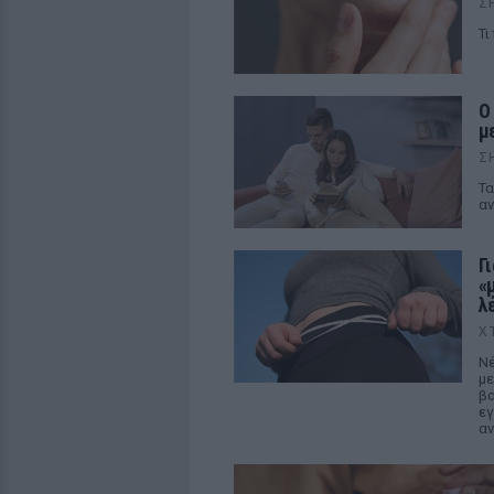
Σ
Τι
Ο
μ
Σ
Τα
α
Γ
«
λ
Χ
Νέ
με
βα
εγ
α