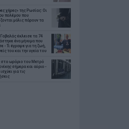
ρες χήρες» της Ρωσίας: Οι
ου πολέμου που
ζονται μόλις πάρουν τα
α
 Γαβαλάς έκλεισε τα 74
ράστηκε ένα μήνυμα που
ε - Τι έγραψε για τη ζωή,
είς του και την υγεία του
 στο ωράριο του Μετρό
νίκης σήμερα και αύριο -
 ισχύει για τις
ήσεις