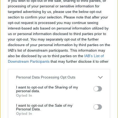
If you wish to opt-out of the sale, sharing to third parties, or
processing of your personal or sensitive information for
targeted advertising by us, please use the below opt-out
section to confirm your selection. Please note that after your
opt-out request is processed you may continue seeing
interest-based ads based on personal information utilized by
us or personal information disclosed to third parties prior to
your opt-out. You may separately opt-out of the further
disclosure of your personal information by third parties on the
IAB’s list of downstream participants. This information may
also be disclosed by us to third parties on the
IAB’s List of
ΔΕΙΤΕ ΕΠΙΣΗΣ
Downstream Participants
that may further disclose it to other
third parties.
ΣΤΗΝ ΙΔΙΑ ΚΑΤΗΓΟΡΙΑ
Personal Data Processing Opt Outs
I want to opt-out of the Sharing of my
Η Ευρώπη εξερευνά το
personal data.
Διάστημα
Opted In
ΠΡΙΝ 233 ΕΒΔΟΜΆΔΕΣ
I want to opt-out of the Sale of my
Personal Data.
ΝΟΗΣΙΣ
από 26/02 έως 27/02
Opted In