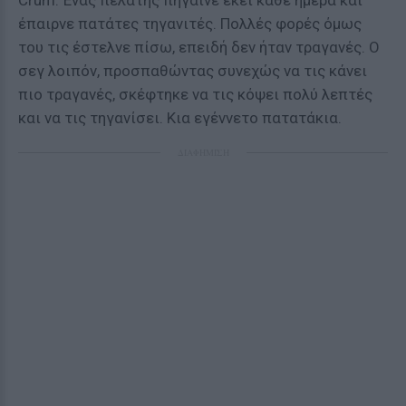
Crum. Ένας πελάτης πήγαινε εκεί κάθε ημέρα και
έπαιρνε πατάτες τηγανιτές. Πολλές φορές όμως
του τις έστελνε πίσω, επειδή δεν ήταν τραγανές. Ο
σεγ λοιπόν, προσπαθώντας συνεχώς να τις κάνει
πιο τραγανές, σκέφτηκε να τις κόψει πολύ λεπτές
και να τις τηγανίσει. Κια εγέννετο πατατάκια.
ΔΙΑΦΗΜΙΣΗ