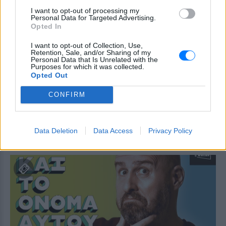
I want to opt-out of processing my
1821‑2021 Διακόσια Χρόνια
Personal Data for Targeted Advertising.
Δανεικά
Opted In
ΠΡΙΝ 235 ΕΒΔΟΜΆΔΕΣ
I want to opt-out of Collection, Use,
Retention, Sale, and/or Sharing of my
LUNAR SPACE PATRA
Personal Data that Is Unrelated with the
18/03
Purposes for which it was collected.
Opted Out
1821‑2021 Διακόσια Χρόνια
Δανεικά ‑ Χριστόφορος
CONFIRM
Ζαραλίκος
ΠΡΙΝ 236 ΕΒΔΟΜΆΔΕΣ
Data Deletion
Data Access
Privacy Policy
ΤΡΙΚΑΛΑ
25/02