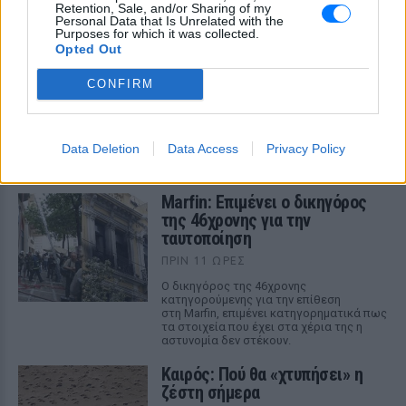
Retention, Sale, and/or Sharing of my
Personal Data that Is Unrelated with the
Μαραντόνα: «Ήταν πρησμένος,
Purposes for which it was collected.
Opted Out
δεν σηκωνόταν από το κρεβάτι
και είχε παραιτηθεί» – Τι
CONFIRM
αποκάλυψε ο μασέρ του στη
δίκη
ΠΡΙΝ 11 ΏΡΕΣ
Data Deletion
Data Access
Privacy Policy
Η κατάθεση του Νικολά Ταφαρέλ στο
δικαστήριο
Marfin: Επιμένει ο δικηγόρος
της 46χρονης για την
ταυτοποίηση
ΠΡΙΝ 11 ΏΡΕΣ
Ο δικηγόρος της 46χρονης
κατηγορούμενης για την επίθεση
στη Marfin, επιμένει κατηγορηματικά πως
τα στοιχεία που έχει στα χέρια της η
αστυνομία δεν στέκουν.
Καιρός: Πού θα «χτυπήσει» η
ζέστη σήμερα