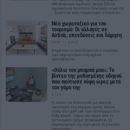
686 επώνυμοι κωδικοί, ακόμη 230 σε
σχολικά και προϊόντα ιδιωτικής ετικέτας
- Έρχονται νέες συμμετοχές εταιρειών
Νέο χωροταξικό για τον
τουρισμό: Οι αλλαγές σε
Airbnb, επενδύσεις και δόμηση
ΠΡΙΝ 11 ΏΡΕΣ
Επιμένουν οι ξενοδόχοι ότι ο πυρήνας
των περιορισμών παραμένει
αμετάβλητος
«Θέλω τον μπαμπά μου»: Το
βίντεο της μεθυσμένης οδηγού
που σκότωσε νύφη ώρες μετά
τον γάμο της
ΧΤΕΣ
Η Jamie Lee Komoroski, με αλκοόλ
τριπλάσιο του νόμιμου ορίου, έπεσε
πάνω στο golf cart των νεόνυμφων στο
Folly Beach - τώρα νέο υλικό από το
αστυνομικό τμήμα αποκαλύπτει τη
συμπεριφορά της λίγο μετά τη μοιραία
σύγκρουση