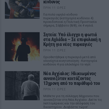
κίνδυνος
ΠΡΙΝ 11 ΏΡΕΣ
Για πολύ υψηλό κίνδυνο
πυρκαγιάς (κατηγορία κινδύνου 4)
προειδοποιεί η Πολιτική Προστασία
σήμερα, Σάββατο (8/8), σε 4 νησιά.
Σητεία: Υπό έλεγχο η φωτιά
στα Αχλάδια – Σε επιφυλακή η
Κρήτη για νέες πυρκαγιές
ΠΡΙΝ 11 ΏΡΕΣ
Οριοθετήθηκε η πυρκαγιά μετά από
ολονύχτια κινητοποίηση - Κατηγορία
κινδύνου 4 για ολόκληρο το νησί
Νέα Αγχίαλος: Ηλικιωμένος
αυνανιζόταν κοιτάζοντας
13χρονη από το παράθυρό του
ΠΡΙΝ 11 ΏΡΕΣ
Μάθετε για τη σύλληψη 66χρονου που
αυνανιζόταν στη Νέα Αγχίαλο. Δείτε τις
λεπτομέρειες και την απόφαση του
δικαστηρίου. Διαβάστε τώρα!