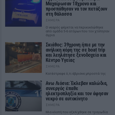
Μαχαίρωσαν 18χρονο και
προσπάθησαν να τον πετάξουν
στη θάλασσα
ΣΉΜΕΡΑ
Ο νεαρός φέρεται να περικυκλώθηκε
από ομάδα 5-6 ατόμων που τον χτύπησαν
άγρια
Σκιάθος: 39χρονη ήπιε με την
ανήλικη κόρη της σε boat trip
και λεηλάτησε ξενοδοχείο και
Κέντρο Υγείας
ΣΉΜΕΡΑ
Κατέστρεφε ό,τι έβρισκε μπροστά της
Ανω Λιόσια: Έκλεβαν καλώδια,
συνεργός έπαθε
ηλεκτροπληξία και τον άφησαν
νεκρό σε αυτοκίνητο
ΣΉΜΕΡΑ
Μια κλοπή που εξελίχθηκε σε τραγωδία