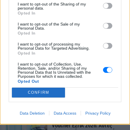
I want to opt-out of the Sharing of my
personal data.
35 χρόνια Ίντερνετ: Η πρώτη
Opted In
ιστοσελίδα στην ιστορία
υπάρχει ακόμα
I want to opt-out of the Sale of my
Personal Data.
ΣΉΜΕΡΑ
Opted In
Στις 6 Αυγούστου 1991 ο Τιμ Μπέρνερς Λι
δημοσίευσε το info.cern.ch από το
I want to opt-out of processing my
ερευνητικό κέντρο CERN στη Γενεύη - μια
Personal Data for Targeted Advertising.
απλή σελίδα κειμένου που άλλαξε τον
Opted In
κόσμο.
Συγκλονιστικό βίντεο από τη
I want to opt-out of Collection, Use,
Retention, Sale, and/or Sharing of my
φωτιά στο Πόρτο Γερμενό: Η
Personal Data that Is Unrelated with the
νύχτα κόλασης που έζησαν όσοι
Purposes for which it was collected.
επιχειρούσαν
Opted Out
ΣΉΜΕΡΑ
CONFIRM
Το οπτικό υλικό αποτυπώνει τις
δραματικές στιγμές του αποκλεισμού και
της επιχείρησης εκκένωσης της
περιοχής, καθώς οι φλόγες πλησίαζαν
Data Deletion
Data Access
Privacy Policy
επικίνδυνα
Voucher ΕΣΠΑ 2026: Αυτές