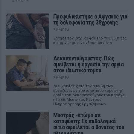
ΣΉΜΕΡΑ
Προφυλακίστηκε ο Αφγανός για
τη δολοφονία της 38χρονης
ΣΉΜΕΡΑ
Ζήτησε τον ιατρικό φάκελο του θύματος
και αρνείται την ανθρωποκτονία
Δεκαπενταύγουστος: Πώς
αμείβεται η εργασία την αργία
στον ιδιωτικό τομέα
ΣΉΜΕΡΑ
Διευκρινίσεις για την αμοιβή των
εργαζομένων του ιδιωτικού τομέα την
αργία του Δεκαπενταύγουστου παρέχει
η ΓΣΕΕ. Μέσω του Κέντρου
Πληροφόρησης Εργαζόμενων
Μυστράς ‑πτώμα σε
καταψύκτη: Σε παθολογικά
αίτια οφείλεται ο θάνατος του
ηλικιωμένου