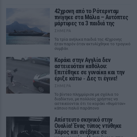
42χρονη από το Ρότερνταμ
πνίγηκε στα Μάλια – Αυτόπτες
μάρτυρες τα 3 παιδιά της
ΣΉΜΕΡΑ
Τα τρία ανήλικα παιδιά της 42χρονης
ήταν παρόν όταν εκτυλίχθηκε το τραγικό
συμβάν.
Kοράκι στην Αγγλία δεν
αστειευόταν καθόλου:
Επιτέθηκε σε γυναίκα και την
έριξε κάτω ‑ Δες τι έγινε!
ΣΉΜΕΡΑ
Το βίντεο πλημμύρισε με σχόλια το
διαδίκτυο, με πολλούς χρήστες να
αστειεύονται ότι το κοράκι «θυμόταν»
κάποιο παλιό παράπονο
Απίστευτο σκηνικό στην
Ουαλία! Ένας τύπος ντύθηκε
Χάρος και ανέβηκε σε