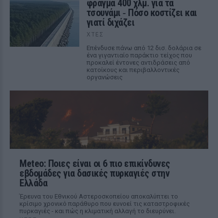
φράγμα 400 χλμ. για τα
τσουνάμι ‑ Πόσο κοστίζει και
γιατί διχάζει
ΧΤΕΣ
Επένδυσε πάνω από 12 δισ. δολάρια σε
ένα γιγαντιαίο παράκτιο τείχος που
προκαλεί έντονες αντιδράσεις από
κατοίκους και περιβαλλοντικές
οργανώσεις
Meteo: Ποιες είναι οι 6 πιο επικίνδυνες
εβδομάδες για δασικές πυρκαγιές στην
Ελλάδα
Έρευνα του Εθνικού Αστεροσκοπείου αποκαλύπτει το
κρίσιμο χρονικό παράθυρο που ευνοεί τις καταστροφικές
πυρκαγιές - και πώς η κλιματική αλλαγή το διευρύνει.