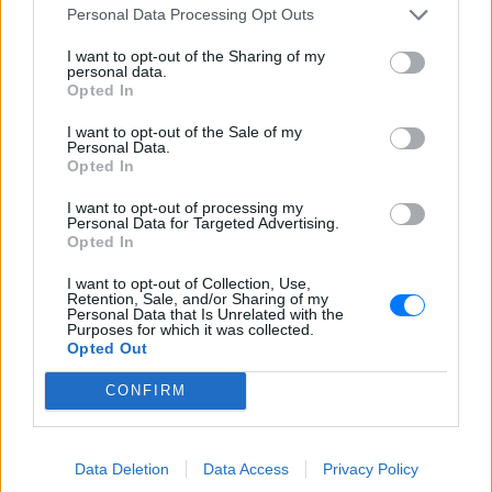
Personal Data Processing Opt Outs
Το ποσοστό ευστοχίας μιας 15θήμερης και βάλε
πρόγνωσης για μια τόσο ευρεία γεωγραφικά
I want to opt-out of the Sharing of my
personal data.
περιοχή όπως τη Μεσόγειο αλλά και ολόκληρη την
Opted In
Ευρώπη βρίσκεται πολύ κάτω του 50% καθώς δεν
I want to opt-out of the Sale of my
λαμβάνονται τοπικά χαρακτηριστικά και αλλαγές
Personal Data.
στη διάταξη των βαρομετρικών συστημάτων που
Opted In
ενδεχομένως να προκύψουν ανά περιοχή τις
I want to opt-out of processing my
αμέσως επόμενες ημέρες!
Personal Data for Targeted Advertising.
Opted In
Οι 4 εβδομάδες του Αυγούστου και οι
I want to opt-out of Collection, Use,
αποκλίσεις των θερμοκρασιών. Δεν
Retention, Sale, and/or Sharing of my
Personal Data that Is Unrelated with the
υπάρχει καν ισχυρό σήμα για
#καύσωνα
Purposes for which it was collected.
Opted Out
στα νότια της Ευρώπης . Απλά η Samantha
Burgess δήλωσε στο
#Blooberg
ότι αυτό
CONFIRM
δεν μπορεί να αποκλειστεί.Οχι όμως ότι
θα γίνει.Δεν δικαιολογείται από τους
χάρτες
@News247gr
Data Deletion
Data Access
Privacy Policy