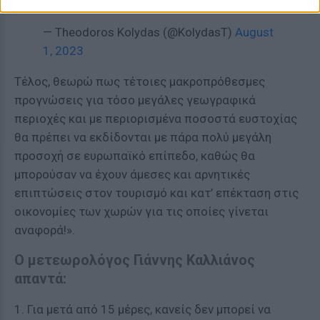
pic.twitter.com/qNEma71IvM
— Theodoros Kolydas (@KolydasT)
August
1, 2023
Τέλος, θεωρώ πως τέτοιες μακροπρόθεσμες
προγνώσεις για τόσο μεγάλες γεωγραφικά
περιοχές και με περιορισμένα ποσοστά ευστοχίας
θα πρέπει να εκδίδονται με πάρα πολύ μεγάλη
προσοχή σε ευρωπαϊκό επίπεδο, καθώς θα
μπορούσαν να έχουν άμεσες και αρνητικές
επιπτώσεις στον τουρισμό και κατ’ επέκταση στις
οικονομίες των χωρών για τις οποίες γίνεται
αναφορά!».
Ο μετεωρολόγος Γιάννης Καλλιάνος
απαντά:
1. Για μετά από 15 μέρες, κανείς δεν μπορεί να