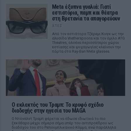
Meta έξυπνα γυαλιά: Γιατί
εστιατόρια, παμπ και θέατρα
στη Βρετανία τα απαγορεύουν
ΧΤΕΣ
Από τον εστιάτορα Τζέρεμι Κινγκ ως την
αλυσίδα Wetherspoons και τον όμιλο ATG
Theatres, ολοένα περισσότεροι χώροι
εστίασης και ψυχαγωγίας κλείνουν την
πόρτα στα Ray-Ban Meta glasses.
Ο εκλεκτός του Τραμπ: Το κρυφό σχέδιο
διαδοχής στην ηγεσία του MAGA
Ο Ντόναλντ Τραμπ φέρεται να έδωσε ιδιωτικά το πιο
ξεκάθαρο μέχρι σήμερα σήμα υπέρ του αντιπροέδρου ως
διαδόχου του στο Ρεπουμπλικανικό Κόμμα, ενώ παράλληλα