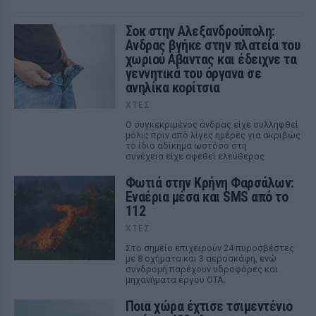
Σοκ στην Αλεξανδρούπολη:
Ανδρας βγήκε στην πλατεία του
χωριού Αβαντας και έδειχνε τα
γεννητικά του όργανα σε
ανηλίκα κορίτσια
ΧΤΕΣ
Ο συγκεκριμένος άνδρας είχε συλληφθεί
μόλις πριν από λίγες ημέρες για ακριβώς
το ίδιο αδίκημα ωστόσο στη
συνέχεια είχε αφεθεί ελεύθερος
Φωτιά στην Κρήνη Φαρσάλων:
Εναέρια μέσα και SMS από το
112
ΧΤΕΣ
Στο σημείο επιχειρούν 24 πυροσβέστες
με 8 οχήματα και 3 αεροσκάφη, ενώ
συνδρομή παρέχουν υδροφόρες και
μηχανήματα έργου ΟΤΑ.
Ποια χώρα έχτισε τσιμεντένιο