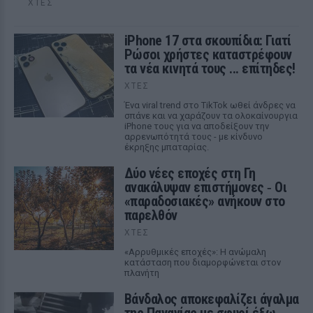
ΧΤΕΣ
iPhone 17 στα σκουπίδια: Γιατί
Ρώσοι χρήστες καταστρέφουν
τα νέα κινητά τους ... επίτηδες!
ΧΤΕΣ
Ένα viral trend στο TikTok ωθεί άνδρες να
σπάνε και να χαράζουν τα ολοκαίνουργια
iPhone τους για να αποδείξουν την
αρρενωπότητά τους - με κίνδυνο
έκρηξης μπαταρίας.
Δύο νέες εποχές στη Γη
ανακάλυψαν επιστήμονες ‑ Oι
«παραδοσιακές» ανήκουν στο
παρελθόν
ΧΤΕΣ
«Αρρυθμικές εποχές»: Η ανώμαλη
κατάσταση που διαμορφώνεται στον
πλανήτη
Βάνδαλος αποκεφαλίζει άγαλμα
της Παναγίας με σφυρί έξω