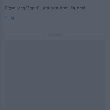
Ρίχνουν τη "ζαριά"... και αν πιάσει, έπιασε!
[ΠΗΓΗ]
ΔΙΑΦΗΜΙΣΗ