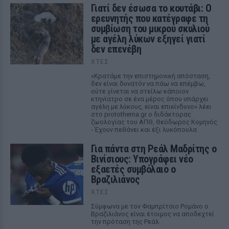
Γιατί δεν έσωσα το κουτάβι: Ο
ερευνητής που κατέγραφε τη
συμβίωση του μικρού σκυλιού
με αγέλη λύκων εξηγεί γιατί
δεν επενέβη
ΧΤΕΣ
«Κρατάμε την επιστημονική απόσταση,
δεν είναι δυνατόν να πάω να επέμβω,
ούτε γίνεται να στείλω κάποιον
κτηνίατρο σε ένα μέρος όπου υπάρχει
αγέλη με λύκους, είναι επικίνδυνο» λέει
στο protothema.gr ο διδάκτορας
ζωολογίας του ΑΠΘ, Θεόδωρος Κομηνός
- Έχουν πεθάνει και έξι λυκόπουλα
Για πάντα στη Ρεάλ Μαδρίτης ο
Βινίσιους: Υπογράφει νέο
εξαετές συμβόλαιο ο
Βραζιλιάνος
ΧΤΕΣ
Σύμφωνα με τον Φαμπρίτσιο Ρομάνο ο
Βραζιλιάνος είναι έτοιμος να αποδεχτεί
την πρόταση της Ρεάλ