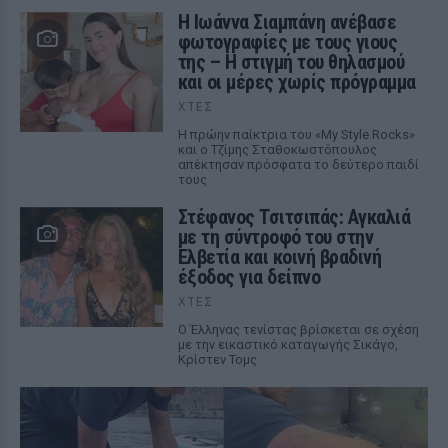
H Ιωάννα Σιαμπάνη ανέβασε
φωτογραφίες με τους γιους
της – Η στιγμή του θηλασμού
και οι μέρες χωρίς πρόγραμμα
ΧΤΕΣ
Η πρώην παίκτρια του «My Style Rocks»
και ο Τζίμης Σταθοκωστόπουλος
απέκτησαν πρόσφατα το δεύτερο παιδί
τους
Στέφανος Τσιτσιπάς: Αγκαλιά
με τη σύντροφό του στην
Ελβετία και κοινή βραδινή
έξοδος για δείπνο
ΧΤΕΣ
Ο Έλληνας τενίστας βρίσκεται σε σχέση
με την εικαστικό καταγωγής Σικάγο,
Κρίστεν Τομς