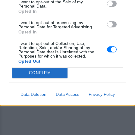
I want to opt-out of the Sale of my
Personal Data.
Ακολουθήστε το E-Radio.gr στο
Google News
Opted In
και μάθετε πρώτοι
τα πιο hot νέα
.
I want to opt-out of processing my
Personal Data for Targeted Advertising.
Opted In
Εσύ μπήκες στο E-Daily.gr; Τα νέα της ημέρας
και ότι σου κάνει κλικ!
I want to opt-out of Collection, Use,
Retention, Sale, and/or Sharing of my
Personal Data that Is Unrelated with the
Ακολουθήστε το E-Radio.gr και στο Instagram
Purposes for which it was collected.
Opted Out
ΔΙΑΦΗΜΙΣΗ
CONFIRM
Data Deletion
Data Access
Privacy Policy