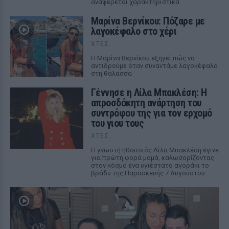
αναφέρεται χαρακτηριστικά
Μαρίνα Βερνίκου: Πόζαρε με
λαγοκέφαλο στο χέρι
ΧΤΕΣ
Η Μαρίνα Βερνίκου εξηγεί πώς να
αντιδρούμε όταν συναντάμε λαγοκέφαλο
στη θάλασσα
Γέννησε η Λίλα Μπακλέση: Η
απροσδόκητη ανάρτηση του
συντρόφου της για τον ερχομό
του γιου τους
ΧΤΕΣ
Η γνωστή ηθοποιός Λίλα Μπακλέση έγινε
για πρώτη φορά μαμά, καλωσορίζοντας
στον κόσμο ένα υγιέστατο αγοράκι το
βράδυ της Παρασκευής 7 Αυγούστου.