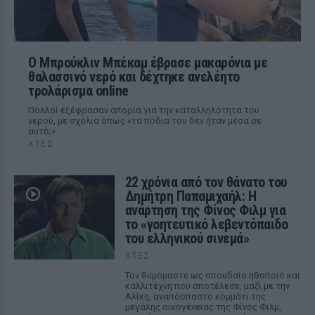
Ο Μπρούκλιν Μπέκαμ έβρασε μακαρόνια με
θαλασσινό νερό και δέχτηκε ανελέητο
τρολάρισμα online
Πολλοί εξέφρασαν απορία για την καταλληλότητα του
νερού, με σχόλια όπως «τα πόδια του δεν ήταν μέσα σε
αυτό;»
ΧΤΕΣ
22 χρόνια από τον θάνατο του
Δημήτρη Παπαμιχαήλ: Η
ανάρτηση της Φίνος Φιλμ για
το «γοητευτικό λεβεντόπαιδο
του ελληνικού σινεμά»
ΧΤΕΣ
Τον θυμόμαστε ως σπουδαίο ηθοποιό και
καλλιτέχνη που αποτέλεσε, μαζί με την
Αλίκη, αναπόσπαστο κομμάτι της
μεγάλης οικογένειας της Φίνος Φιλμ,