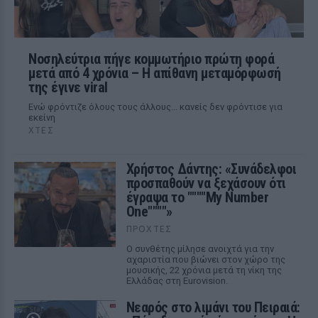
Νοσηλεύτρια πήγε κομμωτήριο πρώτη φορά
μετά από 4 χρόνια – Η απίθανη μεταμόρφωσή
της έγινε viral
Ενώ φρόντιζε όλους τους άλλους... κανείς δεν φρόντισε για
εκείνη
ΧΤΕΣ
Χρήστος Δάντης: «Συνάδελφοι
προσπαθούν να ξεχάσουν ότι
έγραψα το """"My Number
One""""»
ΠΡΟΧΤΈΣ
Ο συνθέτης μίλησε ανοιχτά για την
αχαριστία που βιώνει στον χώρο της
μουσικής, 22 χρόνια μετά τη νίκη της
Ελλάδας στη Eurovision.
Νεαρός στο λιμάνι του Πειραιά: