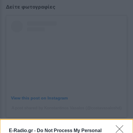
Δείτε φωτογραφίες
View this post on Instagram
A post shared by Konstantinos Vasalos (@costavasaloshd)
[ΠΗΓΗ]
E-Radio.gr -
Do Not Process My Personal