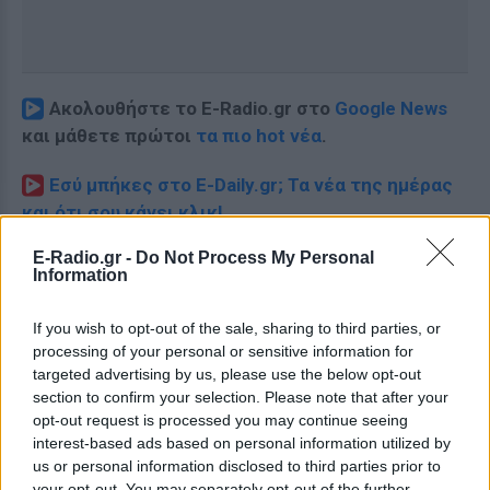
Ακολουθήστε το E-Radio.gr στο
Google News
και μάθετε πρώτοι
τα πιο hot νέα
.
Εσύ μπήκες στο E-Daily.gr; Τα νέα της ημέρας
και ότι σου κάνει κλικ!
E-Radio.gr -
Do Not Process My Personal
Ακολουθήστε το E-Radio.gr και στο Instagram
Information
ΔΙΑΦΗΜΙΣΗ
If you wish to opt-out of the sale, sharing to third parties, or
processing of your personal or sensitive information for
targeted advertising by us, please use the below opt-out
section to confirm your selection. Please note that after your
opt-out request is processed you may continue seeing
interest-based ads based on personal information utilized by
us or personal information disclosed to third parties prior to
your opt-out. You may separately opt-out of the further