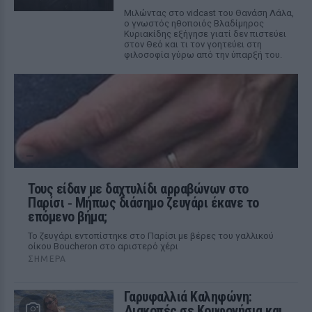
Μιλώντας στο vidcast του Θανάση Λάλα,
ο γνωστός ηθοποιός Βλαδίμηρος
Κυριακίδης εξήγησε γιατί δεν πιστεύει
στον Θεό και τι τον γοητεύει στη
φιλοσοφία γύρω από την ύπαρξή του.
Τους είδαν με δαχτυλίδι αρραβώνων στο
Παρίσι ‑ Μήπως διάσημο ζευγάρι έκανε το
επόμενο βήμα;
Το ζευγάρι εντοπίστηκε στο Παρίσι με βέρες του γαλλικού
οίκου Boucheron στο αριστερό χέρι
ΣΉΜΕΡΑ
Γαρυφαλλιά Καληφώνη:
Διακοπές σε Κουφονήσια και