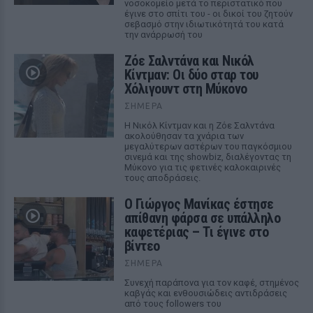
νοσοκομείο μετά το περιστατικό που
έγινε στο σπίτι του - οι δικοί του ζητούν
σεβασμό στην ιδιωτικότητά του κατά
την ανάρρωσή του
Ζόε Σαλντάνα και Νικόλ
Κίντμαν: Οι δύο σταρ του
Χόλιγουντ στη Μύκονο
ΣΉΜΕΡΑ
Η Νικόλ Κίντμαν και η Ζόε Σαλντάνα
ακολούθησαν τα χνάρια των
μεγαλύτερων αστέρων του παγκόσμιου
σινεμά και της showbiz, διαλέγοντας τη
Μύκονο για τις φετινές καλοκαιρινές
τους αποδράσεις.
Ο Γιώργος Μανίκας έστησε
απίθανη φάρσα σε υπάλληλο
καφετέριας – Τι έγινε στο
βίντεο
ΣΉΜΕΡΑ
Συνεχή παράπονα για τον καφέ, στημένος
καβγάς και ενθουσιώδεις αντιδράσεις
από τους followers του