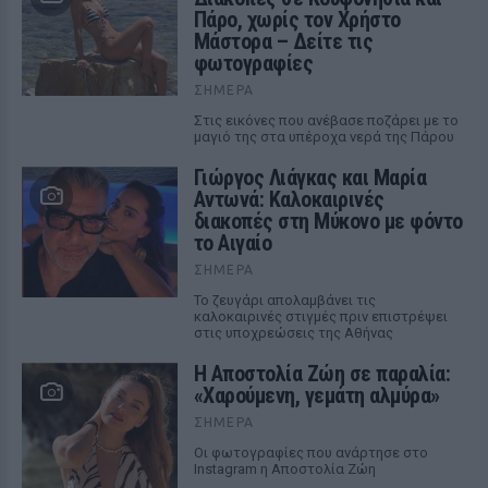
Πάρο, χωρίς τον Χρήστο
Μάστορα – Δείτε τις
φωτογραφίες
ΣΉΜΕΡΑ
Στις εικόνες που ανέβασε ποζάρει με το
μαγιό της στα υπέροχα νερά της Πάρου
Γιώργος Λιάγκας και Μαρία
Αντωνά: Καλοκαιρινές
διακοπές στη Μύκονο με φόντο
το Αιγαίο
ΣΉΜΕΡΑ
Το ζευγάρι απολαμβάνει τις
καλοκαιρινές στιγμές πριν επιστρέψει
στις υποχρεώσεις της Αθήνας
Η Αποστολία Ζώη σε παραλία:
«Χαρούμενη, γεμάτη αλμύρα»
ΣΉΜΕΡΑ
Οι φωτογραφίες που ανάρτησε στο
Instagram η Αποστολία Ζώη