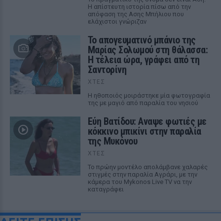
Η απίστευτη ιστορία πίσω από την
απόφαση της Ασης Μπήλιου που
ελάχιστοι γνώριζαν
Το απογευματινό μπάνιο της
Μαρίας Σολωμού στη θάλασσα:
Η τέλεια ώρα, γράφει από τη
Σαντορίνη
ΧΤΕΣ
Η ηθοποιός μοιράστηκε μία φωτογραφία
της με μαγιό από παραλία του νησιού
Εύη Βατίδου: Αναψε φωτιές με
κόκκινο μπικίνι στην παραλία
της Μυκόνου
ΧΤΕΣ
Το πρώην μοντέλο απολάμβανε χαλαρές
στιγμές στην παραλία Αγράρι, με την
κάμερα του Mykonos Live TV να την
καταγράφει