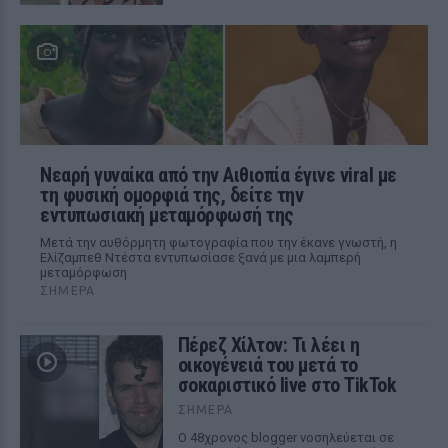
Νεαρή γυναίκα από την Αιθιοπία έγινε viral με
τη φυσική ομορφιά της, δείτε την
εντυπωσιακή μεταμόρφωσή της
Μετά την αυθόρμητη φωτογραφία που την έκανε γνωστή, η
Ελίζαμπεθ Ντέστα εντυπωσίασε ξανά με μια λαμπερή
μεταμόρφωση
ΣΉΜΕΡΑ
Πέρεζ Χίλτον: Τι λέει η
οικογένειά του μετά το
σοκαριστικό live στο TikTok
ΣΉΜΕΡΑ
Ο 48χρονος blogger νοσηλεύεται σε