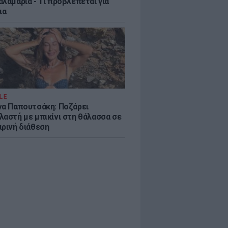
λαμαριά - Τι προβλέπεται για
ια
LE
να Παπουτσάκη: Ποζάρει
λαστή με μπικίνι στη θάλασσα σε
ιρινή διάθεση