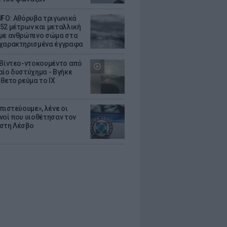
UFO: Αθόρυβα τριγωνικά
52 μέτρων και μεταλλική
με ανθρώπινο σώμα στα
χαρακτηρισμένα έγγραφα
 Βίντεο-ντοκουμέντο από
αίο δυστύχημα - Βγήκε
ίθετο ρεύμα το ΙΧ
πιστεύουμε», λένε οι
νοί που υιοθέτησαν τον
στη Λέσβο