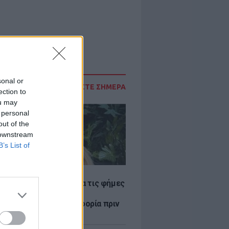
sonal or
ΔΙΑΒΑΣΤΕ ΣΗΜΕΡΑ
ection to
ou may
 personal
out of the
 downstream
B’s List of
LE
η Βουλγαράκη ξεσπά για τις φήμες
ού με τον Ιωαννίδη:
αυρώστε καμία πληροφορία πριν
ύσετε τη βλακεία σας»