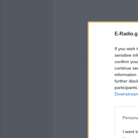
E-Radio.g
If you wish 
sensitive in
confirm you
continue se
information 
further disc
participants
Downstream 
Persona
I want t