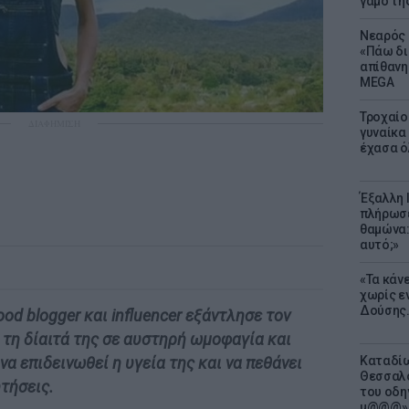
γάμο τη
Νεαρός 
«Πάω δι
απίθανη
MEGA
Τροχαίο
ΔΙΑΦΗΜΙΣΗ
γυναίκα 
έχασα ό
Έξαλλη 
πλήρωσε
θαμώνα:
αυτό;»
«Τα κάν
χωρίς ε
Δούσης.
ood blogger και influencer εξάντλησε τον
 τη δίαιτά της σε αυστηρή ωμοφαγία και
Καταδίω
α επιδεινωθεί η υγεία της και να πεθάνει
Θεσσαλο
τήσεις.
του οδη
μ@@@»,