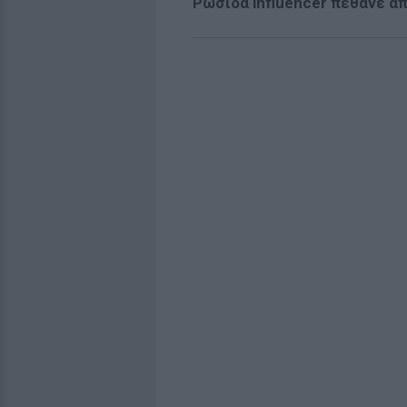
Ρωσίδα influencer πέθανε απ