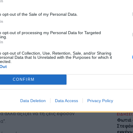
In
o opt-out of the Sale of my Personal Data.
In
to opt-out of processing my Personal Data for Targeted
ing.
LIFESTY
In
Το μαρο
τον Nol
o opt-out of Collection, Use, Retention, Sale, and/or Sharing
ersonal Data that Is Unrelated with the Purposes for which it
Thrones
lected.
της Βα
Out
να Σαμσόνοβα είχε επιλέξει να μην πίνει νερό.
CONFIRM
ζει να τη ζεις εφόσον αναγνωρίζεις ότι είναι
ης τέλος είχε κάνει μια ανάρτηση στον
Data Deletion
Data Access
Privacy Policy
m που μετά τον θανατό της αποκτά νέα
α αλλά αξίζει να τη ζεις εφόσον
ΕΙΔΗΣΕΙ
Φωτιά 
α".
Στεφάνι
εκκένω