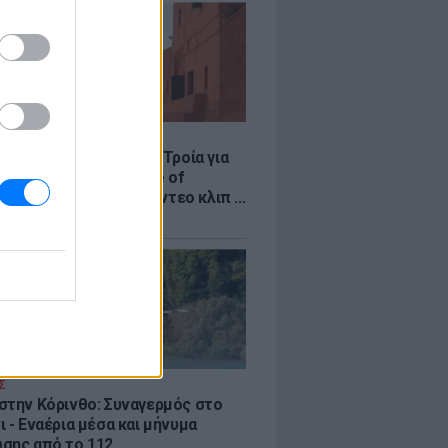
LE
κινό χωριό που έγινε Τροία για
an, Yunkai για το Game of
 και σκηνικό για το βίντεο κλιπ ...
νδή
Σ
στην Κόρινθο: Συναγερμός στο
 - Εναέρια μέσα και μήνυμα
σης από το 112