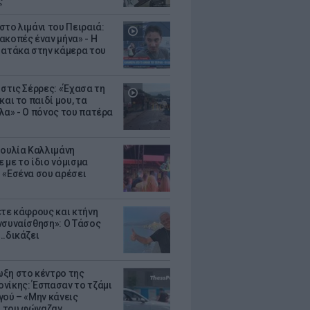
ς
στο λιμάνι του Πειραιά:
ακοπές έναν μήνα» - Η
 ατάκα στην κάμερα του
 στις Σέρρες: «Έχασα τη
και το παιδί μου, τα
λα» - Ο πόνος του πατέρα
Ιουλία Καλλιμάνη
 με το ίδιο νόμισμα
 «Εσένα σου αρέσει
ετε κάφρους και κτήνη
νσυναίσθηση»: Ο Τάσος
..δικάζει
ξη στο κέντρο της
νίκης: Έσπασαν το τζάμι
γού – «Μην κάνεις
 του φώναζαν