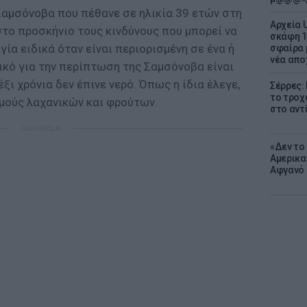
Σαμσόνοβα που πέθανε σε ηλικία 39 ετών στη
Αρχεία 
στο προσκήνιο τους κινδύνους που μπορεί να
σκάφη 1
ία ειδικά όταν είναι περιορισμένη σε ένα ή
σφαίρα 
νέα απο
ικό για την περίπτωση της Σαμσόνοβα είναι
έξι χρόνια δεν έπινε νερό. Όπως η ίδια έλεγε,
Σέρρες:
το τροχ
υμούς λαχανικών και φρούτων.
στο αντ
ΔΙΑΦΗΜΙΣΗ
«Δεν το 
Αμερικα
Αφγανό 