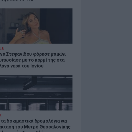
LE
άνα Στεφανίδου φόρεσε μπικίνι
τυπωσίασε με το κορμί της στα
λανα νερά του Ιονίου
Σ
τα δοκιμαστικά δρομολόγια για
έκταση του Μετρό Θεσσαλονίκης