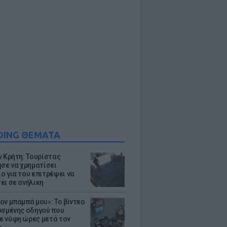
DING ΘΕΜΑΤΑ
ν Κρήτη: Τουρίστας
ησε να χρηματίσει
ο για του επιτρέψει να
ει σε ανήλικη
ον μπαμπά μου»: Το βίντεο
υσμένης οδηγού που
 νύφη ώρες μετά τον