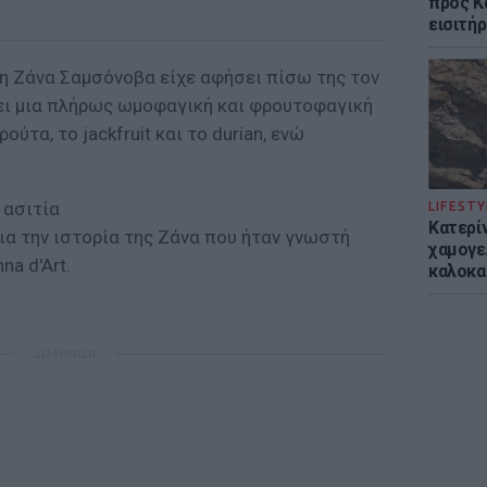
προς Κα
εισιτήρ
η Ζάνα Σαμσόνοβα είχε αφήσει πίσω της τον
σει μια πλήρως ωμοφαγική και φρουτοφαγική
ύτα, το jackfruit και το durian, ενώ
 ασιτία
LIFESTY
Κατερί
α την ιστορία της Ζάνα που ήταν γνωστή
χαμογε
a d'Art.
καλοκα
ΔΙΑΦΗΜΙΣΗ