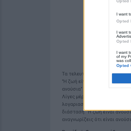
Opted 
I want t
Opted 
I want 
Advertis
Opted 
I want t
of my P
was col
Opted 
Τα τελευταία έξι χρόνια, η Ζά
"Η ζωή είναι ανούσια αλλά αξί
ανούσια"
Λίγες μέρες πριν το τραγικό τ
λογαριασμό της στο Instagra
διάσταση: "Η ζωή είναι ανούσι
αναγνωρίζεις ότι είναι ανούσι