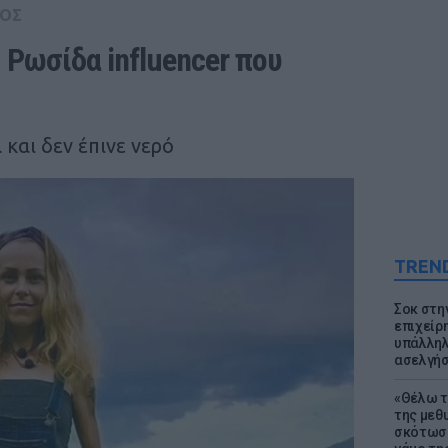
ΟΣ
 Ρωσίδα influencer που 
και δεν έπινε νερό
TREN
Σοκ στη
επιχείρ
υπάλληλ
ασελγήσ
«Θέλω τ
της μεθ
σκότωσε