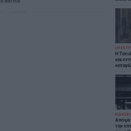
ό ασιτία
ΔΙΑΦΗΜΙΣΗ
LIFESTY
Η Τατι
και εν
καταγά
ΕΙΔΗΣΕΙ
Απόψε 
την επ