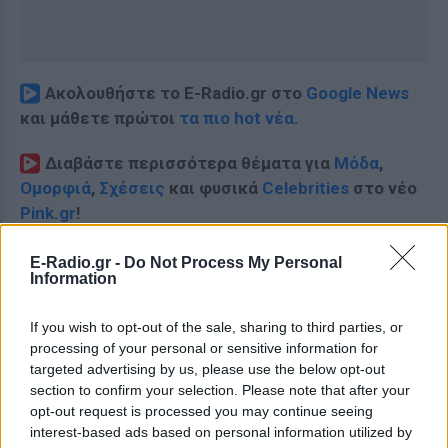
Ακολουθήστε το E-Radio.gr στο
Google News
και μάθετε πρώτοι
τα πιο hot νέα
.
Διαβάστε περισσότερα θέματα για
Μόδα
,
Ομορφιά
,
Σχέσεις
και φυσικά
Celebrities
στο νέο
Pink.gr
!
Ακολουθήστε το E-Radio.gr και στο Instagram
E-Radio.gr -
Do Not Process My Personal
Information
ΔΙΑΦΗΜΙΣΗ
If you wish to opt-out of the sale, sharing to third parties, or
processing of your personal or sensitive information for
targeted advertising by us, please use the below opt-out
section to confirm your selection. Please note that after your
opt-out request is processed you may continue seeing
interest-based ads based on personal information utilized by