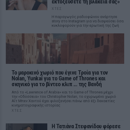
εκτοξεύσετε τη βλακεία σας»
ΧΤΕΣ
Η παραγωγός ραδιοφώνου ανάρτησε
story στο Instagram για να διαψεύσει όσα
κυκλοφορούν για την ερωτική της ζωή
Το μαροκινό χωριό που έγινε Τροία για τον
Nolan, Yunkai για το Game of Thrones και
σκηνικό για το βίντεο κλιπ ... της Βανδή
Από το «Lawrence of Arabia» και το Game of Thrones μέχρι
την «Οδύσσεια» του Christopher Nolan, το οχυρωμένο χωριό
Αΐτ Μπεν Χαντού έχει φιλοξενήσει πάνω από έξι δεκαετίες
κινηματογραφικής ιστορίας
ΧΤΕΣ
Η Τατιάνα Στεφανίδου φόρεσε