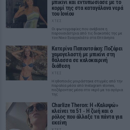
μπικίνι και εντυπωσίασε με το
κορμί της στα καταγάλανα νερά
του Ιονίου
ΧΤΕΣ
Οι φωτογραφίες που ανέβασε η
παρουσιάστρια από τις διακοπές της με
τον Νίκο Ευαγγελάτο στα Επτάνησα
Κατερίνα Παπουτσάκη: Ποζάρει
χαμογελαστή με μπικίνι στη
θάλασσα σε καλοκαιρινή
διάθεση
ΧΤΕΣ
Η ηθοποιός μοιράστηκε στιγμές από την
παραλία μέσα από Instagram stories,
ποζάροντας μέσα στο νερό με τα αγόρια
της
Charlize Theron: Η «Καλυψώ»
κλείνει τα 51 ‑ H ζωή και ο
ρόλος που άλλαξε τα πάντα για
εκείνη
ΧΤΕΣ