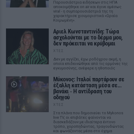
Παρουσιάστρια ειδήσεων στις ΗΠΑ
αποκοιμήθηκε on air και έγινε αμέσως
viral - η συμπαρουσιάστριά της τη
χαρακτήρισε χιουμοριστικά «Ωραία
Κοιμωμένη».
Αριελ Κωνσταντινίδη: Τώρα
ασχολούνται με το δέρμα μου,
δεν πρόκειται να κρύβομαι
ΧΤΕΣ
Δεν με αγγίζει, έχω ροδόχρου ακμή, η
οποία επιδεινώθηκε από τις ορμόνες της
εγκυμοσύνης, ανέφερε η ηθοποιός
Μύκονος: Ιταλοί παρτάρουν σε
έξαλλη κατάσταση μέσα σε...
βανάκι ‑ Η αντίδραση του
οδηγού
ΧΤΕΣ
Στα πλάνα που δημοσιεύει το Mykonos
live TV, οι επιβάτες φαίνονται να
διασκεδάζουν με ιδιαίτερα έντονο
τρόπο, χοροπηδώντας, τραγουδώντας
και φωνάζοντας μέσα στο όχημα