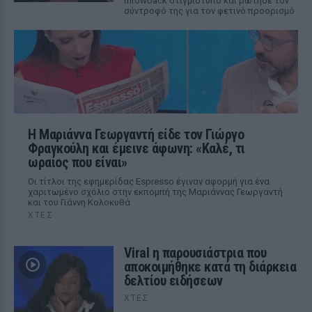
throwback στιγμιότυπο και ρώτησε τον
σύντροφό της για τον φετινό προορισμό
Η Μαριάννα Γεωργαντή είδε τον Γιώργο
Φραγκούλη και έμεινε άφωνη: «Καλέ, τι
ωραίος που είναι»
Οι τίτλοι της εφημερίδας Espresso έγιναν αφορμή για ένα
χαριτωμένο σχόλιο στην εκπομπή της Μαριάννας Γεωργαντή
και του Γιάννη Κολοκυθά
ΧΤΕΣ
Viral η παρουσιάστρια που
αποκοιμήθηκε κατά τη διάρκεια
δελτίου ειδήσεων
ΧΤΕΣ