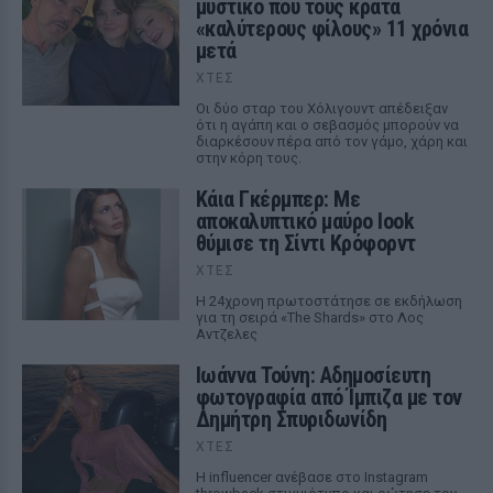
μυστικό που τους κρατά
«καλύτερους φίλους» 11 χρόνια
μετά
ΧΤΕΣ
Οι δύο σταρ του Χόλιγουντ απέδειξαν
ότι η αγάπη και ο σεβασμός μπορούν να
διαρκέσουν πέρα από τον γάμο, χάρη και
στην κόρη τους.
Κάια Γκέρμπερ: Με
αποκαλυπτικό μαύρο look
θύμισε τη Σίντι Κρόφορντ
ΧΤΕΣ
Η 24χρονη πρωτοστάτησε σε εκδήλωση
για τη σειρά «The Shards» στο Λος
Αντζελες
Ιωάννα Τούνη: Αδημοσίευτη
φωτογραφία από Ίμπιζα με τον
Δημήτρη Σπυριδωνίδη
ΧΤΕΣ
Η influencer ανέβασε στο Instagram