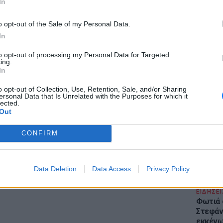
In
gr στο
Google News
και μάθετε πρώτοι
τα
o opt-out of the Sale of my Personal Data.
In
 μπείτε στην
ροή ειδήσεων
του E-Daily.gr
to opt-out of processing my Personal Data for Targeted
ing.
r και στο Instagram
LIFESTY
In
Το μαρο
ΔΙΑΦΗΜΙΣΗ
τον Nol
o opt-out of Collection, Use, Retention, Sale, and/or Sharing
ersonal Data that Is Unrelated with the Purposes for which it
Thrones
lected.
της Βα
Out
CONFIRM
Data Deletion
Data Access
Privacy Policy
ΕΙΔΗΣΕΙ
Φωτιά 
Στεφάνι
εκκένω