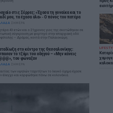
προς Κα
ύγκρουση
εισιτήρ
ροχαίο στις Σέρρες: «Έχασα τη γυναίκα και το
αιδί μου, τα έχασα όλα» ‑ Ο πόνος του πατέρα
ΛΛΆΔΑ
ΣΉΜΕΡΑ
τέρα 43 ετών και ο 21χρονος γιος της σκοτώθηκαν σε
τωπική σύγκρουση με φορτηγό στην επαρχιακή οδό
φίπολης – Δράμας, κοντά στην Παλαιοκώμη.
LIFESTY
αταδίωξη στο κέντρο της Θεσσαλονίκης:
Κατερί
σπασαν το τζάμι του οδηγού – «Μην κάνεις
χαμογε
@@@», του φώναζαν
καλοκα
ΛΛΆΔΑ
ΣΉΜΕΡΑ
αιτίας των υψηλών ταχυτήτων το λευκό όχημα έχασε
ν έλεγχο και καρφώθηκε πάνω σε κολονάκια.