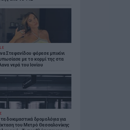
LE
άνα Στεφανίδου φόρεσε μπικίνι
τυπωσίασε με το κορμί της στα
λανα νερά του Ιονίου
Σ
τα δοκιμαστικά δρομολόγια για
έκταση του Μετρό Θεσσαλονίκης