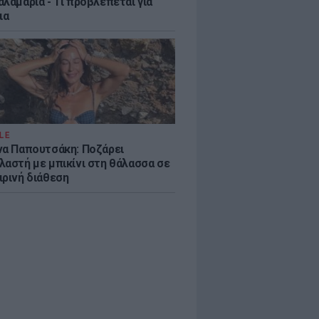
λαμαριά - Τι προβλέπεται για
ια
LE
να Παπουτσάκη: Ποζάρει
λαστή με μπικίνι στη θάλασσα σε
ιρινή διάθεση