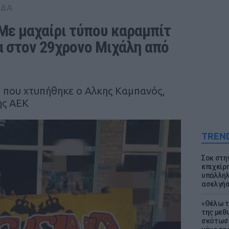
ΑΔΑ
Με μαχαίρι τύπου καραμπίτ 
α στον 29χρονο Μιχάλη από 
ό που χτυπήθηκε ο Αλκης Καμπανός,
ης ΑΕΚ
TREN
Σοκ στη
επιχείρ
υπάλληλ
ασελγήσ
«Θέλω τ
της μεθ
σκότωσε