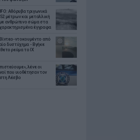
UFO: Αθόρυβα τριγωνικά
52 μέτρων και μεταλλική
με ανθρώπινο σώμα στα
χαρακτηρισμένα έγγραφα
 Βίντεο-ντοκουμέντο από
αίο δυστύχημα - Βγήκε
ίθετο ρεύμα το ΙΧ
πιστεύουμε», λένε οι
νοί που υιοθέτησαν τον
στη Λέσβο