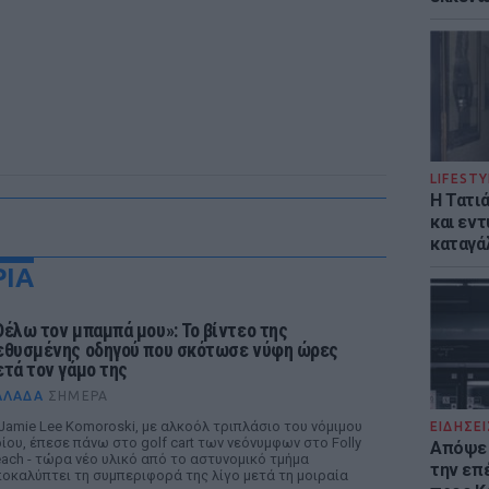
LIFESTY
Η Τατι
και εν
καταγά
ΡΙΑ
Θέλω τον μπαμπά μου»: Το βίντεο της
εθυσμένης οδηγού που σκότωσε νύφη ώρες
ετά τον γάμο της
ΛΛΆΔΑ
ΣΉΜΕΡΑ
Jamie Lee Komoroski, με αλκοόλ τριπλάσιο του νόμιμου
ΕΙΔΗΣΕΙ
ίου, έπεσε πάνω στο golf cart των νεόνυμφων στο Folly
Απόψε 
ach - τώρα νέο υλικό από το αστυνομικό τμήμα
την επ
οκαλύπτει τη συμπεριφορά της λίγο μετά τη μοιραία