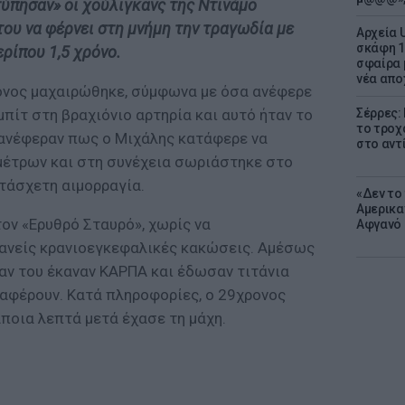
τύπησαν» οι χούλιγκανς της Ντινάμο
του να φέρνει στη μνήμη την τραγωδία με
Αρχεία 
σκάφη 1
ρίπου 1,5 χρόνο.
σφαίρα 
νέα απο
ρονος μαχαιρώθηκε, σύμφωνα με όσα ανέφερε
Σέρρες:
μπίτ στη βραχιόνιο αρτηρία και αυτό ήταν το
το τροχ
ς ανέφεραν πως ο Μιχάλης κατάφερε να
στο αντ
μέτρων και στη συνέχεια σωριάστηκε στο
τάσχετη αιμορραγία.
«Δεν το 
Αμερικα
ον «Ερυθρό Σταυρό», χωρίς να
Αφγανό 
ανείς κρανιοεγκεφαλικές κακώσεις. Αμέσως
αν του έκαναν ΚΑΡΠΑ και έδωσαν τιτάνια
ναφέρουν. Κατά πληροφορίες, ο 29χρονος
ποια λεπτά μετά έχασε τη μάχη.