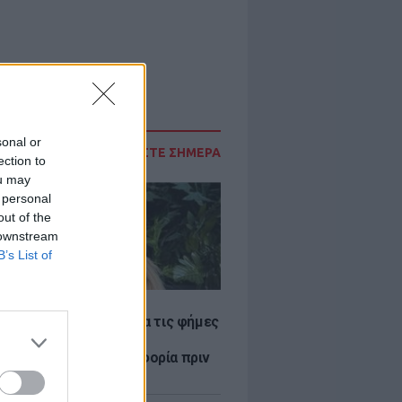
sonal or
ΔΙΑΒΑΣΤΕ ΣΗΜΕΡΑ
ection to
ou may
 personal
out of the
 downstream
B’s List of
LE
η Βουλγαράκη ξεσπά για τις φήμες
ού με τον Ιωαννίδη:
αυρώστε καμία πληροφορία πριν
ύσετε τη βλακεία σας»