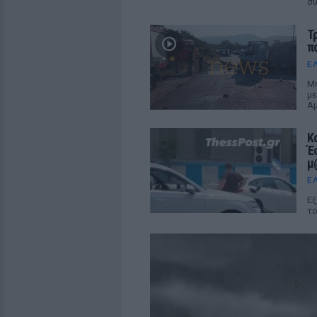
σ
Τ
π
Ε
Μη
με
Αμ
Κ
Έ
μ
Ε
Εξ
το