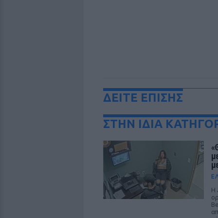
ΔΕΙΤΕ ΕΠΙΣΗΣ
ΣΤΗΝ ΙΔΙΑ ΚΑΤΗΓΟ
«
μ
μ
Ε
Η 
ορ
Be
απ