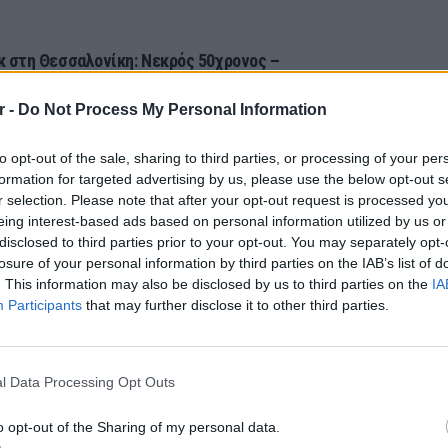
κ στη Θεσσαλονίκη: Νεκρός 50χρονος –
ανε παρατήρηση σε ντελιβερά και τον
ειρε μέχρι θανάτου
r -
Do Not Process My Personal Information
ΛΆΔΑ
ΠΡΙΝ 156 ΕΒΔΟΜΆΔΕΣ
to opt-out of the sale, sharing to third parties, or processing of your per
formation for targeted advertising by us, please use the below opt-out s
r selection. Please note that after your opt-out request is processed y
ΔΙΑΦΗΜΙΣΗ
eing interest-based ads based on personal information utilized by us or
disclosed to third parties prior to your opt-out. You may separately opt-
losure of your personal information by third parties on the IAB’s list of
. This information may also be disclosed by us to third parties on the
IA
Participants
that may further disclose it to other third parties.
LIFESTY
Η Ελέν
χωρισμ
l Data Processing Opt Outs
«Διαστ
εκτοξε
o opt-out of the Sharing of my personal data.