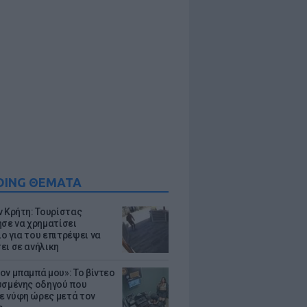
DING ΘΕΜΑΤΑ
ν Κρήτη: Τουρίστας
ησε να χρηματίσει
ο για του επιτρέψει να
ει σε ανήλικη
ον μπαμπά μου»: Το βίντεο
υσμένης οδηγού που
 νύφη ώρες μετά τον