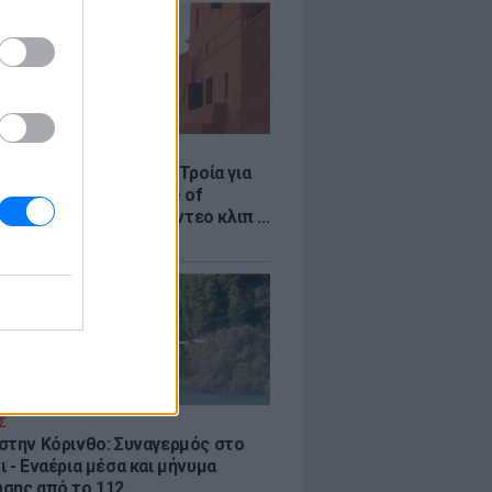
LE
κινό χωριό που έγινε Τροία για
an, Yunkai για το Game of
 και σκηνικό για το βίντεο κλιπ ...
νδή
Σ
στην Κόρινθο: Συναγερμός στο
 - Εναέρια μέσα και μήνυμα
σης από το 112