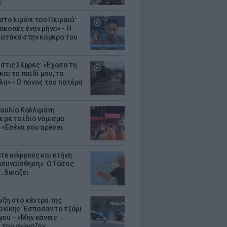
ς
στο λιμάνι του Πειραιά:
ακοπές έναν μήνα» - Η
 ατάκα στην κάμερα του
 στις Σέρρες: «Έχασα τη
και το παιδί μου, τα
λα» - Ο πόνος του πατέρα
Ιουλία Καλλιμάνη
 με το ίδιο νόμισμα
 «Εσένα σου αρέσει
ετε κάφρους και κτήνη
νσυναίσθηση»: Ο Τάσος
..δικάζει
ξη στο κέντρο της
νίκης: Έσπασαν το τζάμι
γού – «Μην κάνεις
 του φώναζαν