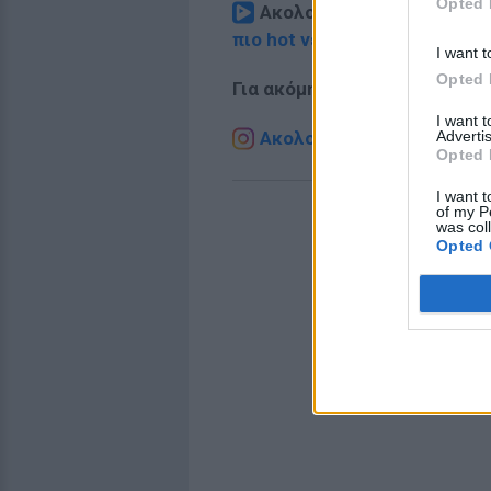
Opted 
Ακολουθήστε το E-Radio.
πιο hot νέα
.
I want t
Opted 
Για ακόμη περισσότερα
νέα
,
I want 
Advertis
Ακολουθήστε το E-Radio.g
Opted 
I want t
of my P
was col
Opted 