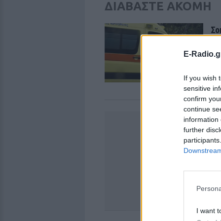
ΔΙΑΒΑΣΤΕ ΑΚΟΜΗ
Σο
Έκ
έδ
E-Radio.g
ΕΛ
If you wish 
sensitive in
confirm you
continue se
information 
further disc
participants
Downstream 
Persona
I want t