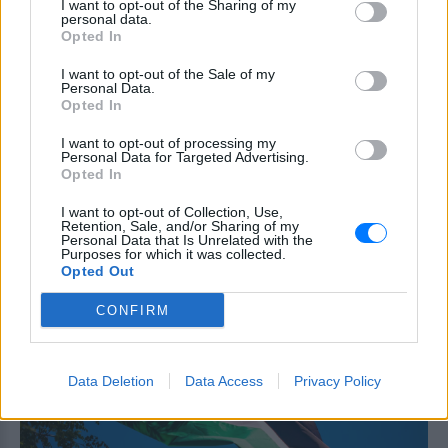
Ελικόπτερο προσγειώθηκε στο
I want to opt-out of the Sharing of my
personal data.
Σαρακήνικο για να κάνουν
Opted In
μπάνιο οι επιβάτες του
ΣΉΜΕΡΑ
I want to opt-out of the Sale of my
Personal Data.
Ο επιχειρηματίας από τη Μήλο που
Opted In
κατέγραψε το περιστατικό μίλησε στον
ΣΚΑΪ και περιέγραψε τι είδε στην
παραλία
I want to opt-out of processing my
Personal Data for Targeted Advertising.
Opted In
Νέα λεωφόρος στον Βοτανικό:
Πόσες λωρίδες θα έχει και
I want to opt-out of Collection, Use,
πότε παραδίδεται
Retention, Sale, and/or Sharing of my
Personal Data that Is Unrelated with the
ΣΉΜΕΡΑ
Purposes for which it was collected.
Opted Out
Η Λεωφόρος Προφήτη Δανιήλ, που
κατασκευάζεται στο πλαίσιο της Διπλής
Ανάπλασης, αποτελεί μέρος ενός νέου
CONFIRM
οδικού δικτύου 8 χιλιομέτρων και
συνδέεται άμεσα με το νέο γήπεδο του
Παναθηναϊκού.
Data Deletion
Data Access
Privacy Policy