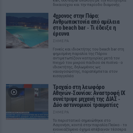
έως 600 ευρώ ανάλογα με την κατηγορία
δικαιούχου και την περίοδο διαμονής.
4χρονος στην Πάρο:
Ανθρωποκτονία από αμέλεια
στο beach bar ‑ Τι έδειξε η
έρευνα
ΣΉΜΕΡΑ
Γονείς και ιδιοκτήτης του beach bar στη
φημισμένη παραλία της Πάρου
αντιμετωπίζουν κατηγορίες μετά τον
πνιγμό του μικρού παιδιού σε πισίνα - ο
ιδιοκτήτης, δηλωμένος ως
ναυαγοσώστης, παραπέμπεται στον
εισαγγελέα
Τροχαίο στη λεωφόρο
Αθηνών‑Σουνίου: Αναστροφή ΙΧ
συνέτριψε μηχανή της ΔΙΑΣ ‑
Δύο αστυνομικοί τραυματίες
ΣΉΜΕΡΑ
Το περιστατικό σημειώθηκε στο
Λαγονήσι, κοντά στην παραλία Πεύκο - το
ενοικιαζόμενο όχημα επέβαιναν τέσσερα