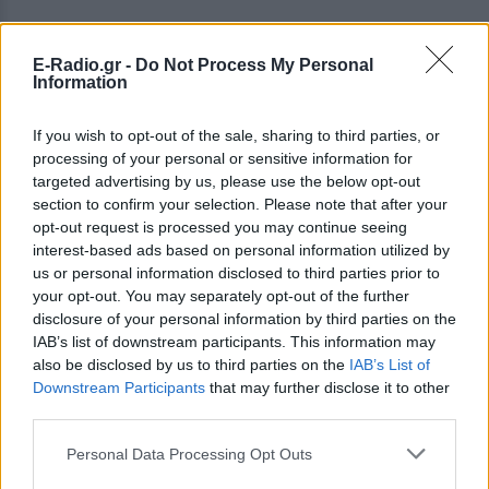
E-Radio.gr -
Do Not Process My Personal
Information
If you wish to opt-out of the sale, sharing to third parties, or
ΔΕΙΤΕ ΕΠΙΣΗΣ
processing of your personal or sensitive information for
targeted advertising by us, please use the below opt-out
section to confirm your selection. Please note that after your
ΣΤΗΝ ΙΔΙΑ ΚΑΤΗΓΟΡΙΑ
opt-out request is processed you may continue seeing
interest-based ads based on personal information utilized by
Χούθι χτύπησαν Aramco, Ιράν
us or personal information disclosed to third parties prior to
σκληραίνει τους όρους για τα
your opt-out. You may separately opt-out of the further
Στενά του Ορμούζ
disclosure of your personal information by third parties on the
IAB’s list of downstream participants. This information may
ΣΉΜΕΡΑ
also be disclosed by us to third parties on the
IAB’s List of
Πυρκαγιά στο διυλιστήριο της Τζαζάν
Downstream Participants
that may further disclose it to other
μετά από επίθεση drone - Η Τεχεράνη
απαιτεί αποχώρηση αμερικανικών
third parties.
δυνάμεων, άρση κυρώσεων και
αποζημιώσεις πριν ανοίξει η κρίσιμη
Personal Data Processing Opt Outs
θαλάσσια δίοδος