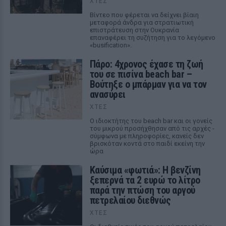
ΧΤΕΣ
Βίντεο που φέρεται να δείχνει βίαιη
μεταφορά άνδρα για στρατιωτική
επιστράτευση στην Ουκρανία
επαναφέρει τη συζήτηση για το λεγόμενο
«busification».
Πάρο: 4χρονος έχασε τη ζωή
του σε πισίνα beach bar –
Βούτηξε ο μπάρμαν για να τον
ανασύρει
ΧΤΕΣ
Ο ιδιοκτήτης του beach bar και οι γονείς
του μικρού προσήχθησαν από τις αρχές -
σύμφωνα με πληροφορίες, κανείς δεν
βρισκόταν κοντά στο παιδί εκείνη την
ώρα
Καύσιμα «φωτιά»: Η βενζίνη
ξεπερνά τα 2 ευρώ το λίτρο
παρά την πτώση του αργού
πετρελαίου διεθνώς
ΧΤΕΣ