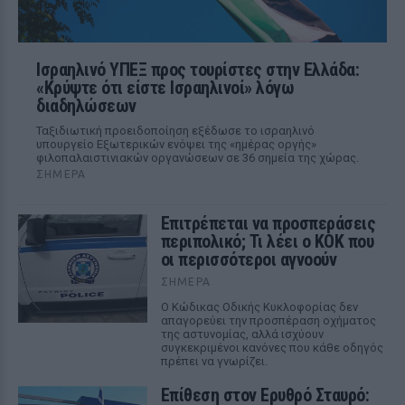
Ισραηλινό ΥΠΕΞ προς τουρίστες στην Ελλάδα:
«Κρύψτε ότι είστε Ισραηλινοί» λόγω
διαδηλώσεων
Ταξιδιωτική προειδοποίηση εξέδωσε το ισραηλινό
υπουργείο Εξωτερικών ενόψει της «ημέρας οργής»
φιλοπαλαιστινιακών οργανώσεων σε 36 σημεία της χώρας.
ΣΉΜΕΡΑ
Επιτρέπεται να προσπεράσεις
περιπολικό; Τι λέει ο ΚΟΚ που
οι περισσότεροι αγνοούν
ΣΉΜΕΡΑ
Ο Κώδικας Οδικής Κυκλοφορίας δεν
απαγορεύει την προσπέραση οχήματος
της αστυνομίας, αλλά ισχύουν
συγκεκριμένοι κανόνες που κάθε οδηγός
πρέπει να γνωρίζει.
Επίθεση στον Ερυθρό Σταυρό: