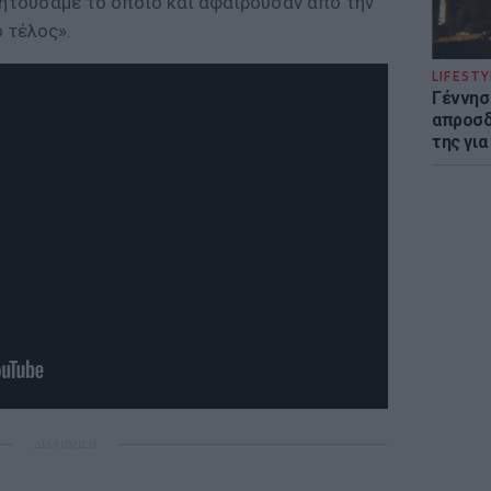
ζητούσαμε το οποίο και αφαιρούσαν από την
 τέλος».
LIFESTY
Γέννησ
απροσδ
της για
ΔΙΑΦΗΜΙΣΗ