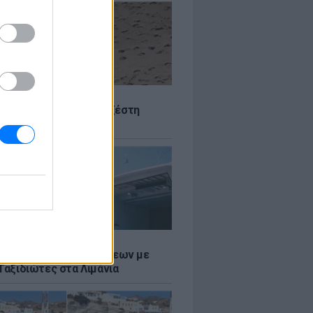
Σ
 Πού θα «χτυπήσει» η ζέστη
Σ
τος: Ρεκόρ Αναχωρήσεων με
Ταξιδιώτες στα Λιμάνια