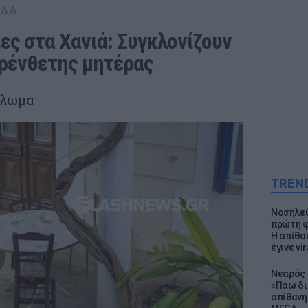
ΑΔΑ
ς στα Χανιά: Συγκλονίζουν 
αρένθετης μητέρας
κλωμα
TREN
Νοσηλεύ
πρώτη φ
Η απίθα
έγινε vir
Νεαρός 
«Πάω δι
απίθανη