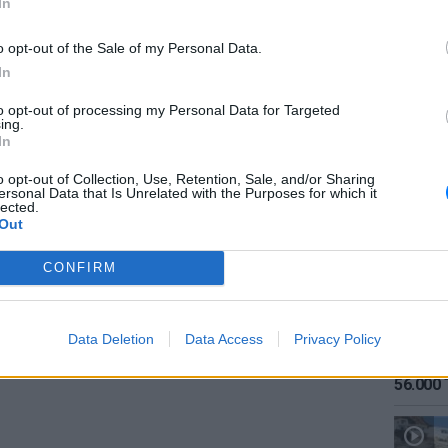
In
 από τη Γεωργία, μέσω ίντερνετ. Εκείνη, με
o opt-out of the Sale of my Personal Data.
ινική των Χανίων. Ύστερα από αρκετή σκέψη,
In
α, με την κλινική να αναλαμβάνει τα έξοδα
ιά.
to opt-out of processing my Personal Data for Targeted
ing.
ΕΙΔΗΣΕΙ
In
ΔΙΑΦΗΜΙΣΗ
Καιρός:
σήμερα
o opt-out of Collection, Use, Retention, Sale, and/or Sharing
ersonal Data that Is Unrelated with the Purposes for which it
lected.
Out
CONFIRM
Data Deletion
Data Access
Privacy Policy
ΕΙΔΗΣΕΙ
Αύγουσ
56.000 