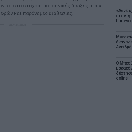
κονται στο στόχαστρο ποινικής δίωξης αφού
«Δεν δε
ρεφών και παράνομες υιοθεσίες.
απάντησ
Ισπανία
ΔΙΑΦΗΜΙΣΗ
Μύκονος
έκαναν «
Αντιδρά
Ο Μπρού
μακαρόν
δέχτηκε
online