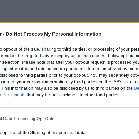
r -
Do Not Process My Personal Information
ησε στο flashnews.gr και στη δημοσιογράφο
 ανωνυμίας για λόγους ασφάλειας. Για τις
to opt-out of the sale, sharing to third parties, or processing of your per
ου ρεπορτάζ, χρησιμοποιεί το ψευδώνυμο
formation for targeted advertising by us, please use the below opt-out s
r selection. Please note that after your opt-out request is processed y
eing interest-based ads based on personal information utilized by us or
ίτια
disclosed to third parties prior to your opt-out. You may separately opt-
losure of your personal information by third parties on the IAB’s list of
 σχεδόν 11 μήνες. Όπως αναφέρει στο τοπικό
. This information may also be disclosed by us to third parties on the
IA
δο, έγινε παρένθετη μητέρα και
Participants
that may further disclose it to other third parties.
συνολικά 14 σπίτια που φέρεται να είχε στη
LIFESTY
ς βιώσει τον τρόπο λειτουργίας της κλινικής
22 χρό
Παπαμι
τες μητέρες αλλά και δότριες ωαρίων,
l Data Processing Opt Outs
για το
ησε το 2021 όταν πήρε την απόφαση για
ελληνι
o opt-out of the Sharing of my personal data.
 παρένθετη μητέρα: