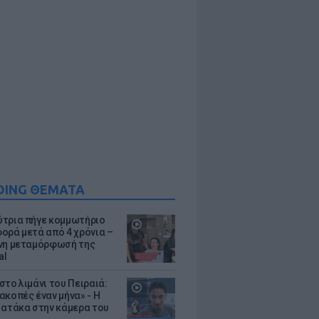
DING ΘΕΜΑΤΑ
τρια πήγε κομμωτήριο
ορά μετά από 4 χρόνια –
νη μεταμόρφωσή της
al
στο λιμάνι του Πειραιά:
ακοπές έναν μήνα» - Η
 ατάκα στην κάμερα του