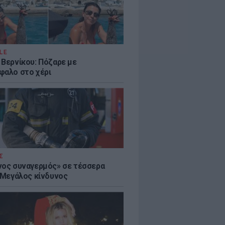
LE
 Βερνίκου: Πόζαρε με
φαλο στο χέρι
Σ
νος συναγερμός» σε τέσσερα
- Μεγάλος κίνδυνος