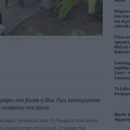
MEGA
Μαραντό
δεν σηκ
και είχε
αποκάλυ
Πάνω απ
ΔΙΑΦΗΜΙΣΗ
ημερησί
Μαζική 
Βαλκάνι
Συνελήφ
αφέθηκε
ξανά – 
συγγνώ
Τα ζώδια
διαφορ
γράφει όσα βίωσε η ίδια. Πώς λειτουργούσε
 υιοθεσίες στα Χανιά.
Marfin: 
46χρονη
αλύψεις γυναίκας από τη Γεωργία που έγινε
ή γονιμότητας στα Χανιά. Στελέχη της