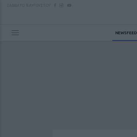
ΣΑΒΒΑΤΟ
8 ΑΥΓΟΥΣΤΟΥ
NEWSFEED