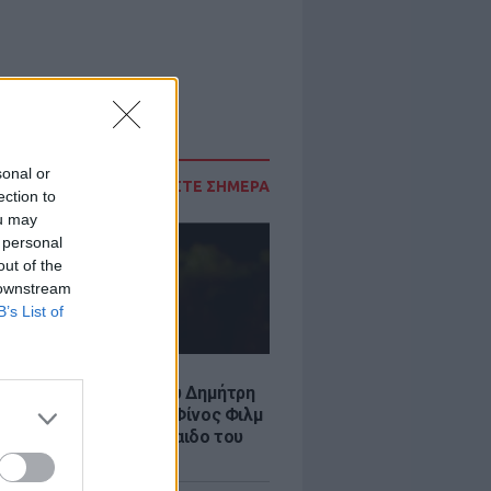
sonal or
ΔΙΑΒΑΣΤΕ ΣΗΜΕΡΑ
ection to
ou may
 personal
out of the
 downstream
B’s List of
LE
νια από τον θάνατο του Δημήτρη
χαήλ: Η ανάρτηση της Φίνος Φιλμ
 «γοητευτικό λεβεντόπαιδο του
κού σινεμά»