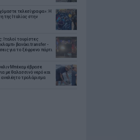
χόμαστε τελεσίγραφα»: Η
η της Ιταλίας στην
: Ιταλοί τουρίστες
κλαμπ» βανάκι transfer -
σεις για το ξέφρενο πάρτι
κλιν Μπέκαμ έβρασε
ια με θαλασσινό νερό και
 ανελέητο τρολάρισμα