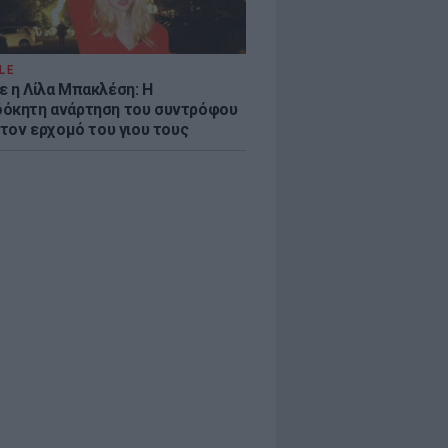
LE
ε η Λίλα Μπακλέση: Η
όκητη ανάρτηση του συντρόφου
 τον ερχομό του γιου τους