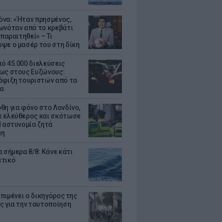
να: «Ήταν πρησμένος,
ωνόταν από το κρεβάτι
 παραιτηθεί» – Τι
ψε ο μασέρ του στη δίκη
ό 45.000 διελεύσεις
ως στους Ευζώνους:
άφιξη τουριστών από τα
α
θη για φόνο στο Λονδίνο,
 ελεύθερος και σκότωσε
Η αστυνομία ζητά
μη
 σήμερα 8/8: Κάνε κάτι
ετικό
Επιμένει ο δικηγόρος της
ς για την ταυτοποίηση