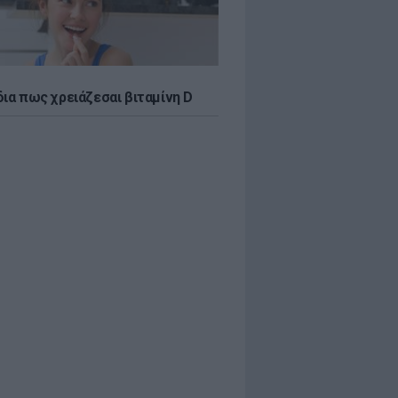
δια πως χρειάζεσαι βιταμίνη D