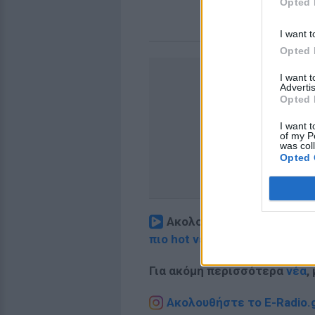
Opted 
I want t
Opted 
I want 
Advertis
Opted 
I want t
of my P
was col
Opted 
Ακολουθήστε το E-Radio.
πιο hot νέα
.
Για ακόμη περισσότερα
νέα
,
Ακολουθήστε το E-Radio.g