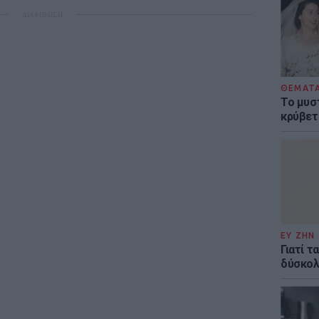
ΔΙΑΦΗΜΙΣΗ
ΘΕΜΑΤ
Το μυσ
κρύβετ
ΕΥ ΖΗΝ
Γιατί 
δύσκολη