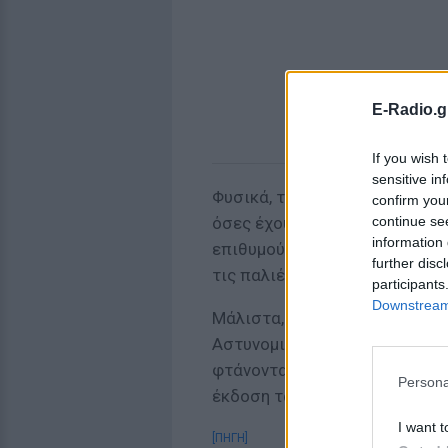
E-Radio.g
If you wish 
sensitive in
Φυσικά, τα «θύματα» της τραγ
confirm you
continue se
όσες έχουν πραγματική ανάγκ
information 
επιθυμούν να ταξιδέψουν σε 
further disc
τις παλιές.
participants
Downstream 
Μάλιστα, όπως αναφέρουν και
Αστυνομικό Μέγαρο Κοζάνης, 
φτάνοντας στη 1:00 και στις 
Persona
έκδοση ταυτότητας.
I want t
[ΠΗΓΗ]