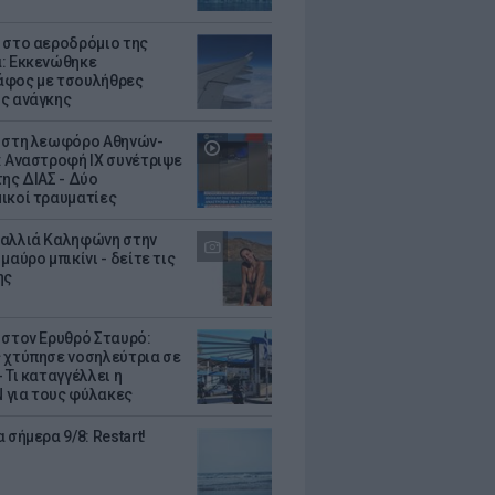
 στο αεροδρόμιο της
: Εκκενώθηκε
φος με τσουλήθρες
ς ανάγκης
 στη λεωφόρο Αθηνών-
: Αναστροφή ΙΧ συνέτριψε
της ΔΙΑΣ - Δύο
ικοί τραυματίες
αλλιά Καληφώνη στην
μαύρο μπικίνι - δείτε τις
ης
 στον Ερυθρό Σταυρό:
 χτύπησε νοσηλεύτρια σε
 Τι καταγγέλλει η
για τους φύλακες
 σήμερα 9/8: Restart!