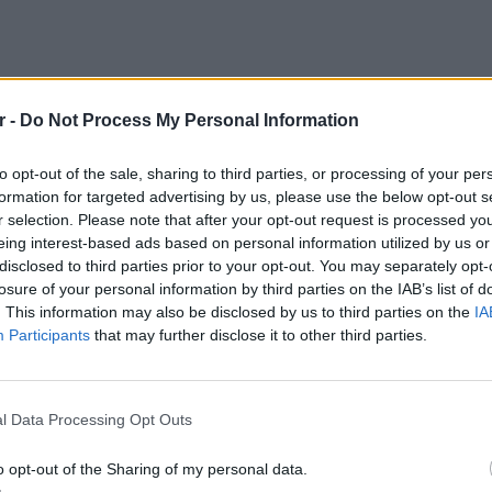
r -
Do Not Process My Personal Information
to opt-out of the sale, sharing to third parties, or processing of your per
formation for targeted advertising by us, please use the below opt-out s
ελαφικής αυτής κατάστασης είναι όσοι και
r selection. Please note that after your opt-out request is processed y
eing interest-based ads based on personal information utilized by us or
η έκδοσης ταυτότητας, είτε επειδή
disclosed to third parties prior to your opt-out. You may separately opt-
χώρες εξωτερικού είτε επειδή έχουν χάσει
losure of your personal information by third parties on the IAB’s list of
. This information may also be disclosed by us to third parties on the
IA
Participants
that may further disclose it to other third parties.
 πολίτες που βρέθηκαν έξω από το
ΕΙΔΗΣΕΙ
κάποιοι εξ αυτών… ξενύχτησαν στην είσοδο,
4χρονο
2:00 το πρωί, προκειμένου να προλάβουν την
από αμέ
l Data Processing Opt Outs
έρευνα
o opt-out of the Sharing of my personal data.