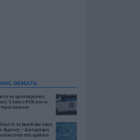
DING ΘΕΜΑΤΑ
εται να προσπεράσεις
κό; Τι λέει ο ΚΟΚ που οι
τεροι αγνοούν
Κλειστό το beach bar όπου
 ο 4χρονος – Δικογραφία
ρωποκτονία από αμέλεια