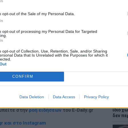
In
o opt-out of the Sale of my Personal Data.
ΔΙΑΦΗΜΙΣΗ
In
to opt-out of processing my Personal Data for Targeted
ΘΕΜΑΤ
ing.
Η παρά
In
της Ευ
πρόκλ
o opt-out of Collection, Use, Retention, Sale, and/or Sharing
ersonal Data that Is Unrelated with the Purposes for which it
lected.
Out
CONFIRM
gr στο
Google News
και μάθετε πρώτοι
τα
Data Deletion
Data Access
Privacy Policy
ΘΕΜΑΤ
Έβαλαν
ίδιο χώ
 μπείτε στην
ροή ειδήσεων
του E-Daily.gr
δεν πε
r και στο Instagram