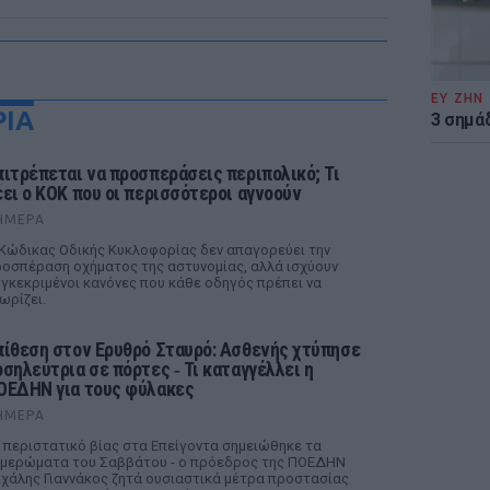
ΕΥ ΖΗΝ
ΡΙΑ
3 σημά
πιτρέπεται να προσπεράσεις περιπολικό; Τι
έει ο ΚΟΚ που οι περισσότεροι αγνοούν
ΉΜΕΡΑ
Κώδικας Οδικής Κυκλοφορίας δεν απαγορεύει την
οσπέραση οχήματος της αστυνομίας, αλλά ισχύουν
γκεκριμένοι κανόνες που κάθε οδηγός πρέπει να
ωρίζει.
πίθεση στον Ερυθρό Σταυρό: Ασθενής χτύπησε
οσηλεύτρια σε πόρτες ‑ Τι καταγγέλλει η
ΟΕΔΗΝ για τους φύλακες
ΉΜΕΡΑ
 περιστατικό βίας στα Επείγοντα σημειώθηκε τα
μερώματα του Σαββάτου - ο πρόεδρος της ΠΟΕΔΗΝ
χάλης Γιαννάκος ζητά ουσιαστικά μέτρα προστασίας