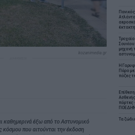
Πανικός
Ατλάντα
αεροσκά
έκτακτη
Τροχαίο
Σουνίου
μηχανή 
kozanimedia.gr
αστυνομ
ΔΙΑΦΗΜΙΣΗ
Η Γαρυφ
Πάρο με 
πόζες τ
Επίθεση
Ασθενής
πόρτες -
ΠΟΕΔΗΝ 
Τα ζώδια
ι καθημερινά έξω από το Αστυνομικό
 κόσμου που αιτούνται την έκδοση