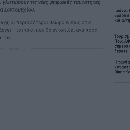
… γλυτώσουν τις νέες ψηφιακές ταυτότητες
σα Σεπτεμβρίου.
Ιωάννα 
βράδυ σ
και αντ
a.gr, οι περισσότεροι θεωρούν πως στις
ρχει… τσιπάκι, που θα εντοπίζει ανά πάσα
Τουρισμ
τητας.
Ποια ΑΦ
σήμερα (
ΔΙΑΦΗΜΙΣΗ
ξέρετε
Η ταινί
καταστρ
Diane K