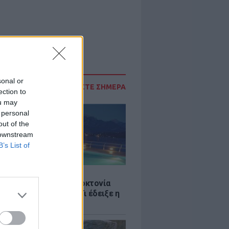
sonal or
ΔΙΑΒΑΣΤΕ ΣΗΜΕΡΑ
ection to
ou may
 personal
out of the
 downstream
B’s List of
Σ
ς στην Πάρο: Ανθρωποκτονία
λεια στο beach bar - Τι έδειξε η