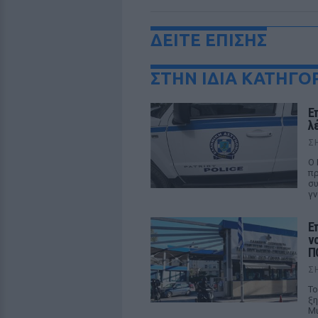
ΔΕΙΤΕ ΕΠΙΣΗΣ
ΣΤΗΝ ΙΔΙΑ ΚΑΤΗΓΟ
Ε
λ
Σ
Ο 
πρ
συ
γν
Ε
ν
Π
Σ
Το
ξη
Μι