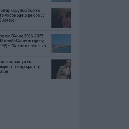
Τούνη: «Έβγαλα όλο το
το νοσοκομείο με ορούς
ιβιώσεις»
ός για Όλους 2026-2027:
Μ υποβάλλουν αιτήσεις
9/8) – Όλα όσα πρέπει να
α που παραλίγο να
έψει την καριέρα της
eaton