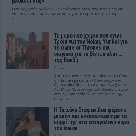
βλακεία σας»
Η παραγωγός ραδιοφώνου ανάρτησε story στο Instagram για
να διαψεύσει όσα κυκλοφορούν για την ερωτική της ζωή
ΧΤΕΣ
Το μαροκινό χωριό που έγινε
Τροία για τον Nolan, Yunkai για
το Game of Thrones και
σκηνικό για το βίντεο κλιπ ...
της Βανδή
ΧΤΕΣ
Από το «Lawrence of Arabia» και το Game
of Thrones μέχρι την «Οδύσσεια» του
Christopher Nolan, το οχυρωμένο χωριό
Αΐτ Μπεν Χαντού έχει φιλοξενήσει πάνω
από έξι δεκαετίες κινηματογραφικής
ιστορίας
Η Τατιάνα Στεφανίδου φόρεσε
μπικίνι και εντυπωσίασε με το
κορμί της στα καταγάλανα νερά
του Ιονίου
ΧΤΕΣ