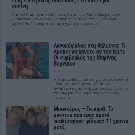
ζωή και ο ρόλος που άλλαξε τα πάντα για
εκείνη
Από το Όσκαρ για το Monster μέχρι τη μυθική Καλυψώ στην
«Οδύσσεια» του Νόλαν - η Νοτιοαφρικανή σταρ γιορτάζει 51
χρόνια ζωής και μια καριέρα χωρίς στερεότυπα.
ΧΤΕΣ
Λαγοκέφαλος στη θάλασσα: Τι
πρέπει να κάνετε αν τον δείτε ‑
Οι συμβουλές της Μαρίνας
Βερνίκου
ΧΤΕΣ
Η Μαρίνα Βερνίκου εξηγεί τι οφείλουν να
κάνουν οι λουόμενοι αν έρθουν
αντιμέτωποι με το ψάρι που έχει γίνει το
πιο συζητημένο θέμα στις ελληνικές
παραλίες
Μπαντέρας – Γκρίφιθ: Το
μυστικό που τους κρατά
«καλύτερους φίλους» 11 χρόνια
μετά
ΧΤΕΣ