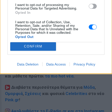
I want to opt-out of processing my
Personal Data for Targeted Advertising.
Opted In
I want to opt-out of Collection, Use,
Retention, Sale, and/or Sharing of my
Personal Data that Is Unrelated with the
Purposes for which it was collected.
Opted Out
CONFIRM
Data Deletion
Data Access
Privacy Policy
Ακολουθήστε το E-Radio.gr στο
Google News
και μάθετε πρώτοι
τα πιο hot νέα
.
Διαβάστε περισσότερα θέματα για
Μόδα
,
Ομορφιά
,
Σχέσεις
και φυσικά
Celebrities
στο νέο
Pink.gr
!
Ακολουθήστε το E-Radio.gr και στο Instagram