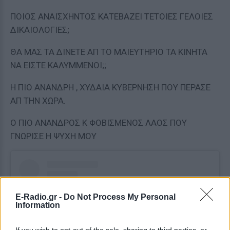
ΠΟΙΟΣ ΑΝΑΙΣΧΗΝΤΟΣ ΚΑΤΕΒΑΖΕΙ ΤΕΤΟΙΕΣ ΓΕΛΟΙΕΣ
ΔΙΚΑΙΟΛΟΓΙΕΣ;
ΘΑ ΜΑΣ ΤΑ ΔΙΝΕΤΕ ΑΠ ΤΟ ΜΑΙΕΥΤΗΡΙΟ ΤΑ ΚΙΝΗΤΑ
ΝΑ ΕΙΣΤΕ ΚΑΛΥΜΜΕΝΟΙ;;
Η ΠΙΟ ΑΝΑΝΔΡΗ , ΧΥΔΑΙΑ ΚΥΒΕΡΝΗΣΗ ΠΟΥ ΠΕΡΑΣΕ
ΑΠ ΤΗΝ ΧΩΡΑ.
Ο ΠΙΟ ΑΝΑΝΔΡΟΣ Κ ΦΟΒΙΣΜΕΝΟΣ ΛΑΟΣ ΠΟΥ
ΓΝΩΡΙΣΕ Η ΨΥΧΗ ΜΟΥ
E-Radio.gr -
Do Not Process My Personal
Information
If you wish to opt-out of the sale, sharing to third parties, or