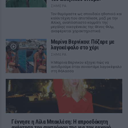
ΣΉΜΕΡΑ
Τον θυμόμαστε ως σπουδαίο ηθοποιό και
καλλιτέχνη που αποτέλεσε, μαζί με την
Αλίκη, αναπόσπαστο κομμάτι της
μεγάλης οικογένειας της Φίνος Φιλμ,
αναφέρεται χαρακτηριστικά
Μαρίνα Βερνίκου: Πόζαρε με
λαγοκέφαλο στο χέρι
ΣΉΜΕΡΑ
Η Μαρίνα Βερνίκου εξηγεί πώς να
αντιδρούμε όταν συναντάμε λαγοκέφαλο
στη θάλασσα
Γέννησε η Λίλα Μπακλέση: Η απροσδόκητη
ανάρτηση του συντρόφου της για τον ερχομό