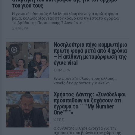
του γιου τους
Η γνωστή ηθοποιός Λίλα Μπακλέση έγινε για πρώτη φορά
μαμά, καλωσορίζοντας στον κόσμο ένα υγιέστατο αγοράκι
το βράδυ της Παρασκευής 7 Αυγούστου.
ΣΉΜΕΡΑ
Νοσηλεύτρια πήγε κομμωτήριο
πρώτη φορά μετά από 4 χρόνια
– Η απίθανη μεταμόρφωσή της
έγινε viral
ΣΉΜΕΡΑ
Ενώ φρόντιζε όλους τους άλλους...
κανείς δεν φρόντισε για εκείνη
Χρήστος Δάντης: «Συνάδελφοι
προσπαθούν να ξεχάσουν ότι
έγραψα το """"My Number
One""""»
ΧΤΕΣ
Ο συνθέτης μίλησε ανοιχτά για την
αχαριστία που βιώνει στον χώρο της