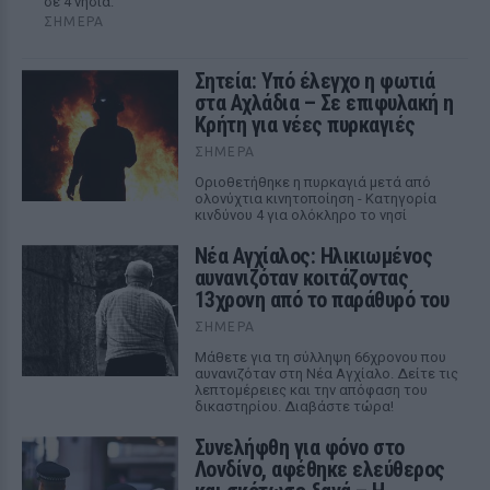
σε 4 νησιά.
ΣΉΜΕΡΑ
Σητεία: Υπό έλεγχο η φωτιά
στα Αχλάδια – Σε επιφυλακή η
Κρήτη για νέες πυρκαγιές
ΣΉΜΕΡΑ
Οριοθετήθηκε η πυρκαγιά μετά από
ολονύχτια κινητοποίηση - Κατηγορία
κινδύνου 4 για ολόκληρο το νησί
Νέα Αγχίαλος: Ηλικιωμένος
αυνανιζόταν κοιτάζοντας
13χρονη από το παράθυρό του
ΣΉΜΕΡΑ
Μάθετε για τη σύλληψη 66χρονου που
αυνανιζόταν στη Νέα Αγχίαλο. Δείτε τις
λεπτομέρειες και την απόφαση του
δικαστηρίου. Διαβάστε τώρα!
Συνελήφθη για φόνο στο
Λονδίνο, αφέθηκε ελεύθερος