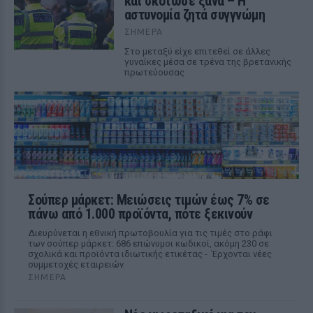
και σκότωσε ξανά – Η
αστυνομία ζητά συγγνώμη
ΣΉΜΕΡΑ
Στο μεταξύ είχε επιτεθεί σε άλλες
γυναίκες μέσα σε τρένα της βρετανικής
πρωτεύουσας
Σούπερ μάρκετ: Μειώσεις τιμών έως 7% σε
πάνω από 1.000 προϊόντα, πότε ξεκινούν
Διευρύνεται η εθνική πρωτοβουλία για τις τιμές στο ράφι
των σούπερ μάρκετ: 686 επώνυμοι κωδικοί, ακόμη 230 σε
σχολικά και προϊόντα ιδιωτικής ετικέτας - Έρχονται νέες
συμμετοχές εταιρειών
ΣΉΜΕΡΑ