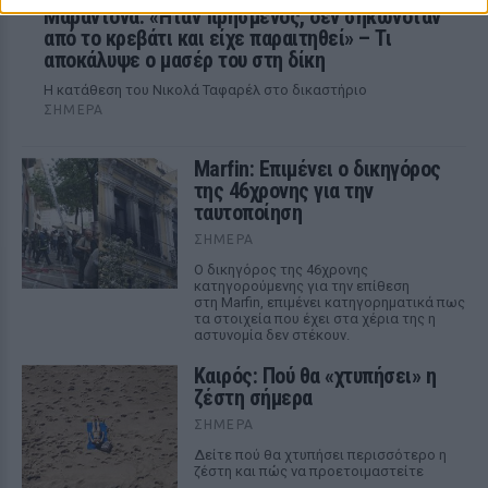
Μαραντόνα: «Ήταν πρησμένος, δεν σηκωνόταν
από το κρεβάτι και είχε παραιτηθεί» – Τι
αποκάλυψε ο μασέρ του στη δίκη
Η κατάθεση του Νικολά Ταφαρέλ στο δικαστήριο
ΣΉΜΕΡΑ
Marfin: Επιμένει ο δικηγόρος
της 46χρονης για την
ταυτοποίηση
ΣΉΜΕΡΑ
Ο δικηγόρος της 46χρονης
κατηγορούμενης για την επίθεση
στη Marfin, επιμένει κατηγορηματικά πως
τα στοιχεία που έχει στα χέρια της η
αστυνομία δεν στέκουν.
Καιρός: Πού θα «χτυπήσει» η
ζέστη σήμερα
ΣΉΜΕΡΑ
Δείτε πού θα χτυπήσει περισσότερο η
ζέστη και πώς να προετοιμαστείτε