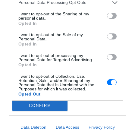
έκαναν «κλαμπ» βανάκι transfer
Personal Data Processing Opt Outs
‑ Αντιδράσεις για το ξέφρενο
πάρτι
I want to opt-out of the Sharing of my
personal data.
ΣΉΜΕΡΑ
Opted In
Χοροί, φωνές, φωτογραφίες: Λες και
ήταν σε κλαμπ
I want to opt-out of the Sale of my
Personal Data.
«Δεν δεχόμαστε τελεσίγραφα»:
Opted In
Η απάντηση της Ιταλίας στην
I want to opt-out of processing my
Ισπανία
Personal Data for Targeted Advertising.
ΣΉΜΕΡΑ
Opted In
Αμετάπειστη παραμένει η ιταλική
I want to opt-out of Collection, Use,
κυβέρνηση
Retention, Sale, and/or Sharing of my
Personal Data that Is Unrelated with the
Purposes for which it was collected.
Opted Out
CONFIRM
Data Deletion
Data Access
Privacy Policy