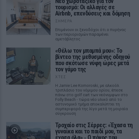
Νέο χωροταξικό για τον
τουρισμό: Οι αλλαγές σε
Airbnb, επενδύσεις και δόμηση
ΣΉΜΕΡΑ
Επιμένουν οι ξενοδόχοι ότι ο πυρήνας
των περιορισμών παραμένει
αμετάβλητος
«Θέλω τον μπαμπά μου»: Το
βίντεο της μεθυσμένης οδηγού
που σκότωσε νύφη ώρες μετά
τον γάμο της
ΧΤΕΣ
Η Jamie Lee Komoroski, με αλκοόλ
τριπλάσιο του νόμιμου ορίου, έπεσε
πάνω στο golf cart των νεόνυμφων στο
Folly Beach - τώρα νέο υλικό από το
αστυνομικό τμήμα αποκαλύπτει τη
συμπεριφορά της λίγο μετά τη μοιραία
σύγκρουση
Τροχαίο στις Σέρρες: «Έχασα τη
γυναίκα και το παιδί μου, τα
έχασα όλα» ‑ Ο πόνος του