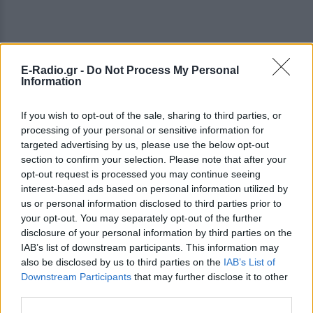
E-Radio.gr -
Do Not Process My Personal
Information
ΔΕΙΤΕ ΕΠΙΣΗΣ
If you wish to opt-out of the sale, sharing to third parties, or
processing of your personal or sensitive information for
ΣΤΗΝ ΙΔΙΑ ΚΑΤΗΓΟΡΙΑ
targeted advertising by us, please use the below opt-out
section to confirm your selection. Please note that after your
Πάνω από 45.000 διελεύσεις
opt-out request is processed you may continue seeing
ημερησίως στους Ευζώνους:
interest-based ads based on personal information utilized by
Μαζική άφιξη τουριστών από
us or personal information disclosed to third parties prior to
τα Βαλκάνια
your opt-out. You may separately opt-out of the further
disclosure of your personal information by third parties on the
ΣΉΜΕΡΑ
IAB’s list of downstream participants. This information may
Προσωρινή αναστολή των βιομετρικών
also be disclosed by us to third parties on the
IAB’s List of
ελέγχων για να επισπευστεί η διέλευση
των ταξιδιωτών
Downstream Participants
that may further disclose it to other
third parties.
Μύκονος: Ιταλοί τουρίστες