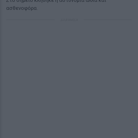
Στο σημείο κλήθηκε η αστυνομία αλλά και
ασθενοφόρα.
ΔΙΑΦΗΜΙΣΗ