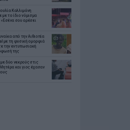
Ιουλία Καλλιμάνη
 με το ίδιο νόμισμα
 «Εσένα σου αρέσει
υναίκα από την Αιθιοπία
ral με τη φυσική ομορφιά
ίτε την εντυπωσιακή
ρφωσή της
 με δύο νεκρούς στις
 Μητέρα και γιος έχασαν
τους