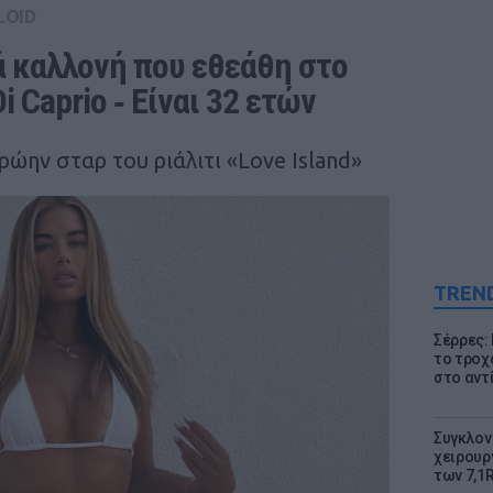
LOID
ά καλλονή που εθεάθη στο 
i Caprio ‑ Είναι 32 ετών
ώην σταρ του ριάλιτι «Love Island»
TREN
Σέρρες:
το τροχ
στο αντ
Συγκλον
χειρουρ
των 7,1