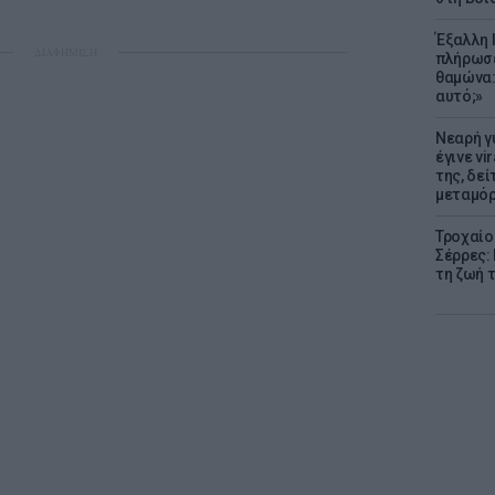
Έξαλλη 
ΔΙΑΦΗΜΙΣΗ
πλήρωσε
θαμώνα:
αυτό;»
Νεαρή γ
έγινε vi
της, δε
μεταμό
Τροχαίο
Σέρρες:
τη ζωή 