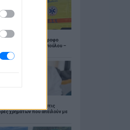
Σ
γυναίκας από τον 5ο όροφο
τοικίας στη Μιχαλακοπούλου –
θηκε αναίσθητη
Σ
 παροχές: Οι παγίδες στις
ρές χρημάτων που απειλούν με