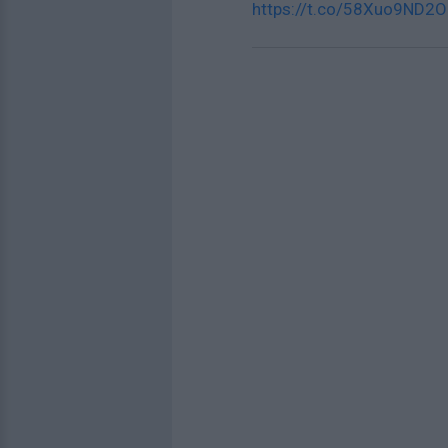
https://t.co/58Xuo9ND2O