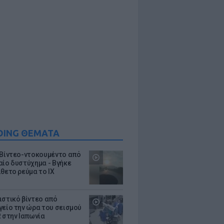
DING ΘΕΜΑΤΑ
 Βίντεο-ντοκουμέντο από
αίο δυστύχημα - Βγήκε
ίθετο ρεύμα το ΙΧ
ιστικό βίντεο από
γείο την ώρα του σεισμού
R στην Ιαπωνία