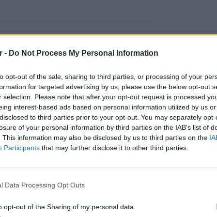
DailyMailCeleb)
August 13, 2023
r -
Do Not Process My Personal Information
του ριάλιτι «Love Island». Δεν είναι γνωστή η
η, με καταγωγή από την Ίμπιζα με τον
to opt-out of the sale, sharing to third parties, or processing of your per
formation for targeted advertising by us, please use the below opt-out s
r selection. Please note that after your opt-out request is processed y
 έκαναν λόγο για ένα νέο ειδύλλιο, σύμφωνα
eing interest-based ads based on personal information utilized by us or
ι σε σχέση με έναν επιχειρηματία και καλό
disclosed to third parties prior to your opt-out. You may separately opt-
losure of your personal information by third parties on the IAB’s list of
ομμυριούχο, Ρίτσι Ακίβα.
. This information may also be disclosed by us to third parties on the
IA
Participants
that may further disclose it to other third parties.
ηριστεί ως ο «Βασιλιάς των νυχτερινών
γή από το περιβάλλον της είχε πει:
ΕΙΔΗΣΕΙ
«Δεν το
 ειδύλλιο με τον Ρίτσι. Έχουν έρθει κοντά
Αμερικ
l Data Processing Opt Outs
στη Λέ
o opt-out of the Sharing of my personal data.
ΔΙΑΦΗΜΙΣΗ