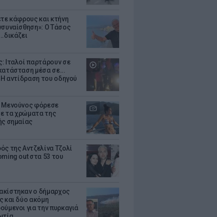
ετε κάφρους και κτήνη
νσυναίσθηση»: Ο Τάσος
..δικάζει
: Ιταλοί παρτάρουν σε
κατάσταση μέσα σε...
- Η αντίδραση του οδηγού
 Μενούνος φόρεσε
 με τα χρώματα της
ής σημαίας
ός της Αντζελίνα Τζολί
oming out στα 53 του
κίστηκαν ο δήμαρχος
ς και δύο ακόμη
ούμενοι για την πυρκαγιά
ωτία