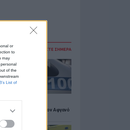
sonal or
ΔΙΑΒΑΣΤΕ ΣΗΜΕΡΑ
ection to
ou may
 personal
out of the
 downstream
B’s List of
Σ
 πιστεύουμε», λένε οι
ανοί που υιοθέτησαν τον Αφγανό
σβο