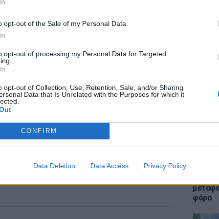
In
o opt-out of the Sale of my Personal Data.
In
to opt-out of processing my Personal Data for Targeted
ΕΙΔΗΣΕΙ
ing.
Πτώση 
In
πολυκα
Ανασύρ
o opt-out of Collection, Use, Retention, Sale, and/or Sharing
ersonal Data that Is Unrelated with the Purposes for which it
lected.
Out
CONFIRM
Data Deletion
Data Access
Privacy Policy
ΕΙΔΗΣΕΙ
Γονικές
μεταφο
φόρο