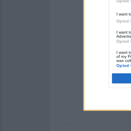
Opted 
I want t
Opted 
I want 
Advertis
Opted 
I want t
of my P
was col
Opted 