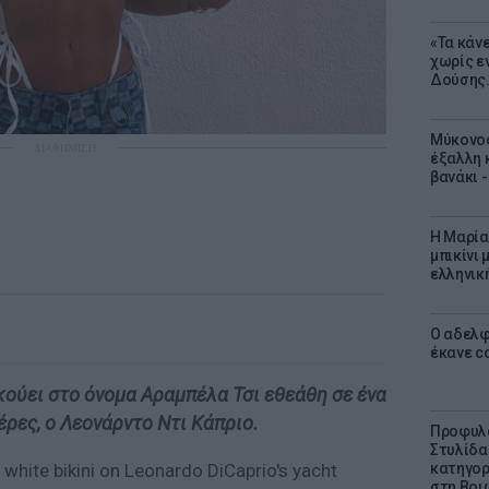
«Τα κάν
χωρίς ε
Δούσης.
Μύκονος
ΔΙΑΦΗΜΙΣΗ
έξαλλη 
βανάκι 
Η Μαρία
μπικίνι
ελληνικ
Ο αδελφ
έκανε c
κούει στο όνομα Αραμπέλα Τσι εθεάθη σε ένα
έρες, ο Λεονάρντο Ντι Κάπριο.
Προφυλα
Στυλίδα
κατηγορ
y white bikini on Leonardo DiCaprio's yacht
στη Βοι