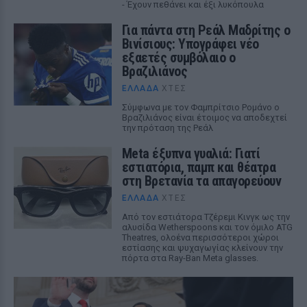
- Έχουν πεθάνει και έξι λυκόπουλα
Για πάντα στη Ρεάλ Μαδρίτης ο
Βινίσιους: Υπογράφει νέο
εξαετές συμβόλαιο ο
Βραζιλιάνος
ΕΛΛΆΔΑ
ΧΤΕΣ
Σύμφωνα με τον Φαμπρίτσιο Ρομάνο ο
Βραζιλιάνος είναι έτοιμος να αποδεχτεί
την πρόταση της Ρεάλ
Meta έξυπνα γυαλιά: Γιατί
εστιατόρια, παμπ και θέατρα
στη Βρετανία τα απαγορεύουν
ΕΛΛΆΔΑ
ΧΤΕΣ
Από τον εστιάτορα Τζέρεμι Κινγκ ως την
αλυσίδα Wetherspoons και τον όμιλο ATG
Theatres, ολοένα περισσότεροι χώροι
εστίασης και ψυχαγωγίας κλείνουν την
πόρτα στα Ray-Ban Meta glasses.