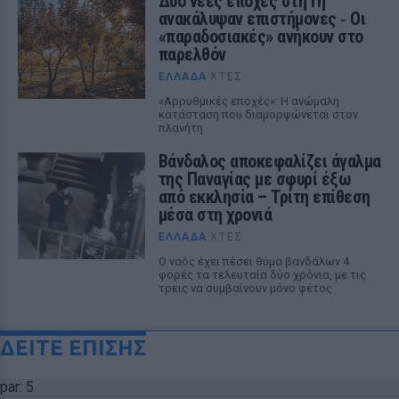
Δύο νέες εποχές στη Γη
ανακάλυψαν επιστήμονες ‑ Oι
«παραδοσιακές» ανήκουν στο
παρελθόν
ΕΛΛΆΔΑ
ΧΤΕΣ
«Αρρυθμικές εποχές»: Η ανώμαλη
κατάσταση που διαμορφώνεται στον
πλανήτη
Βάνδαλος αποκεφαλίζει άγαλμα
της Παναγίας με σφυρί έξω
από εκκλησία – Τρίτη επίθεση
μέσα στη χρονιά
ΕΛΛΆΔΑ
ΧΤΕΣ
Ο ναός έχει πέσει θύμα βανδάλων 4
φορές τα τελευταία δύο χρόνια, με τις
τρεις να συμβαίνουν μόνο φέτος
ΔΕΙΤΕ ΕΠΙΣΗΣ
par: 5