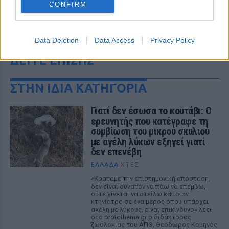
CONFIRM
Data Deletion
Data Access
Privacy Policy
ΔΕΙΤΕ ΕΠΙΣΗΣ
ΣΤΗΝ ΙΔΙΑ ΚΑΤΗΓΟΡΙΑ
Γιατί δεν έσωσα το κουτάβι: Ο
ερευνητής που κατέγραφε τη
συμβίωση του μικρού σκυλιού
με αγέλη λύκων εξηγεί γιατί
δεν επενέβη
ΕΛΛΆΔΑ
ΧΤΕΣ
«Κρατάμε την επιστημονική απόσταση,
δεν είναι δυνατόν να πάω να επέμβω,
ούτε γίνεται να στείλω κάποιον
κτηνίατρο σε ένα μέρος όπου υπάρχει
αγέλη με λύκους, είναι επικίνδυνο» λέει
στο protothema.gr ο διδάκτορας
ζωολογίας του ΑΠΘ, Θεόδωρος Κομηνός