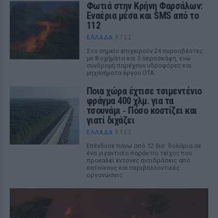
Φωτιά στην Κρήνη Φαρσάλων:
Εναέρια μέσα και SMS από το
112
ΕΛΛΆΔΑ
ΧΤΕΣ
Στο σημείο επιχειρούν 24 πυροσβέστες
με 8 οχήματα και 3 αεροσκάφη, ενώ
συνδρομή παρέχουν υδροφόρες και
μηχανήματα έργου ΟΤΑ.
Ποια χώρα έχτισε τσιμεντένιο
φράγμα 400 χλμ. για τα
τσουνάμι ‑ Πόσο κοστίζει και
γιατί διχάζει
ΕΛΛΆΔΑ
ΧΤΕΣ
Επένδυσε πάνω από 12 δισ. δολάρια σε
ένα γιγαντιαίο παράκτιο τείχος που
προκαλεί έντονες αντιδράσεις από
κατοίκους και περιβαλλοντικές
οργανώσεις