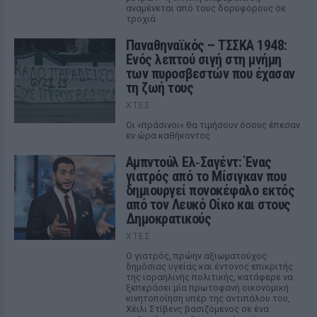
αναμένεται από τους δορυφόρους σε
τροχιά
Παναθηναϊκός – ΤΣΣΚΑ 1948:
Ενός λεπτού σιγή στη μνήμη
των πυροσβεστών που έχασαν
τη ζωή τους
ΧΤΕΣ
Οι «πράσινοι« θα τιμήσουν όσους έπεσαν
εν ώρα καθήκοντος
Αμπντούλ Ελ‑Σαγέντ: Ένας
γιατρός από το Μίσιγκαν που
δημιουργεί πονοκέφαλο εκτός
από τον Λευκό Οίκο και στους
Δημοκρατικούς
ΧΤΕΣ
Ο γιατρός, πρώην αξιωματούχος
δημόσιας υγείας και έντονος επικριτής
της ισραηλινής πολιτικής, κατάφερε να
ξεπεράσει μία πρωτοφανή οικονομική
κινητοποίηση υπέρ της αντιπάλου του,
Χέιλι Στίβενς βασιζόμενος σε ένα