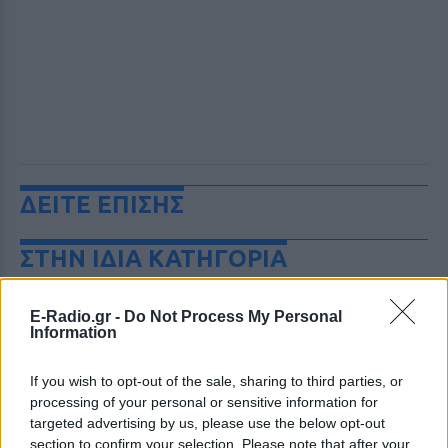
ΔΕΙΤΕ ΕΠΙΣΗΣ
ΣΤΗΝ ΙΔΙΑ ΚΑΤΗΓΟΡΙΑ
Μυστράς: «Δεν ήταν οικονομικό
E-Radio.gr -
Do Not Process My Personal
το κίνητρο» υποστηρίζει ο
Information
συνήγορος του 55χρονου που
είχε τη σορό του πατέρα του σε
καταψύκτη
If you wish to opt-out of the sale, sharing to third parties, or
processing of your personal or sensitive information for
ΠΡΙΝ 10 ΏΡΕΣ
targeted advertising by us, please use the below opt-out
Ο ίδιος δήλωσε ότι ο πελάτης του είχε
section to confirm your selection. Please note that after your