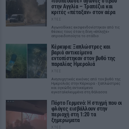
«ισοπέδωσε» αγώνες στίβου
στην Αγγλία – Τραπέζια και
κριτές «πέταξαν» στον αέρα
ΧΤΕΣ
Αγωνοδίκες εκσφενδονίστηκαν από τις
θέσεις τους όταν η δίνη «έπληξε»
απροειδοποίητα το στάδιο
Κέρκυρα: Ξαπλώστρες και
βαριά αντικείμενα
εντοπίστηκαν στον βυθό της
παραλίας Ημερολιά
ΧΤΕΣ
Ανησυχητικές εικόνες από τον βυθό της
Ημερολιάς στην Κέρκυρα - ξαπλώστρες
και ογκώδη αντικείμενα
εγκαταλελειμμένα στη θάλασσα
Πόρτο Γερμενό: Η στιγμή που οι
φλόγες εισβάλλουν στην
περιοχή στη 1:20 τα
ξημερώματα
ΧΤΕΣ