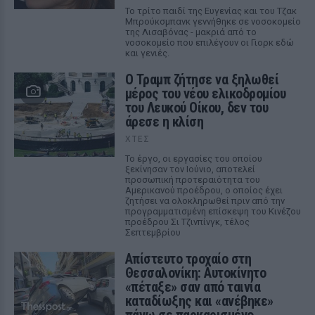
Το τρίτο παιδί της Ευγενίας και του Τζακ
Μπρούκσμπανκ γεννήθηκε σε νοσοκομείο
της Λισαβόνας - μακριά από το
νοσοκομείο που επιλέγουν οι Γιορκ εδώ
και γενιές.
Ο Τραμπ ζήτησε να ξηλωθεί
μέρος του νέου ελικοδρομίου
του Λευκού Οίκου, δεν του
άρεσε η κλίση
ΧΤΕΣ
Το έργο, οι εργασίες του οποίου
ξεκίνησαν τον Ιούνιο, αποτελεί
προσωπική προτεραιότητα του
Αμερικανού προέδρου, ο οποίος έχει
ζητήσει να ολοκληρωθεί πριν από την
προγραμματισμένη επίσκεψη του Κινέζου
προέδρου Σι Τζινπίνγκ, τέλος
Σεπτεμβρίου
Απίστευτο τροχαίο στη
Θεσσαλονίκη: Αυτοκίνητο
«πέταξε» σαν από ταινία
καταδίωξης και «ανέβηκε»