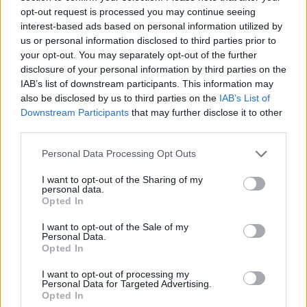
μια εξαιρετικά έντονη συναισθηματική
opt-out request is processed you may continue seeing
εξάρτηση από τους γονείς του
interest-based ads based on personal information utilized by
Βόλος: 26χρονος απείλησε να
us or personal information disclosed to third parties prior to
σφάξει τη μητέρα του και
your opt-out. You may separately opt-out of the further
χτύπησε τον αδελφό του για το
disclosure of your personal information by third parties on the
πρωινό
IAB’s list of downstream participants. This information may
ΠΡΙΝ 10 ΏΡΕΣ
also be disclosed by us to third parties on the
IAB’s List of
Downstream Participants
that may further disclose it to other
Τα προβλήματα ξεκίνησαν μετά την
επιστροφή του από τον στρατό
third parties.
Βίντεο: Υποψήφιος
Personal Data Processing Opt Outs
Δημοκρατικών στη Χαβάη
βρίζει γυναίκες σε παραλία και
I want to opt-out of the Sharing of my
personal data.
τρώει ξύλο
Opted In
ΠΡΙΝ 10 ΏΡΕΣ
I want to opt-out of the Sale of my
Οι Αρχές συνέλαβαν τον Κίριλ Μπάσιν,
Personal Data.
υποψήφιο των Δημοκρατικών για το
Opted In
Κογκρέσο στη Χαβάη, μετά από
επεισόδιο σε κατάμεστη παραλία όπου
φέρεται να απείλησε λουόμενους και να
I want to opt-out of processing my
εμπλάκηκε σε βίαιη συμπλοκή
Personal Data for Targeted Advertising.
Opted In