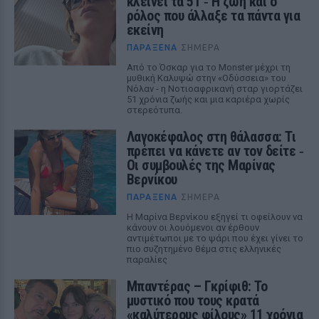
κλείνει τα 51 ‑ H ζωή και ο
ρόλος που άλλαξε τα πάντα για
εκείνη
ΠΑΡΆΞΕΝΑ
ΣΉΜΕΡΑ
Από το Όσκαρ για το Monster μέχρι τη
μυθική Καλυψώ στην «Οδύσσεια» του
Νόλαν - η Νοτιοαφρικανή σταρ γιορτάζει
51 χρόνια ζωής και μια καριέρα χωρίς
στερεότυπα.
Λαγοκέφαλος στη θάλασσα: Τι
πρέπει να κάνετε αν τον δείτε ‑
Οι συμβουλές της Μαρίνας
Βερνίκου
ΠΑΡΆΞΕΝΑ
ΣΉΜΕΡΑ
Η Μαρίνα Βερνίκου εξηγεί τι οφείλουν να
κάνουν οι λουόμενοι αν έρθουν
αντιμέτωποι με το ψάρι που έχει γίνει το
πιο συζητημένο θέμα στις ελληνικές
παραλίες
Μπαντέρας – Γκρίφιθ: Το
μυστικό που τους κρατά
«καλύτερους φίλους» 11 χρόνια