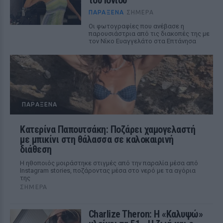
ΠΑΡΆΞΕΝΑ
ΣΉΜΕΡΑ
Οι φωτογραφίες που ανέβασε η
παρουσιάστρια από τις διακοπές της με
τον Νίκο Ευαγγελάτο στα Επτάνησα
ΠΑΡΆΞΕΝΑ
Κατερίνα Παπουτσάκη: Ποζάρει χαμογελαστή
με μπικίνι στη θάλασσα σε καλοκαιρινή
διάθεση
Η ηθοποιός μοιράστηκε στιγμές από την παραλία μέσα από
Instagram stories, ποζάροντας μέσα στο νερό με τα αγόρια
της
ΣΉΜΕΡΑ
Charlize Theron: Η «Καλυψώ»