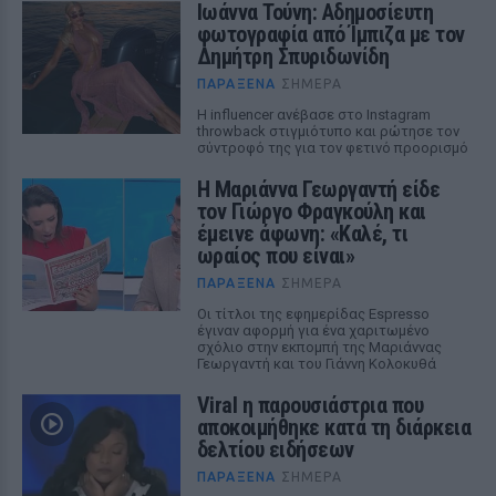
Ιωάννα Τούνη: Αδημοσίευτη
φωτογραφία από Ίμπιζα με τον
Δημήτρη Σπυριδωνίδη
ΠΑΡΆΞΕΝΑ
ΣΉΜΕΡΑ
Η influencer ανέβασε στο Instagram
throwback στιγμιότυπο και ρώτησε τον
σύντροφό της για τον φετινό προορισμό
Η Μαριάννα Γεωργαντή είδε
τον Γιώργο Φραγκούλη και
έμεινε άφωνη: «Καλέ, τι
ωραίος που είναι»
ΠΑΡΆΞΕΝΑ
ΣΉΜΕΡΑ
Οι τίτλοι της εφημερίδας Espresso
έγιναν αφορμή για ένα χαριτωμένο
σχόλιο στην εκπομπή της Μαριάννας
Γεωργαντή και του Γιάννη Κολοκυθά
Viral η παρουσιάστρια που
αποκοιμήθηκε κατά τη διάρκεια
δελτίου ειδήσεων
ΠΑΡΆΞΕΝΑ
ΣΉΜΕΡΑ