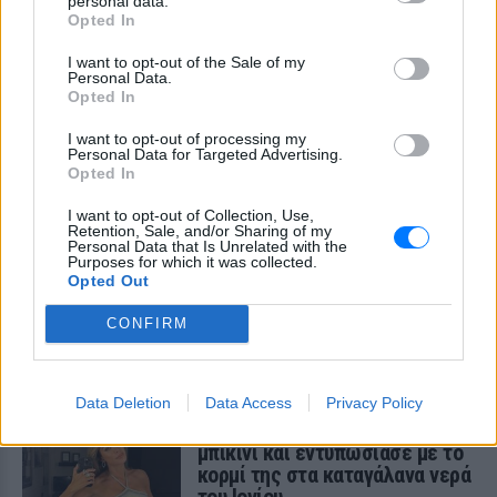
καμία πληροφορία πριν
personal data.
Opted In
εκτοξεύσετε τη βλακεία σας»
ΠΑΡΆΞΕΝΑ
ΣΉΜΕΡΑ
I want to opt-out of the Sale of my
Personal Data.
Η παραγωγός ραδιοφώνου ανάρτησε
Opted In
story στο Instagram για να διαψεύσει όσα
κυκλοφορούν για την ερωτική της ζωή
I want to opt-out of processing my
Personal Data for Targeted Advertising.
Το μαροκινό χωριό που έγινε
Opted In
Τροία για τον Nolan, Yunkai για
το Game of Thrones και
I want to opt-out of Collection, Use,
σκηνικό για το βίντεο κλιπ ...
Retention, Sale, and/or Sharing of my
της Βανδή
Personal Data that Is Unrelated with the
Purposes for which it was collected.
ΠΑΡΆΞΕΝΑ
ΣΉΜΕΡΑ
Opted Out
Από το «Lawrence of Arabia» και το Game
of Thrones μέχρι την «Οδύσσεια» του
CONFIRM
Christopher Nolan, το οχυρωμένο χωριό
Αΐτ Μπεν Χαντού έχει φιλοξενήσει πάνω
από έξι δεκαετίες κινηματογραφικής
ιστορίας
Data Deletion
Data Access
Privacy Policy
Η Τατιάνα Στεφανίδου φόρεσε
μπικίνι και εντυπωσίασε με το
κορμί της στα καταγάλανα νερά
του Ιονίου