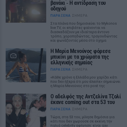
βανάκι ‑ Η αντίδραση του
οδηγού
ΠΑΡΆΞΕΝΑ
ΣΉΜΕΡΑ
Στα πλάνα που δημοσιεύει το Mykonos
live TV, οι επιβάτες φαίνονται να
διασκεδάζουν με ιδιαίτερα έντονο
τρόπο, χοροπηδώντας, τραγουδώντας
και φωνάζοντας μέσα στο όχημα
Η Μαρία Μενούνος φόρεσε
μπικίνι με τα χρώματα της
ελληνικής σημαίας
ΠΑΡΆΞΕΝΑ
ΣΉΜΕΡΑ
«Κάθε χρόνο η Ελλάδα μου χαρίζει κάτι
που δεν ήξερα ότι μου έλειπε» σημειώνει
η Μαρία Μενούνος στο post της
Ο αδελφός της Αντζελίνα Τζολί
έκανε coming out στα 53 του
ΠΑΡΆΞΕΝΑ
ΣΉΜΕΡΑ
Τώρα, στα 53 του, μίλησε δημόσια για
κάτι που δεν χωρούσε σε εκείνη την
παλιά celebrity αφήγηση: είναι gay