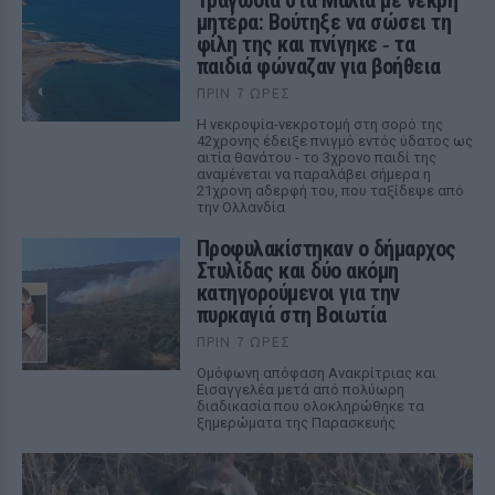
Τραγωδία στα Μάλια με νεκρή
μητέρα: Βούτηξε να σώσει τη
φίλη της και πνίγηκε ‑ τα
παιδιά φώναζαν για βοήθεια
ΠΡΙΝ 7 ΏΡΕΣ
Η νεκροψία-νεκροτομή στη σορό της
42χρονης έδειξε πνιγμό εντός ύδατος ως
αιτία θανάτου - το 3χρονο παιδί της
αναμένεται να παραλάβει σήμερα η
21χρονη αδερφή του, που ταξίδεψε από
την Ολλανδία
Προφυλακίστηκαν ο δήμαρχος
Στυλίδας και δύο ακόμη
κατηγορούμενοι για την
πυρκαγιά στη Βοιωτία
ΠΡΙΝ 7 ΏΡΕΣ
Ομόφωνη απόφαση Ανακρίτριας και
Εισαγγελέα μετά από πολύωρη
διαδικασία που ολοκληρώθηκε τα
ξημερώματα της Παρασκευής