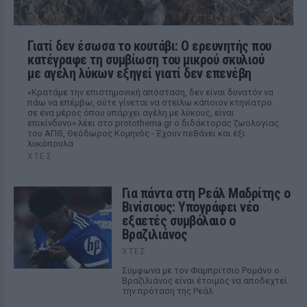
Γιατί δεν έσωσα το κουτάβι: Ο ερευνητής που
κατέγραφε τη συμβίωση του μικρού σκυλιού
με αγέλη λύκων εξηγεί γιατί δεν επενέβη
«Κρατάμε την επιστημονική απόσταση, δεν είναι δυνατόν να
πάω να επέμβω, ούτε γίνεται να στείλω κάποιον κτηνίατρο
σε ένα μέρος όπου υπάρχει αγέλη με λύκους, είναι
επικίνδυνο» λέει στο protothema.gr ο διδάκτορας ζωολογίας
του ΑΠΘ, Θεόδωρος Κομηνός - Έχουν πεθάνει και έξι
λυκόπουλα
ΧΤΕΣ
Για πάντα στη Ρεάλ Μαδρίτης ο
Βινίσιους: Υπογράφει νέο
εξαετές συμβόλαιο ο
Βραζιλιάνος
ΧΤΕΣ
Σύμφωνα με τον Φαμπρίτσιο Ρομάνο ο
Βραζιλιάνος είναι έτοιμος να αποδεχτεί
την πρόταση της Ρεάλ