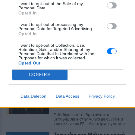
I want to opt-out of the Sale of my
Personal Data.
Opted In
I want to opt-out of processing my
Personal Data for Targeted Advertising.
Opted In
I want to opt-out of Collection, Use,
Retention, Sale, and/or Sharing of my
ΔΕΙΤΕ ΕΠΙΣΗΣ
Personal Data that Is Unrelated with the
Purposes for which it was collected.
Opted Out
ΣΤΗΝ ΙΔΙΑ ΚΑΤΗΓΟΡΙΑ
CONFIRM
Στον εισαγγελέα σήμερα η
46χρονη για την επίθεση στη
Marfin ‑ η νύχτα της στα
Data Deletion
Data Access
Privacy Policy
κρατητήρια της ΓΑΔΑ
ΠΡΙΝ 7 ΏΡΕΣ
Εκδόθηκε από τη Βρετανία και
μεταφέρθηκε στην Αθήνα με συνοδεία
του ελληνικού FBI - Δείτε φωτογραφίες