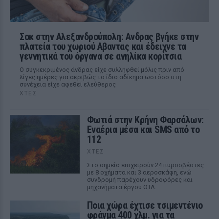
Σοκ στην Αλεξανδρούπολη: Ανδρας βγήκε στην
πλατεία του χωριού Αβαντας και έδειχνε τα
γεννητικά του όργανα σε ανηλίκα κορίτσια
Ο συγκεκριμένος άνδρας είχε συλληφθεί μόλις πριν από
λίγες ημέρες για ακριβώς το ίδιο αδίκημα ωστόσο στη
συνέχεια είχε αφεθεί ελεύθερος
ΧΤΕΣ
Φωτιά στην Κρήνη Φαρσάλων:
Εναέρια μέσα και SMS από το
112
ΧΤΕΣ
Στο σημείο επιχειρούν 24 πυροσβέστες
με 8 οχήματα και 3 αεροσκάφη, ενώ
συνδρομή παρέχουν υδροφόρες και
μηχανήματα έργου ΟΤΑ.
Ποια χώρα έχτισε τσιμεντένιο
φράγμα 400 χλμ. για τα