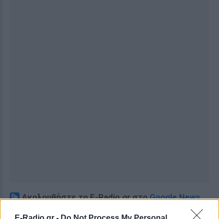
Ακολουθήστε το E-Radio.gr στο
Google News
και μάθετε πρώτοι
τα πιο hot νέα
.
E-Radio.gr -
Do Not Process My Personal