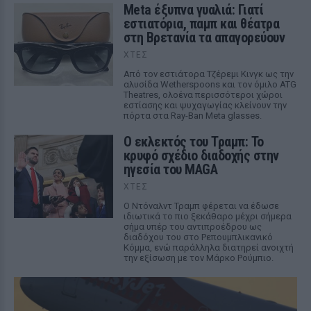
Meta έξυπνα γυαλιά: Γιατί
εστιατόρια, παμπ και θέατρα
στη Βρετανία τα απαγορεύουν
ΧΤΕΣ
Από τον εστιάτορα Τζέρεμι Κινγκ ως την
αλυσίδα Wetherspoons και τον όμιλο ATG
Theatres, ολοένα περισσότεροι χώροι
εστίασης και ψυχαγωγίας κλείνουν την
πόρτα στα Ray-Ban Meta glasses.
Ο εκλεκτός του Τραμπ: Το
κρυφό σχέδιο διαδοχής στην
ηγεσία του MAGA
ΧΤΕΣ
Ο Ντόναλντ Τραμπ φέρεται να έδωσε
ιδιωτικά το πιο ξεκάθαρο μέχρι σήμερα
σήμα υπέρ του αντιπροέδρου ως
διαδόχου του στο Ρεπουμπλικανικό
Κόμμα, ενώ παράλληλα διατηρεί ανοιχτή
την εξίσωση με τον Μάρκο Ρούμπιο.