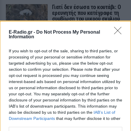
Γιατί δεν έσωσα το κουτάβι: Ο
ερευνητής που κατέγραφε τη
συμβίωση του μικρού σκυλιού
με αγέλη λύκων εξηγεί γιατί
δεν επενέβη
E-Radio.gr -
Do Not Process My Personal
Information
ΣΉΜΕΡΑ
«Κρατάμε την επιστημονική απόσταση,
δεν είναι δυνατόν να πάω να επέμβω,
If you wish to opt-out of the sale, sharing to third parties, or
ούτε γίνεται να στείλω κάποιον
processing of your personal or sensitive information for
κτηνίατρο σε ένα μέρος όπου υπάρχει
targeted advertising by us, please use the below opt-out
αγέλη με λύκους, είναι επικίνδυνο» λέει
στο protothema.gr ο διδάκτορας
section to confirm your selection. Please note that after your
ζωολογίας του ΑΠΘ, Θεόδωρος Κομηνός
opt-out request is processed you may continue seeing
- Έχουν πεθάνει και έξι λυκόπουλα
interest-based ads based on personal information utilized by
Για πάντα στη Ρεάλ Μαδρίτης ο
us or personal information disclosed to third parties prior to
Βινίσιους: Υπογράφει νέο
your opt-out. You may separately opt-out of the further
εξαετές συμβόλαιο ο
disclosure of your personal information by third parties on the
Βραζιλιάνος
IAB’s list of downstream participants. This information may
also be disclosed by us to third parties on the
IAB’s List of
ΣΉΜΕΡΑ
Downstream Participants
that may further disclose it to other
Σύμφωνα με τον Φαμπρίτσιο Ρομάνο ο
third parties.
Βραζιλιάνος είναι έτοιμος να αποδεχτεί
την πρόταση της Ρεάλ