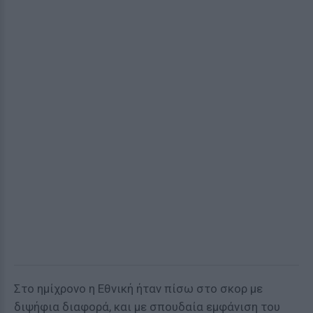
Στο ημίχρονο η Εθνική ήταν πίσω στο σκορ με
διψήφια διαφορά, και με σπουδαία εμφάνιση του