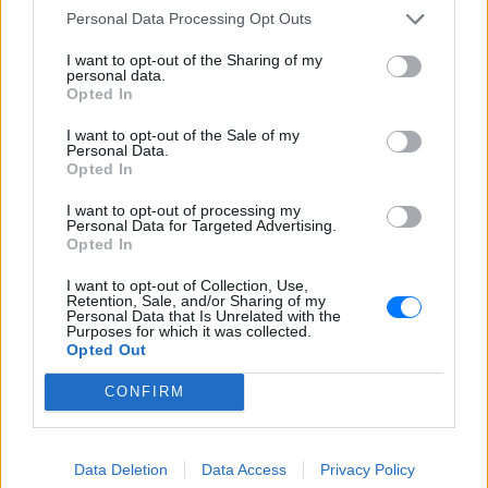
Personal Data Processing Opt Outs
Meta έξυπνα γυαλιά: Γιατί
εστιατόρια, παμπ και θέατρα
I want to opt-out of the Sharing of my
στη Βρετανία τα απαγορεύουν
personal data.
Opted In
ΣΉΜΕΡΑ
I want to opt-out of the Sale of my
Από τον εστιάτορα Τζέρεμι Κινγκ ως την
Personal Data.
αλυσίδα Wetherspoons και τον όμιλο ATG
Theatres, ολοένα περισσότεροι χώροι
Opted In
εστίασης και ψυχαγωγίας κλείνουν την
πόρτα στα Ray-Ban Meta glasses.
I want to opt-out of processing my
Personal Data for Targeted Advertising.
Opted In
I want to opt-out of Collection, Use,
Retention, Sale, and/or Sharing of my
Personal Data that Is Unrelated with the
Purposes for which it was collected.
Opted Out
CONFIRM
Ο εκλεκτός του Τραμπ: Το κρυφό σχέδιο
διαδοχής στην ηγεσία του MAGA
Ο Ντόναλντ Τραμπ φέρεται να έδωσε ιδιωτικά το πιο
ξεκάθαρο μέχρι σήμερα σήμα υπέρ του αντιπροέδρου ως
Data Deletion
Data Access
Privacy Policy
διαδόχου του στο Ρεπουμπλικανικό Κόμμα, ενώ παράλληλα