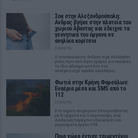
Σοκ στην Αλεξανδρούπολη:
Ανδρας βγήκε στην πλατεία του
χωριού Αβαντας και έδειχνε τα
γεννητικά του όργανα σε
ανηλίκα κορίτσια
ΣΉΜΕΡΑ
Ο συγκεκριμένος άνδρας είχε συλληφθεί
μόλις πριν από λίγες ημέρες για ακριβώς
το ίδιο αδίκημα ωστόσο στη
συνέχεια είχε αφεθεί ελεύθερος
Φωτιά στην Κρήνη Φαρσάλων:
Εναέρια μέσα και SMS από το
112
ΣΉΜΕΡΑ
Στο σημείο επιχειρούν 24 πυροσβέστες
με 8 οχήματα και 3 αεροσκάφη, ενώ
συνδρομή παρέχουν υδροφόρες και
μηχανήματα έργου ΟΤΑ.
Ποια χώρα έχτισε τσιμεντένιο