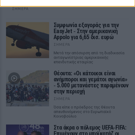
διατηρεί ανοιχτή την εξίσωση με τον Μάρκο Ρούμπιο.
ΣΉΜΕΡΑ
Συμφωνία εξαγοράς για την
EasyJet ‑ Στην αμερικανική
Appolo για 6,65 δισ. ευρώ
ΣΉΜΕΡΑ
Μετά την απόσυρση από τη διαδικασία
ανταγωνίστριας αμερικανικής
επενδυτικής εταιρίας
Θέουτα: «Οι κάτοικοι είναι
ανήμποροι και γεμάτοι αγωνία»
‑ 5.000 μετανάστες παραμένουν
στην περιοχή
ΣΉΜΕΡΑ
Όσα είπε ο πρόεδρος της Θέουτα
απευθυνόμενος στο Ευρωπαϊκό
Κοινοβούλιο
Στα άκρα ο πόλεμος UEFA‑FIFA:
Επιμένουν στο μποϊκοτάζ οι