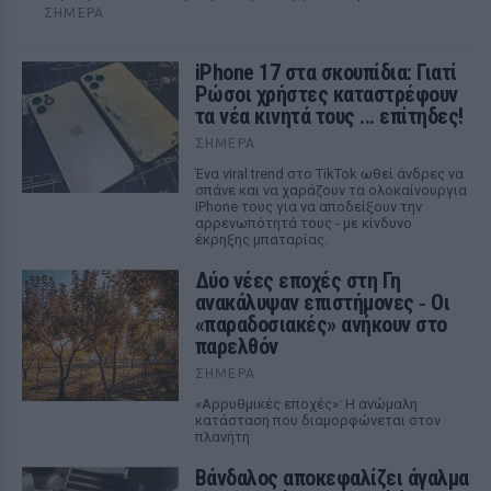
ΣΉΜΕΡΑ
iPhone 17 στα σκουπίδια: Γιατί
Ρώσοι χρήστες καταστρέφουν
τα νέα κινητά τους ... επίτηδες!
ΣΉΜΕΡΑ
Ένα viral trend στο TikTok ωθεί άνδρες να
σπάνε και να χαράζουν τα ολοκαίνουργια
iPhone τους για να αποδείξουν την
αρρενωπότητά τους - με κίνδυνο
έκρηξης μπαταρίας.
Δύο νέες εποχές στη Γη
ανακάλυψαν επιστήμονες ‑ Oι
«παραδοσιακές» ανήκουν στο
παρελθόν
ΣΉΜΕΡΑ
«Αρρυθμικές εποχές»: Η ανώμαλη
κατάσταση που διαμορφώνεται στον
πλανήτη
Βάνδαλος αποκεφαλίζει άγαλμα