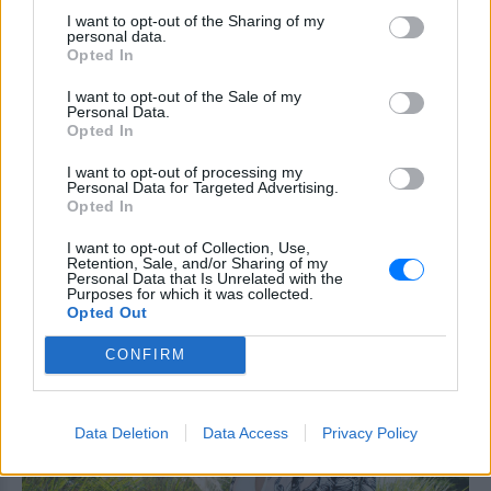
ΣΉΜΕΡΑ
I want to opt-out of the Sharing of my
personal data.
Opted In
Πώς να αποφύγεις το σύγκαμα
I want to opt-out of the Sale of my
ανάμεσα στους μηρούς
Personal Data.
Opted In
ΣΉΜΕΡΑ
Έχει συμβεί σε όλες
I want to opt-out of processing my
Personal Data for Targeted Advertising.
Opted In
Ποιος εφηύρε πραγματικά το
I want to opt-out of Collection, Use,
χωνάκι του παγωτού;
Retention, Sale, and/or Sharing of my
Personal Data that Is Unrelated with the
ΣΉΜΕΡΑ
Purposes for which it was collected.
Opted Out
Έξι άνθρωποι ισχυρίστηκαν ότι εφηύραν
το χωνάκι την ίδια ημέρα
CONFIRM
Data Deletion
Data Access
Privacy Policy