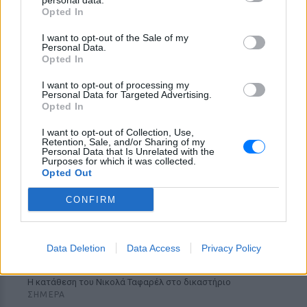
personal data.
Opted In
«Δεν δεχόμαστε τελεσίγραφα»:
Η απάντηση της Ιταλίας στην
I want to opt-out of the Sale of my
Ισπανία
Personal Data.
Opted In
ΣΉΜΕΡΑ
Αμετάπειστη παραμένει η ιταλική
I want to opt-out of processing my
κυβέρνηση
Personal Data for Targeted Advertising.
Opted In
I want to opt-out of Collection, Use,
Retention, Sale, and/or Sharing of my
Personal Data that Is Unrelated with the
Purposes for which it was collected.
Opted Out
CONFIRM
Μαραντόνα: «Ήταν πρησμένος, δεν σηκωνόταν
από το κρεβάτι και είχε παραιτηθεί» – Τι
Data Deletion
Data Access
Privacy Policy
αποκάλυψε ο μασέρ του στη δίκη
Η κατάθεση του Νικολά Ταφαρέλ στο δικαστήριο
ΣΉΜΕΡΑ