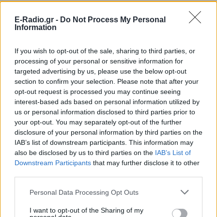
ΔΕΙΤΕ ΕΠΙΣΗΣ
E-Radio.gr -
Do Not Process My Personal
Information
ΣΤΗΝ ΙΔΙΑ ΚΑΤΗΓΟΡΙΑ
If you wish to opt-out of the sale, sharing to third parties, or
processing of your personal or sensitive information for
Πάνω από 45.000 διελεύσεις
targeted advertising by us, please use the below opt-out
ημερησίως στους Ευζώνους:
section to confirm your selection. Please note that after your
Μαζική άφιξη τουριστών από
τα Βαλκάνια
opt-out request is processed you may continue seeing
interest-based ads based on personal information utilized by
ΣΉΜΕΡΑ
us or personal information disclosed to third parties prior to
Προσωρινή αναστολή των βιομετρικών
your opt-out. You may separately opt-out of the further
ελέγχων για να επισπευστεί η διέλευση
disclosure of your personal information by third parties on the
των ταξιδιωτών
IAB’s list of downstream participants. This information may
Μύκονος: Ιταλοί τουρίστες
also be disclosed by us to third parties on the
IAB’s List of
έκαναν «κλαμπ» βανάκι transfer
Downstream Participants
that may further disclose it to other
‑ Αντιδράσεις για το ξέφρενο
third parties.
πάρτι
Personal Data Processing Opt Outs
ΣΉΜΕΡΑ
Χοροί, φωνές, φωτογραφίες: Λες και
I want to opt-out of the Sharing of my
ήταν σε κλαμπ