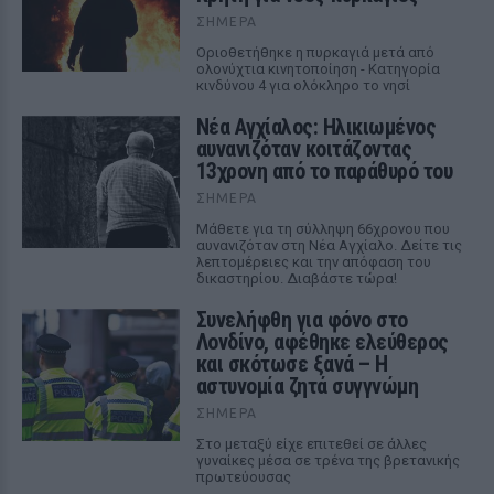
ΣΉΜΕΡΑ
Οριοθετήθηκε η πυρκαγιά μετά από
ολονύχτια κινητοποίηση - Κατηγορία
κινδύνου 4 για ολόκληρο το νησί
Νέα Αγχίαλος: Ηλικιωμένος
αυνανιζόταν κοιτάζοντας
13χρονη από το παράθυρό του
ΣΉΜΕΡΑ
Μάθετε για τη σύλληψη 66χρονου που
αυνανιζόταν στη Νέα Αγχίαλο. Δείτε τις
λεπτομέρειες και την απόφαση του
δικαστηρίου. Διαβάστε τώρα!
Συνελήφθη για φόνο στο
Λονδίνο, αφέθηκε ελεύθερος
και σκότωσε ξανά – Η
αστυνομία ζητά συγγνώμη
ΣΉΜΕΡΑ
Στο μεταξύ είχε επιτεθεί σε άλλες
γυναίκες μέσα σε τρένα της βρετανικής
πρωτεύουσας