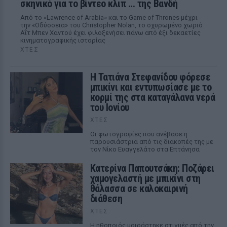
σκηνικό για το βίντεο κλιπ ... της Βανδή
Από το «Lawrence of Arabia» και το Game of Thrones μέχρι
την «Οδύσσεια» του Christopher Nolan, το οχυρωμένο χωριό
Αΐτ Μπεν Χαντού έχει φιλοξενήσει πάνω από έξι δεκαετίες
κινηματογραφικής ιστορίας
ΧΤΕΣ
Η Τατιάνα Στεφανίδου φόρεσε
μπικίνι και εντυπωσίασε με το
κορμί της στα καταγάλανα νερά
του Ιονίου
ΧΤΕΣ
Οι φωτογραφίες που ανέβασε η
παρουσιάστρια από τις διακοπές της με
τον Νίκο Ευαγγελάτο στα Επτάνησα
Κατερίνα Παπουτσάκη: Ποζάρει
χαμογελαστή με μπικίνι στη
θάλασσα σε καλοκαιρινή
διάθεση
ΧΤΕΣ
Η ηθοποιός μοιράστηκε στιγμές από την