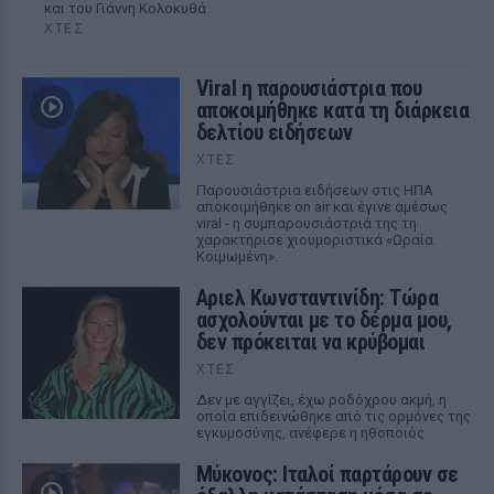
και του Γιάννη Κολοκυθά
ΧΤΕΣ
Viral η παρουσιάστρια που
αποκοιμήθηκε κατά τη διάρκεια
δελτίου ειδήσεων
ΧΤΕΣ
Παρουσιάστρια ειδήσεων στις ΗΠΑ
αποκοιμήθηκε on air και έγινε αμέσως
viral - η συμπαρουσιάστριά της τη
χαρακτήρισε χιουμοριστικά «Ωραία
Κοιμωμένη».
Αριελ Κωνσταντινίδη: Τώρα
ασχολούνται με το δέρμα μου,
δεν πρόκειται να κρύβομαι
ΧΤΕΣ
Δεν με αγγίζει, έχω ροδόχρου ακμή, η
οποία επιδεινώθηκε από τις ορμόνες της
εγκυμοσύνης, ανέφερε η ηθοποιός
Μύκονος: Ιταλοί παρτάρουν σε