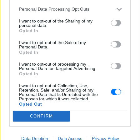
Personal Data Processing Opt Outs
ΔΕΙΤΕ ΕΠΙΣΗΣ
I want to opt-out of the Sharing of my
personal data.
Opted In
ΣΤΗΝ ΙΔΙΑ ΚΑΤΗΓΟΡΙΑ
I want to opt-out of the Sale of my
Χρήστος Δάντης: «Συνάδελφοι
Personal Data.
προσπαθούν να ξεχάσουν ότι
Opted In
έγραψα το """"My Number
One""""»
I want to opt-out of processing my
Personal Data for Targeted Advertising.
ΧΤΕΣ
Opted In
Ο συνθέτης μίλησε ανοιχτά για την
I want to opt-out of Collection, Use,
αχαριστία που βιώνει στον χώρο της
Retention, Sale, and/or Sharing of my
μουσικής, 22 χρόνια μετά τη νίκη της
Personal Data that Is Unrelated with the
Ελλάδας στη Eurovision.
Purposes for which it was collected.
Opted Out
Νεαρός στο λιμάνι του Πειραιά:
«Πάω διακοπές έναν μήνα» ‑ Η
CONFIRM
απίθανη ατάκα στην κάμερα του
MEGA
ΧΤΕΣ
Data Deletion
Data Access
Privacy Policy