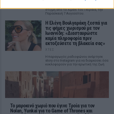
Η κάμερα της εκπομπής «Κοινωνία Ώρα
MEGA» κατέγραψε τη διασκεδαστική
στιγμή από το λιμάνι του Πειραιά, την
Παρασκευή 7 Αυγούστου.
Η Ελένη Βουλγαράκη ξεσπά για
τις φήμες χωρισμού με τον
Ιωαννίδη: «Διασταυρώστε
καμία πληροφορία πριν
εκτοξεύσετε τη βλακεία σας»
ΧΤΕΣ
Η παραγωγός ραδιοφώνου ανάρτησε
story στο Instagram για να διαψεύσει όσα
κυκλοφορούν για την ερωτική της ζωή
Το μαροκινό χωριό που έγινε Τροία για τον
Nolan, Yunkai για το Game of Thrones και