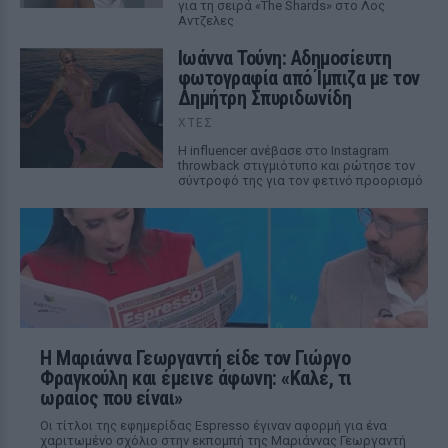
για τη σειρά «The Shards» στο Λος
Αντζελες
Ιωάννα Τούνη: Αδημοσίευτη
φωτογραφία από Ίμπιζα με τον
Δημήτρη Σπυριδωνίδη
ΧΤΕΣ
Η influencer ανέβασε στο Instagram
throwback στιγμιότυπο και ρώτησε τον
σύντροφό της για τον φετινό προορισμό
Η Μαριάννα Γεωργαντή είδε τον Γιώργο
Φραγκούλη και έμεινε άφωνη: «Καλέ, τι
ωραίος που είναι»
Οι τίτλοι της εφημερίδας Espresso έγιναν αφορμή για ένα
χαριτωμένο σχόλιο στην εκπομπή της Μαριάννας Γεωργαντή