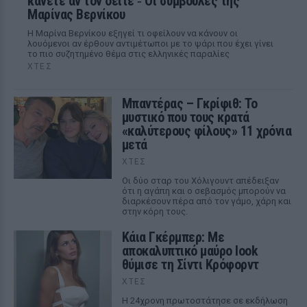
κάνετε αν τον δείτε ‑ Οι συμβουλές της
Μαρίνας Βερνίκου
Η Μαρίνα Βερνίκου εξηγεί τι οφείλουν να κάνουν οι
λουόμενοι αν έρθουν αντιμέτωποι με το ψάρι που έχει γίνει
το πιο συζητημένο θέμα στις ελληνικές παραλίες
ΧΤΕΣ
Μπαντέρας – Γκρίφιθ: Το
μυστικό που τους κρατά
«καλύτερους φίλους» 11 χρόνια
μετά
ΧΤΕΣ
Οι δύο σταρ του Χόλιγουντ απέδειξαν
ότι η αγάπη και ο σεβασμός μπορούν να
διαρκέσουν πέρα από τον γάμο, χάρη και
στην κόρη τους.
Κάια Γκέρμπερ: Με
αποκαλυπτικό μαύρο look
θύμισε τη Σίντι Κρόφορντ
ΧΤΕΣ
Η 24χρονη πρωτοστάτησε σε εκδήλωση