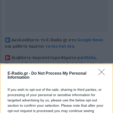
Ακολουθήστε το E-Radio.gr στο
Google News
και μάθετε πρώτοι
τα πιο hot νέα
.
Διαβάστε περισσότερα θέματα για
Μόδα
,
Ομορφιά
,
Σχέσεις
και φυσικά
Celebrities
στο νέο
Pink.gr
!
E-Radio.gr -
Do Not Process My Personal
Information
Ακολουθήστε το E-Radio.gr και στο Instagram
If you wish to opt-out of the sale, sharing to third parties, or
ΔΙΑΦΗΜΙΣΗ
processing of your personal or sensitive information for
targeted advertising by us, please use the below opt-out
section to confirm your selection. Please note that after your
opt-out request is processed you may continue seeing