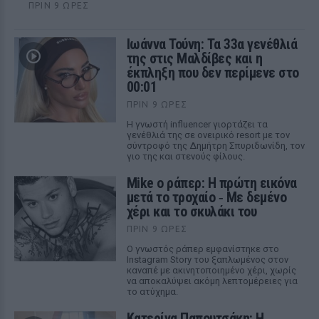
ΠΡΙΝ 9 ΏΡΕΣ
Ιωάννα Τούνη: Τα 33α γενέθλιά
της στις Μαλδίβες και η
έκπληξη που δεν περίμενε στο
00:01
ΠΡΙΝ 9 ΏΡΕΣ
Η γνωστή influencer γιορτάζει τα
γενέθλιά της σε ονειρικό resort με τον
σύντροφό της Δημήτρη Σπυριδωνίδη, τον
γιο της και στενούς φίλους.
Mike ο ράπερ: Η πρώτη εικόνα
μετά το τροχαίο ‑ Με δεμένο
χέρι και το σκυλάκι του
ΠΡΙΝ 9 ΏΡΕΣ
Ο γνωστός ράπερ εμφανίστηκε στο
Instagram Story του ξαπλωμένος στον
καναπέ με ακινητοποιημένο χέρι, χωρίς
να αποκαλύψει ακόμη λεπτομέρειες για
το ατύχημα.
Κατερίνα Παπουτσάκη: Η