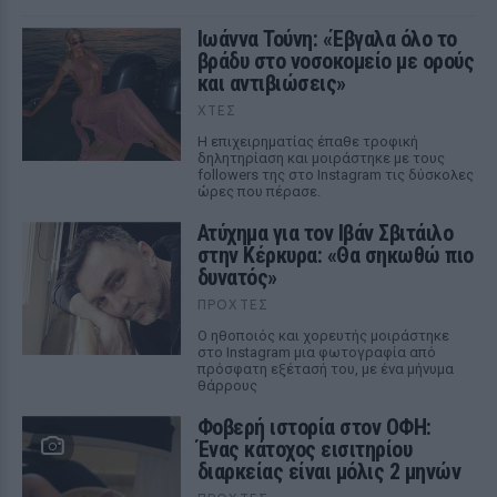
Ιωάννα Τούνη: «Έβγαλα όλο το
βράδυ στο νοσοκομείο με ορούς
και αντιβιώσεις»
ΧΤΕΣ
Η επιχειρηματίας έπαθε τροφική
δηλητηρίαση και μοιράστηκε με τους
followers της στο Instagram τις δύσκολες
ώρες που πέρασε.
Ατύχημα για τον Ιβάν Σβιτάιλο
στην Κέρκυρα: «Θα σηκωθώ πιο
δυνατός»
ΠΡΟΧΤΈΣ
Ο ηθοποιός και χορευτής μοιράστηκε
στο Instagram μια φωτογραφία από
πρόσφατη εξέτασή του, με ένα μήνυμα
θάρρους
Φοβερή ιστορία στον ΟΦΗ:
Ένας κάτοχος εισιτηρίου
διαρκείας είναι μόλις 2 μηνών