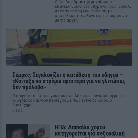
Ο έφηβος δράστης μαχαίρωσε
επανειλημμένα τον 78χρονο Τζον Γουέσλι
Αλεν σε στάση λεωφορείου, με
αποτέλεσμα τον θάνατό του, σύμφωνα
με τις αρχές
Σέρρες: Συγκλονίζει η κατάθεση του οδηγού –
«Κοίταξα να στρίψω αριστερά για να γλιτώσω,
δεν πρόλαβα»
Ο οδηγός του φορτηγού που ενεπλάκη στη σύγκρουση με το
ΙΧ μητέρας και γιου περιέγραψε πώς έγινε το μοιραίο
δυστύχημα.
ΧΤΕΣ
ΗΠΑ: Δασκάλα χορού
κατηγορείται για σeξουαλική