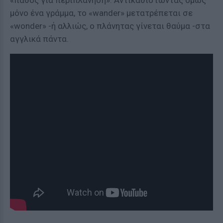
«πάθος για περιπλάνηση». Αντικαθιστώντας όμως
μόνο ένα γράμμα, το «wander» μετατρέπεται σε
«wonder» -ή αλλιώς, ο πλάνητας γίνεται θαύμα -στα
αγγλικά πάντα.