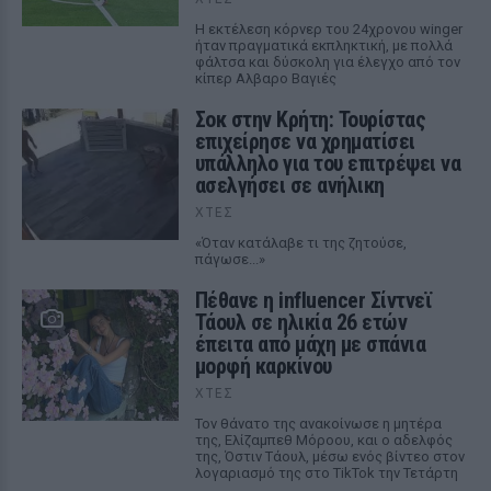
Η εκτέλεση κόρνερ του 24χρονου winger
ήταν πραγματικά εκπληκτική, με πολλά
φάλτσα και δύσκολη για έλεγχο από τον
κίπερ Αλβαρο Βαγιές
Σοκ στην Κρήτη: Τουρίστας
επιχείρησε να χρηματίσει
υπάλληλο για του επιτρέψει να
ασελγήσει σε ανήλικη
ΧΤΕΣ
«Όταν κατάλαβε τι της ζητούσε,
πάγωσε...»
Πέθανε η influencer Σίντνεϊ
Τάουλ σε ηλικία 26 ετών
έπειτα από μάχη με σπάνια
μορφή καρκίνου
ΧΤΕΣ
Τον θάνατο της ανακοίνωσε η μητέρα
της, Ελίζαμπεθ Μόροου, και ο αδελφός
της, Όστιν Τάουλ, μέσω ενός βίντεο στον
λογαριασμό της στο TikTok την Τετάρτη