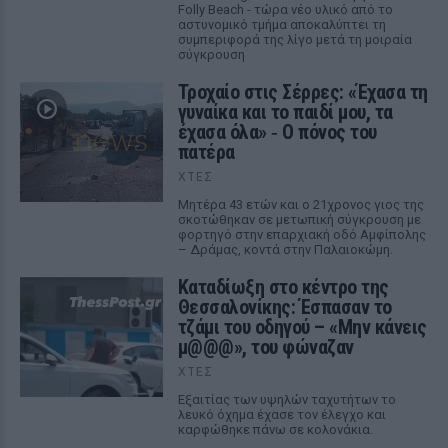
Folly Beach - τώρα νέο υλικό από το
αστυνομικό τμήμα αποκαλύπτει τη
συμπεριφορά της λίγο μετά τη μοιραία
σύγκρουση
Τροχαίο στις Σέρρες: «Έχασα τη
γυναίκα και το παιδί μου, τα
έχασα όλα» ‑ Ο πόνος του
πατέρα
ΧΤΕΣ
Μητέρα 43 ετών και ο 21χρονος γιος της
σκοτώθηκαν σε μετωπική σύγκρουση με
φορτηγό στην επαρχιακή οδό Αμφίπολης
– Δράμας, κοντά στην Παλαιοκώμη.
Καταδίωξη στο κέντρο της
Θεσσαλονίκης: Έσπασαν το
τζάμι του οδηγού – «Μην κάνεις
μ@@@», του φώναζαν
ΧΤΕΣ
Εξαιτίας των υψηλών ταχυτήτων το
λευκό όχημα έχασε τον έλεγχο και
καρφώθηκε πάνω σε κολονάκια.