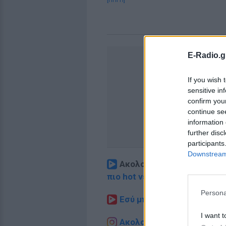
[ΠΗΓΗ]
E-Radio.g
If you wish 
sensitive in
confirm you
continue se
information 
further disc
participants
Downstream 
Ακολουθήστε το E-Radio.
πιο hot νέα
.
Persona
Εσύ μπήκες στο E-Daily.gr
I want t
Ακολουθήστε το E-Radio.g