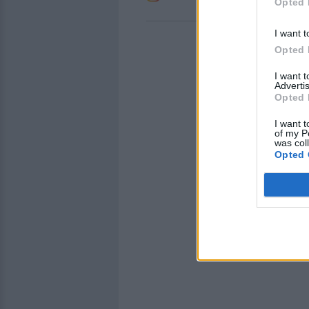
Opted 
I want t
Opted 
I want 
Advertis
Opted 
I want t
of my P
was col
Opted 