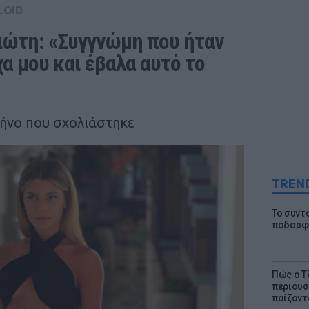
LOID
ώτη: «Συγγνώμη που ήταν 
α μου και έβαλα αυτό το 
ήνο που σχολιάστηκε
TREN
Το συντ
ποδοσφα
Πώς ο Τ
περιουσ
παίζοντα