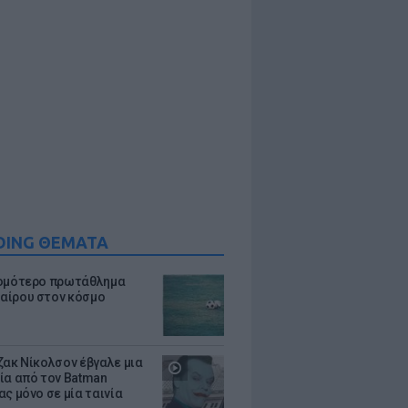
DING ΘΕΜΑΤΑ
ομότερο πρωτάθλημα
ίρου στον κόσμο
ζακ Νίκολσον έβγαλε μια
ία από τον Batman
ς μόνο σε μία ταινία