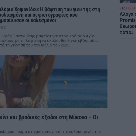
ΕΙΔΗΣΕΙ
αλέρια Χοψονίδου: Η βάφτιση του γιου της στη
Αλογα 
ουλιαγμένη και οι φωτογραφίες που
ημοσίευσαν οι καλεσμένοι
Promis
θεωρού
ΤΕΣ
τόπο»
μικρός Παναγιώτης βαφτίστηκε στον Ιερό Ναό Αγίου
κολάου, με τη βάφτιση να ακολουθεί λίγες εβδομάδες
τά τη γέννησή του τον Ιούλιο του 2025.
ίνι και βραδινές έξοδοι στη Μύκονο – Οι
stagram σειρά στιγμιότυπων από τις καλοκαιρινές της