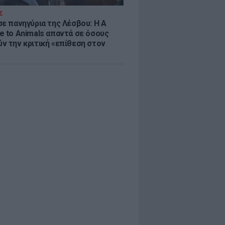
Σ
σε πανηγύρια της Λέσβου: Η A
e to Animals απαντά σε όσους
ν την κριτική «επίθεση στον