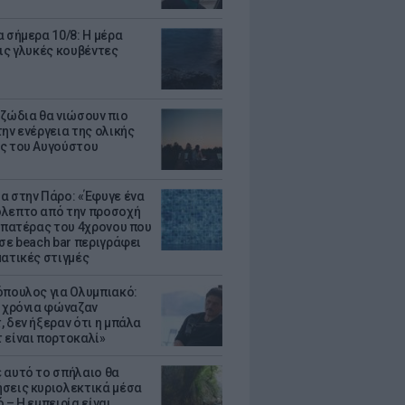
α σήμερα 10/8: Η μέρα
τις γλυκές κουβέντες
 ζώδια θα νιώσουν πιο
ην ενέργεια της ολικής
ς του Αυγούστου
α στην Πάρο: «Έφυγε ένα
λεπτο από την προσοχή
Ο πατέρας του 4χρονου που
 σε beach bar περιγράφει
ματικές στιγμές
όπουλος για Ολυμπιακό:
0 χρόνια φώναζαν
, δεν ήξεραν ότι η μπάλα
 είναι πορτοκαλί»
 αυτό το σπήλαιο θα
σεις κυριολεκτικά μέσα
 – Η εμπειρία είναι