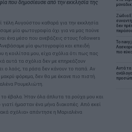
ία που δημοσίευσε από την εκκλησία της
μοναδικ
Ζώδια Ε
συναντή
ί τέλη Αυγούστου καθαρά για την εκκλησία
δεν πρέ
σαμε μία φωτογραφία όχι για να μας πούνε
περάσο
ναι ένα μέσο που ανεβάζεις στους followers
Το navy
 Ανεβάσαμε μία φωτογραφία και επειδή
Λασκαρά
πιο εύκο
υ η κοιλίτσα μου, είχα σχόλια ότι πως πας
κά αυτά τα σχόλια δεν με επηρεάζουν
Αυτά τα
ι ο λαός, τα ράσα δεν κάνουν το παπά. Αν
ανάλογα
μακρύ φόρεμα, δεν θα με έκανε πιο πιστή.
προσώπ
ιαλένα Ρουμελιώτη.
 το έβαλα. Ήταν όλα άπλυτα τα ρούχα μου και
 γιατί ήμασταν ένα μήνα διακοπές. Από εκεί
κακά σχόλια» απάντησε η Μαριαλένα