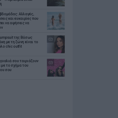
ή
βδομάδας: Αλλαγές,
σεις και ευκαιρίες που
πει να αφήσεις να
υν
 jumpsuit της Βάσως
κη με τη ζώνη είναι το
λο chic outfit
 γυαλιά σου ταιριάζουν
 με το σχήμα του
ου σου