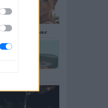
ΤΕ
 ταξίδια σου Travel Books!
ΤΕ
πιτιού έως -70%