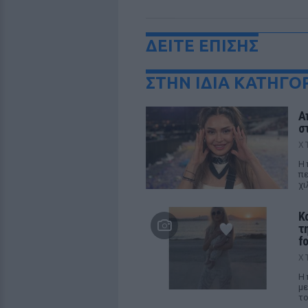
ΔΕΙΤΕ ΕΠΙΣΗΣ
ΣΤΗΝ ΙΔΙΑ ΚΑΤΗΓΟ
Α
σ
Χ
Η 
πε
χι
Κ
τ
f
Χ
Η 
με
το