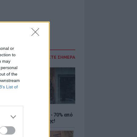
sonal or
ection to
ΔΙΑΒΑΣΤΕ ΣΗΜΕΡΑ
ou may
 personal
out of the
 downstream
B’s List of
ΤΕ
ιρινές εκπτώσεις έως - 70% από
αλύτερα eshops ένδυσης!