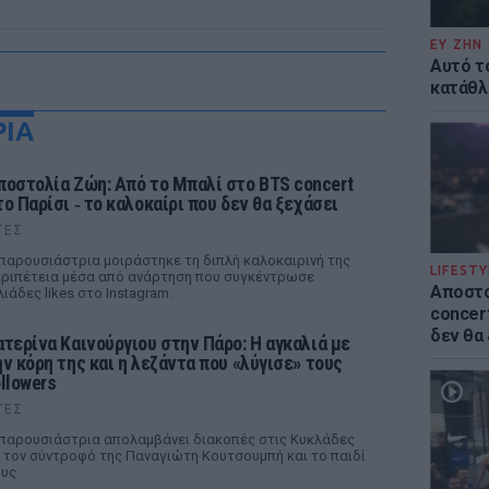
ΕΥ ΖΗΝ
Αυτό τ
κατάθλι
ΡΙΑ
ποστολία Ζώη: Από το Μπαλί στο BTS concert
το Παρίσι ‑ το καλοκαίρι που δεν θα ξεχάσει
ΤΕΣ
παρουσιάστρια μοιράστηκε τη διπλή καλοκαιρινή της
LIFESTY
ριπέτεια μέσα από ανάρτηση που συγκέντρωσε
Αποστο
λιάδες likes στο Instagram.
concert
δεν θα
ατερίνα Καινούργιου στην Πάρο: Η αγκαλιά με
ην κόρη της και η λεζάντα που «λύγισε» τους
ollowers
ΤΕΣ
παρουσιάστρια απολαμβάνει διακοπές στις Κυκλάδες
 τον σύντροφό της Παναγιώτη Κουτσουμπή και το παιδί
υς