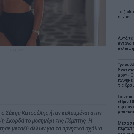
Τα ζώδι
ευνοεί 
Αυτά τα
έντονα τ
έκλειψη
ΔΙΑΦΗΜΙΣΗ
Τραγωδί
δευτερό
μου» - 
πνίγηκε
τις δρα
Γιαννακ
«Πριν 1
οφσάιντ
μπάσκετ
 ο Σάκης Κατσούλης ήταν καλεσμένοι στην
αίη Σκορδά το μεσημέρι της Πέμπτης. Η
Μέσα σε
ησε μεταξύ άλλων για τα αρνητικά σχόλια
περπατή
στο νερό