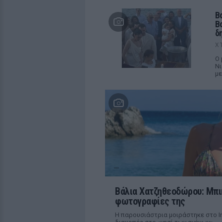
Β
Β
δ
Χ
Ο 
Νι
με
Βάλια Χατζηθεοδώρου: Μπικ
φωτογραφίες της
Η παρουσιάστρια μοιράστηκε στο In