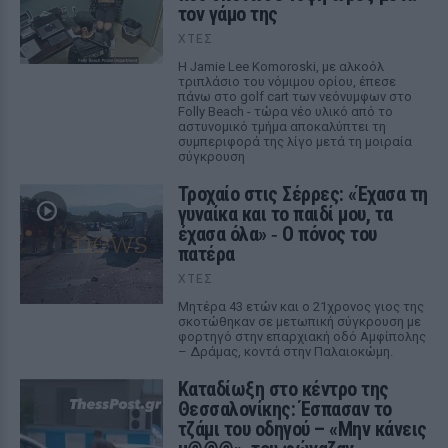
τον γάμο της
ΧΤΕΣ
Η Jamie Lee Komoroski, με αλκοόλ
τριπλάσιο του νόμιμου ορίου, έπεσε
πάνω στο golf cart των νεόνυμφων στο
Folly Beach - τώρα νέο υλικό από το
αστυνομικό τμήμα αποκαλύπτει τη
συμπεριφορά της λίγο μετά τη μοιραία
σύγκρουση
Τροχαίο στις Σέρρες: «Έχασα τη
γυναίκα και το παιδί μου, τα
έχασα όλα» ‑ Ο πόνος του
πατέρα
ΧΤΕΣ
Μητέρα 43 ετών και ο 21χρονος γιος της
σκοτώθηκαν σε μετωπική σύγκρουση με
φορτηγό στην επαρχιακή οδό Αμφίπολης
– Δράμας, κοντά στην Παλαιοκώμη.
Καταδίωξη στο κέντρο της
Θεσσαλονίκης: Έσπασαν το
τζάμι του οδηγού – «Μην κάνεις