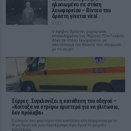
ηλικιωμένο σε στάση
λεωφορείου – Βίντεο του
δράστη γίνεται viral
ΧΤΕΣ
Ο έφηβος δράστης μαχαίρωσε
επανειλημμένα τον 78χρονο Τζον Γουέσλι
Αλεν σε στάση λεωφορείου, με
αποτέλεσμα τον θάνατό του, σύμφωνα
με τις αρχές
Σέρρες: Συγκλονίζει η κατάθεση του οδηγού –
«Κοίταξα να στρίψω αριστερά για να γλιτώσω,
δεν πρόλαβα»
Ο οδηγός του φορτηγού που ενεπλάκη στη σύγκρουση με το
ΙΧ μητέρας και γιου περιέγραψε πώς έγινε το μοιραίο
δυστύχημα.