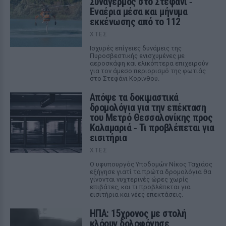
Συναγερμός στο Στεφάνι ‑
Εναέρια μέσα και μήνυμα
εκκένωσης από το 112
ΧΤΕΣ
Ισχυρές επίγειες δυνάμεις της
Πυροσβεστικής ενισχυμένες με
αεροσκάφη και ελικόπτερα επιχειρούν
για τον άμεσο περιορισμό της φωτιάς
στο Στεφάνι Κορίνθου.
Απόψε τα δοκιμαστικά
δρομολόγια για την επέκταση
του Μετρό Θεσσαλονίκης προς
Καλαμαριά ‑ Τι προβλέπεται για
εισιτήρια
ΧΤΕΣ
Ο υφυπουργός Υποδομών Νίκος Ταχιάος
εξήγησε γιατί τα πρώτα δρομολόγια θα
γίνονται νυχτερινές ώρες χωρίς
επιβάτες, και τι προβλέπεται για
εισιτήρια και νέες επεκτάσεις.
ΗΠΑ: 15χρονος με στολή
κλόουν δολοφόνησε