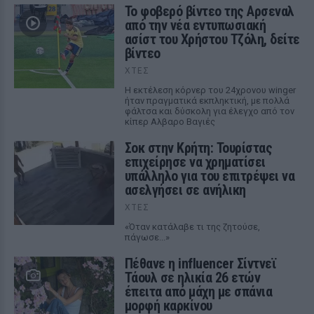
Το φοβερό βίντεο της Αρσεναλ
από την νέα εντυπωσιακή
ασίστ του Χρήστου Τζόλη, δείτε
βίντεο
ΧΤΕΣ
Η εκτέλεση κόρνερ του 24χρονου winger
ήταν πραγματικά εκπληκτική, με πολλά
φάλτσα και δύσκολη για έλεγχο από τον
κίπερ Αλβαρο Βαγιές
Σοκ στην Κρήτη: Τουρίστας
επιχείρησε να χρηματίσει
υπάλληλο για του επιτρέψει να
ασελγήσει σε ανήλικη
ΧΤΕΣ
«Όταν κατάλαβε τι της ζητούσε,
πάγωσε...»
Πέθανε η influencer Σίντνεϊ
Τάουλ σε ηλικία 26 ετών
έπειτα από μάχη με σπάνια
μορφή καρκίνου