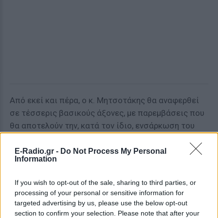
Από εκεί και πέρα, ο κ. Μητσοτάκης θα αναφερθεί
σε τέσσερις βασικούς άξονες, με παρεμβάσεις που
θα αποτελούν την, κατά τον ίδιο, ενσάρκωση του
«πολυδύναμου εκσυγχρονισμού», στον οποίο είχε
αναφερθεί.
E-Radio.gr -
Do Not Process My Personal
Information
Αρχής γενομένης από την υγεία, ο κ. Μητσοτάκης
If you wish to opt-out of the sale, sharing to third parties, or
αναμένεται να αναφερθεί σε πιο δεσμευτικά
processing of your personal or sensitive information for
χρονοδιαγράμματα για τις προτεραιότητες που έχει
targeted advertising by us, please use the below opt-out
περιγράψει για την αναβάθμιση του ΕΣΥ (ανακαίνιση
section to confirm your selection. Please note that after your