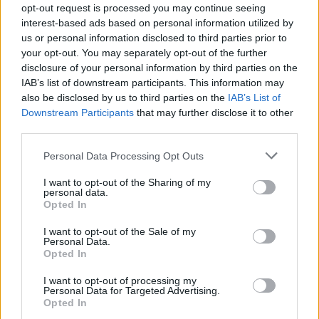
νοσοκομείων, προσλήψεις κ.ο.κ.). Μάλιστα, για να
opt-out request is processed you may continue seeing
interest-based ads based on personal information utilized by
τονίσει την προσήλωση του στην ατζέντα της
us or personal information disclosed to third parties prior to
υγείας, αναμένεται να επισκεφθεί σήμερα το πρωί,
your opt-out. You may separately opt-out of the further
μόλις προσγειωθεί στη Θεσσαλονίκη, ένα από τα
disclosure of your personal information by third parties on the
νοσοκομεία της πόλης. Για την οικονομία, ο κ.
IAB’s list of downstream participants. This information may
Μητσοτάκης θα περιγράψει μεταρρυθμίσεις σε
also be disclosed by us to third parties on the
IAB’s List of
Downstream Participants
that may further disclose it to other
δομές για την καταπολέμηση της φοροδιαφυγής,
third parties.
ενώ στην Παιδεία θα δοθεί έμφαση στην
αξιολόγηση και στον εκσυγχρονισμό των δημοσίων
Personal Data Processing Opt Outs
δομών. Όσο για τη Δικαιοσύνη που είναι μεγάλος
I want to opt-out of the Sharing of my
ασθενής, ο κ. Μητσοτάκης θα περιγράψει βήματα
personal data.
Opted In
για την επιτάχυνση της απονομής της, αλλά και για
να περιοριστεί η ατιμωρησία.
I want to opt-out of the Sale of my
Personal Data.
Opted In
Η ασφάλιση κτιρίων και το πράσινο τέλος
I want to opt-out of processing my
Στο οικονομικό σκέλος της ομιλίας του κ.
Personal Data for Targeted Advertising.
Opted In
Μητσοτάκη, πέρα από την απουσία νέων παροχών,