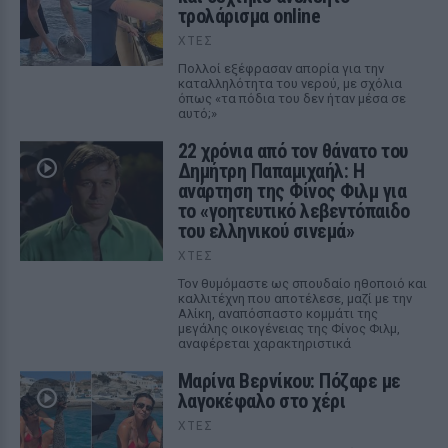
τρολάρισμα online
ΧΤΕΣ
Πολλοί εξέφρασαν απορία για την
καταλληλότητα του νερού, με σχόλια
όπως «τα πόδια του δεν ήταν μέσα σε
αυτό;»
22 χρόνια από τον θάνατο του
Δημήτρη Παπαμιχαήλ: Η
ανάρτηση της Φίνος Φιλμ για
το «γοητευτικό λεβεντόπαιδο
του ελληνικού σινεμά»
ΧΤΕΣ
Τον θυμόμαστε ως σπουδαίο ηθοποιό και
καλλιτέχνη που αποτέλεσε, μαζί με την
Αλίκη, αναπόσπαστο κομμάτι της
μεγάλης οικογένειας της Φίνος Φιλμ,
αναφέρεται χαρακτηριστικά
Μαρίνα Βερνίκου: Πόζαρε με
λαγοκέφαλο στο χέρι
ΧΤΕΣ