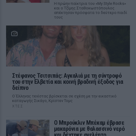
Η πρώην παίκτρια του «My Style Rocks»
και ο Τζίμης Σταθοκωστόπουλος
απέκτησαν πρόσφατα το δεύτερο παιδί
τους
Στέφανος Τσιτσιπάς: Αγκαλιά με τη σύντροφό
του στην Ελβετία και κοινή βραδινή έξοδος για
δείπνο
Ο Έλληνας τενίστας βρίσκεται σε σχέση με την εικαστικό
καταγωγής Σικάγο, Κρίστεν Τομς
ΧΤΕΣ
Ο Μπρούκλιν Μπέκαμ έβρασε
μακαρόνια με θαλασσινό νερό
και δέχτηκε ανελέητο