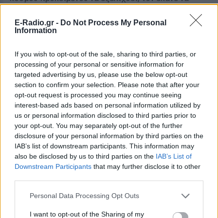
ταξιδέψει και η φήμη του να γίνει σε όλο τον κόσμο
E-Radio.gr -
Do Not Process My Personal
και να τον κατατάξει σε έναν από τους πιο
Information
καταξιωμένους σεφ.
If you wish to opt-out of the sale, sharing to third parties, or
[ΠΗΓΗ]
processing of your personal or sensitive information for
targeted advertising by us, please use the below opt-out
section to confirm your selection. Please note that after your
ΔΙΑΦΗΜΙΣΗ
opt-out request is processed you may continue seeing
interest-based ads based on personal information utilized by
us or personal information disclosed to third parties prior to
your opt-out. You may separately opt-out of the further
disclosure of your personal information by third parties on the
IAB’s list of downstream participants. This information may
also be disclosed by us to third parties on the
IAB’s List of
Downstream Participants
that may further disclose it to other
third parties.
Personal Data Processing Opt Outs
I want to opt-out of the Sharing of my