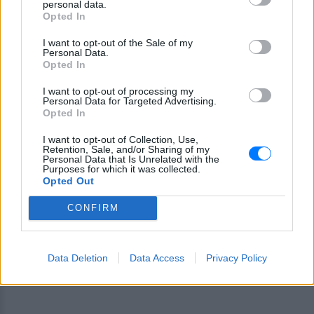
personal data.
Opted In
I want to opt-out of the Sale of my
Personal Data.
Opted In
I want to opt-out of processing my
Personal Data for Targeted Advertising.
Opted In
Ακολουθήστε το E-Radio.gr στο
Google News
I want to opt-out of Collection, Use,
Retention, Sale, and/or Sharing of my
και μάθετε πρώτοι
τα πιο hot νέα
.
Personal Data that Is Unrelated with the
Purposes for which it was collected.
Opted Out
Διαβάστε περισσότερα θέματα για
Μόδα
,
Ομορφιά
,
Σχέσεις
και φυσικά
Celebrities
στο νέο
CONFIRM
Pink.gr
!
Ακολουθήστε το E-Radio.gr και στο Instagram
Data Deletion
Data Access
Privacy Policy
ΔΙΑΦΗΜΙΣΗ