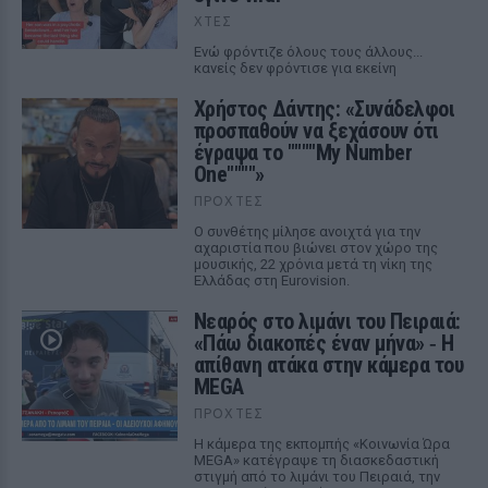
ΧΤΕΣ
Ενώ φρόντιζε όλους τους άλλους...
κανείς δεν φρόντισε για εκείνη
Χρήστος Δάντης: «Συνάδελφοι
προσπαθούν να ξεχάσουν ότι
έγραψα το """"My Number
One""""»
ΠΡΟΧΤΈΣ
Ο συνθέτης μίλησε ανοιχτά για την
αχαριστία που βιώνει στον χώρο της
μουσικής, 22 χρόνια μετά τη νίκη της
Ελλάδας στη Eurovision.
Νεαρός στο λιμάνι του Πειραιά:
«Πάω διακοπές έναν μήνα» ‑ Η
απίθανη ατάκα στην κάμερα του
MEGA
ΠΡΟΧΤΈΣ
Η κάμερα της εκπομπής «Κοινωνία Ώρα
MEGA» κατέγραψε τη διασκεδαστική
στιγμή από το λιμάνι του Πειραιά, την