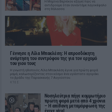
Η Μαρίνα Βερνίκου εξηγεί πώς να
αντιδρούμε όταν συναντάμε λαγοκέφαλο
στη θάλασσα
Γέννησε η Λίλα Μπακλέση: Η απροσδόκητη
ανάρτηση του συντρόφου της για τον ερχομό
του γιου τους
Η γνωστή ηθοποιός Λίλα Μπακλέση έγινε για πρώτη φορά
μαμά, καλωσορίζοντας στον κόσμο ένα υγιέστατο αγοράκι
το βράδυ της Παρασκευής 7 Αυγούστου.
ΧΤΕΣ
Νοσηλεύτρια πήγε κομμωτήριο
πρώτη φορά μετά από 4 χρόνια
– Η απίθανη μεταμόρφωσή της
έγινε viral