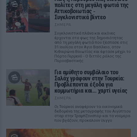
πολίτες στη μεγάλη φωτιά της
Αττικοβοιωτίας ‑
Συγκλονιστικά βίντεο
ΣΉΜΕΡΑ
Συγκλονιστικά πλάνα και εικόνες
έρχονται στο φως της δημοσιότητας
από τη μεγάλη φωτιά που ξέσπασε στις
31 Ιουλίου στον Αγιο Βασίλειο, στον
Κιθαιρώνα Βοιωτίας και έφτασε μέχρι το
Πόρτο Γερμενό - Ο διττός ρόλος της
Πυροσβεστικής
Για αμύθητο συμβόλαιο του
Σαλάχ γράφουν στην Τουρκία:
Προβλέπονται έξοδα για
κομμωτήρια και... χαρτί υγείας
ΣΉΜΕΡΑ
Οι Τούρκοί αναφέρουν τα οικονομικά
δεδομένα της μεταγραφής του Αιγύπτιου
σταρ στην Τραμπζονσπόρ και τα νούμερα
που βγάζουν, προκαλούν ίλιγγο