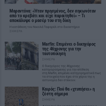
Μαραντόνα: «Ήταν πρησμένος, δεν σηκωνόταν
από το κρεβάτι και είχε παραιτηθεί» – Τι
αποκάλυψε ο μασέρ του στη δίκη
Η κατάθεση του Νικολά Ταφαρέλ στο δικαστήριο
ΣΉΜΕΡΑ
Marfin: Επιμένει ο δικηγόρος
της 46χρονης για την
ταυτοποίηση
ΣΉΜΕΡΑ
Ο δικηγόρος της 46χρονης
κατηγορούμενης για την επίθεση
στη Marfin, επιμένει κατηγορηματικά πως
τα στοιχεία που έχει στα χέρια της η
αστυνομία δεν στέκουν.
Καιρός: Πού θα «χτυπήσει» η
ζέστη σήμερα
ΣΉΜΕΡΑ