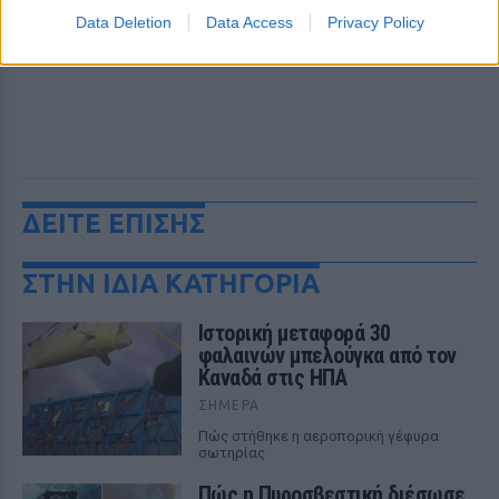
Data Deletion
Data Access
Privacy Policy
ΔΕΙΤΕ ΕΠΙΣΗΣ
ΣΤΗΝ ΙΔΙΑ ΚΑΤΗΓΟΡΙΑ
Ιστορική μεταφορά 30
φαλαινών μπελούγκα από τον
Καναδά στις ΗΠΑ
ΣΉΜΕΡΑ
Πώς στήθηκε η αεροπορική γέφυρα
σωτηρίας
Πώς η Πυροσβεστική διέσωσε