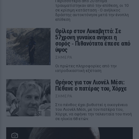
Περισσότερα από 20 άτομα
τραυματίστηκαν από την επίθεση, οι 10
σε κρίσιμη κατάσταση - Ο ανήλικος
δράστης αυτοκτόνησε μετά την ένοπλη
επίθεση
Θρίλερ στον Λυκαβηττό: Σε
57χρονη γυναίκα ανήκει η
σορός ‑ Πιθανότατα έπεσε από
ύψος
ΣΉΜΕΡΑ
Οι πρώτες πληροφορίες από την
ιατροδικαστική εξέταση
Θρήνος για τον Λιονέλ Μέσι:
Πέθανε ο πατέρας του, Χόρχε
ΣΉΜΕΡΑ
Στο πένθος έχει βυθιστεί η οικογένεια
του Λιονέλ Μέσι, με τον πατέρα του,
Χόρχε, να αφήνει την τελευταία του πνοή
σε ηλικία 68 ετών.