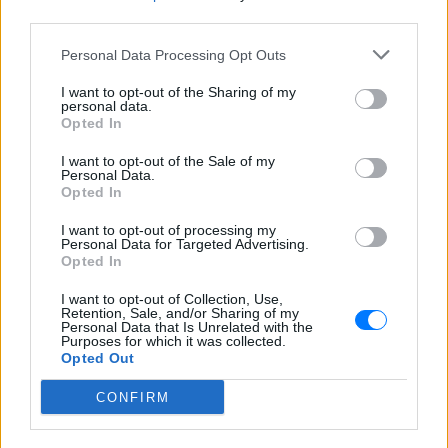
και μάθετε πρώτοι
τα πιο hot νέα
.
third parties.
Για ακόμη περισσότερα
νέα
, μπείτε στην
ροή
Personal Data Processing Opt Outs
ειδήσεων
του E-Daily.gr
I want to opt-out of the Sharing of my
personal data.
Opted In
Ακολουθήστε το E-Radio.gr και στο Instagram
I want to opt-out of the Sale of my
ΔΙΑΦΗΜΙΣΗ
Personal Data.
Opted In
I want to opt-out of processing my
Personal Data for Targeted Advertising.
Opted In
I want to opt-out of Collection, Use,
Retention, Sale, and/or Sharing of my
Personal Data that Is Unrelated with the
Purposes for which it was collected.
Opted Out
CONFIRM