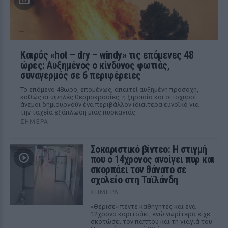
Καιρός «hot – dry – windy» τις επόμενες 48
ώρες: Αυξημένος ο κίνδυνος φωτιάς,
συναγερμός σε 6 περιφέρειες
Το επόμενο 48ωρο, επομένως, απαιτεί αυξημένη προσοχή,
καθώς οι υψηλές θερμοκρασίες, η ξηρασία και οι ισχυροί
άνεμοι δημιουργούν ένα περιβάλλον ιδιαίτερα ευνοϊκό για
την ταχεία εξάπλωση μιας πυρκαγιάς
ΣΉΜΕΡΑ
Σοκαριστικό βίντεο: Η στιγμή
που ο 14χρονος ανοίγει πυρ και
σκορπάει τον θάνατο σε
σχολείο στη Ταϊλάνδη
ΣΉΜΕΡΑ
«Θέρισε» πέντε καθηγητές και ένα
12χρονο κοριτσάκι, ενώ νωρίτερα είχε
σκοτώσει τον παππού και τη γιαγιά του -