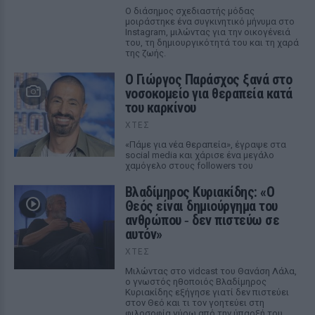
Ο διάσημος σχεδιαστής μόδας
μοιράστηκε ένα συγκινητικό μήνυμα στο
Instagram, μιλώντας για την οικογένειά
του, τη δημιουργικότητά του και τη χαρά
της ζωής.
O Γιώργος Παράσχος ξανά στο
νοσοκομείο για θεραπεία κατά
του καρκίνου
ΧΤΕΣ
«Πάμε για νέα θεραπεία», έγραψε στα
social media και χάρισε ένα μεγάλο
χαμόγελο στους followers του
Βλαδίμηρος Κυριακίδης: «Ο
Θεός είναι δημιούργημα του
ανθρώπου ‑ δεν πιστεύω σε
αυτόν»
ΧΤΕΣ
Μιλώντας στο vidcast του Θανάση Λάλα,
ο γνωστός ηθοποιός Βλαδίμηρος
Κυριακίδης εξήγησε γιατί δεν πιστεύει
στον Θεό και τι τον γοητεύει στη
φιλοσοφία γύρω από την ύπαρξή του.