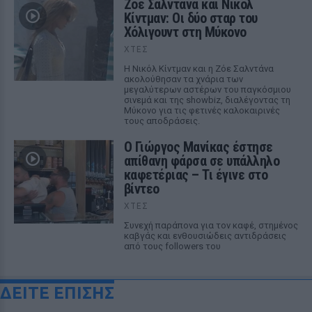
Ζόε Σαλντάνα και Νικόλ
Κίντμαν: Οι δύο σταρ του
Χόλιγουντ στη Μύκονο
ΧΤΕΣ
Η Νικόλ Κίντμαν και η Ζόε Σαλντάνα
ακολούθησαν τα χνάρια των
μεγαλύτερων αστέρων του παγκόσμιου
σινεμά και της showbiz, διαλέγοντας τη
Μύκονο για τις φετινές καλοκαιρινές
τους αποδράσεις.
Ο Γιώργος Μανίκας έστησε
απίθανη φάρσα σε υπάλληλο
καφετέριας – Τι έγινε στο
βίντεο
ΧΤΕΣ
Συνεχή παράπονα για τον καφέ, στημένος
καβγάς και ενθουσιώδεις αντιδράσεις
από τους followers του
ΔΕΙΤΕ ΕΠΙΣΗΣ