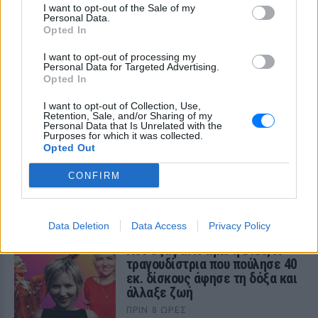
I want to opt-out of the Sale of my
Personal Data.
Opted In
I want to opt-out of processing my
Personal Data for Targeted Advertising.
Opted In
I want to opt-out of Collection, Use,
Retention, Sale, and/or Sharing of my
Personal Data that Is Unrelated with the
Purposes for which it was collected.
Opted Out
CONFIRM
ΔΕΙΤΕ ΕΠΙΣΗΣ
ΣΤΗΝ ΙΔΙΑ ΚΑΤΗΓΟΡΙΑ
Data Deletion
Data Access
Privacy Policy
Πού εξαφανίστηκε η Dido; Η
τραγουδίστρια που πούλησε 40
εκ. δίσκους άφησε τη δόξα και
άλλαξε ζωή
ΠΡΙΝ 8 ΏΡΕΣ