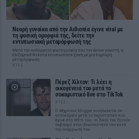
Νεαρή γυναίκα από την Αιθιοπία έγινε viral με
τη φυσική ομορφιά της, δείτε την
εντυπωσιακή μεταμόρφωσή της
Μετά την αυθόρμητη φωτογραφία που την έκανε γνωστή, η
Ελίζαμπεθ Ντέστα εντυπωσίασε ξανά με μια λαμπερή
μεταμόρφωση
ΧΤΕΣ
Πέρεζ Χίλτον: Τι λέει η
οικογένειά του μετά το
σοκαριστικό live στο TikTok
ΧΤΕΣ
Ο 48χρονος blogger νοσηλεύεται σε
νοσοκομείο μετά το περιστατικό που
έγινε στο σπίτι του - οι δικοί του ζητούν
σεβασμό στην ιδιωτικότητά του κατά
την ανάρρωσή του