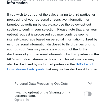
Information
Ακολουθήστε το E-Radio.gr στο
Google News
If you wish to opt-out of the sale, sharing to third parties, or
και μάθετε πρώτοι
τα πιο hot νέα
.
processing of your personal or sensitive information for
targeted advertising by us, please use the below opt-out
Εσύ μπήκες στο E-Daily.gr; Τα νέα της ημέρας
section to confirm your selection. Please note that after your
και ότι σου κάνει κλικ!
opt-out request is processed you may continue seeing
interest-based ads based on personal information utilized by
Ακολουθήστε το E-Radio.gr και στο Instagram
us or personal information disclosed to third parties prior to
your opt-out. You may separately opt-out of the further
ΔΙΑΦΗΜΙΣΗ
disclosure of your personal information by third parties on the
IAB’s list of downstream participants. This information may
also be disclosed by us to third parties on the
IAB’s List of
Downstream Participants
that may further disclose it to other
third parties.
Personal Data Processing Opt Outs
I want to opt-out of the Sharing of my
personal data.
Opted In