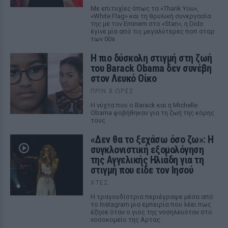
Με επιτυχίες όπως τα «Thank You»,
«White Flag» και τη θρυλική συνεργασία
της με τον Eminem στο «Stan», η Dido
έγινε μία από τις μεγαλύτερες ποπ σταρ
των 00s
Η πιο δύσκολη στιγμή στη ζωή
του Barack Obama δεν συνέβη
στον Λευκό Οίκο
ΠΡΙΝ 8 ΏΡΕΣ
Η νύχτα που ο Barack και η Michelle
Obama φοβήθηκαν για τη ζωή της κόρης
τους
«Δεν θα το ξεχάσω όσο ζω»: Η
συγκλονιστική εξομολόγηση
της Αγγελικής Ηλιάδη για τη
στιγμή που είδε τον Ιησού
ΧΤΕΣ
Η τραγουδίστρια περιέγραψε μέσα από
το Instagram μια εμπειρία που λέει πως
έζησε όταν ο γιος της νοσηλευόταν στο
νοσοκομείο της Αρτας.