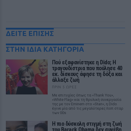
ΔΕΙΤΕ ΕΠΙΣΗΣ
ΣΤΗΝ ΙΔΙΑ ΚΑΤΗΓΟΡΙΑ
Πού εξαφανίστηκε η Dido; Η
τραγουδίστρια που πούλησε 40
εκ. δίσκους άφησε τη δόξα και
άλλαξε ζωή
ΠΡΙΝ 5 ΏΡΕΣ
Με επιτυχίες όπως τα «Thank You»,
«White Flag» και τη θρυλική συνεργασία
της με τον Eminem στο «Stan», η Dido
έγινε μία από τις μεγαλύτερες ποπ σταρ
των 00s
Η πιο δύσκολη στιγμή στη ζωή
του Barack Obama δεν συνέβη