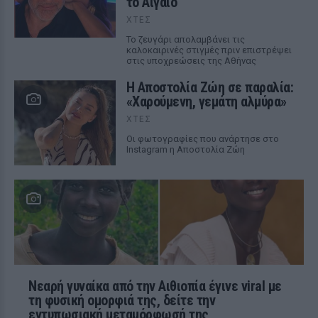
το Αιγαίο
ΧΤΕΣ
Το ζευγάρι απολαμβάνει τις
καλοκαιρινές στιγμές πριν επιστρέψει
στις υποχρεώσεις της Αθήνας
Η Αποστολία Ζώη σε παραλία:
«Χαρούμενη, γεμάτη αλμύρα»
ΧΤΕΣ
Οι φωτογραφίες που ανάρτησε στο
Instagram η Αποστολία Ζώη
Νεαρή γυναίκα από την Αιθιοπία έγινε viral με
τη φυσική ομορφιά της, δείτε την
εντυπωσιακή μεταμόρφωσή της