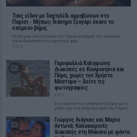
Τους είδαν με δαχτυλίδι αρραβώνων στο
Παρίσι ‑ Μήπως διάσημο ζευγάρι έκανε το
επόμενο βήμα;
Το ζευγάρι εντοπίστηκε στο Παρίσι με βέρες του γαλλικού
οίκου Boucheron στο αριστερό χέρι
ΧΤΕΣ
Γαρυφαλλιά Καληφώνη:
Διακοπές σε Κουφονήσια και
Πάρο, χωρίς τον Χρήστο
Μάστορα – Δείτε τις
φωτογραφίες
ΧΤΕΣ
Στις εικόνες που ανέβασε ποζάρει με το
μαγιό της στα υπέροχα νερά της Πάρου
Γιώργος Λιάγκας και Μαρία
Αντωνά: Καλοκαιρινές
διακοπές στη Μύκονο με φόντο