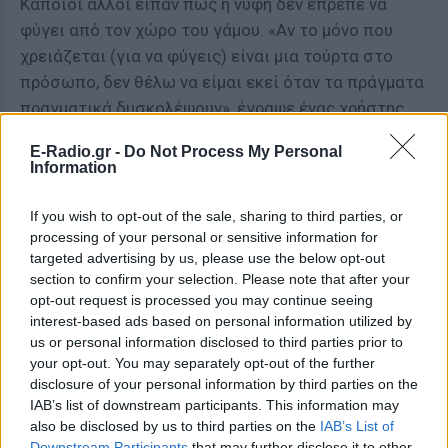
Κάποιοι άλλοι είπαν πως η νύφη δεν έπρεπε να
φύγει από τον χώρο του γάμου. «Αν το μόνο που
χρειάζεται (για να φύγεις) είναι μια τούρτα στο
πρόσωπο, δεν θέλω να είμαι εκεί όταν τα πράγματα
πραγματικά δυσκολέψουν», έγραψε ένας χρήστης
του Reddit.
E-Radio.gr -
Do Not Process My Personal
Information
«Κατέστρεψες τη ζωή σου επειδή δεν μπόρεσες να
του ρίξεις και εσύ λίγο κέικ στη μούρη;», ρώτησε
If you wish to opt-out of the sale, sharing to third parties, or
ένας άλλος χρήστης.
processing of your personal or sensitive information for
targeted advertising by us, please use the below opt-out
[ΠΗΓΗ]
section to confirm your selection. Please note that after your
opt-out request is processed you may continue seeing
interest-based ads based on personal information utilized by
ΔΙΑΦΗΜΙΣΗ
us or personal information disclosed to third parties prior to
your opt-out. You may separately opt-out of the further
disclosure of your personal information by third parties on the
IAB’s list of downstream participants. This information may
also be disclosed by us to third parties on the
IAB’s List of
Downstream Participants
that may further disclose it to other