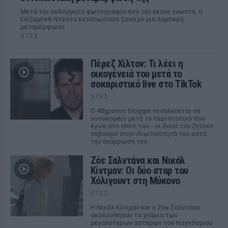
Μετά την αυθόρμητη φωτογραφία που την έκανε γνωστή, η
Ελίζαμπεθ Ντέστα εντυπωσίασε ξανά με μια λαμπερή
μεταμόρφωση
ΧΤΕΣ
Πέρεζ Χίλτον: Τι λέει η
οικογένειά του μετά το
σοκαριστικό live στο TikTok
ΧΤΕΣ
Ο 48χρονος blogger νοσηλεύεται σε
νοσοκομείο μετά το περιστατικό που
έγινε στο σπίτι του - οι δικοί του ζητούν
σεβασμό στην ιδιωτικότητά του κατά
την ανάρρωσή του
Ζόε Σαλντάνα και Νικόλ
Κίντμαν: Οι δύο σταρ του
Χόλιγουντ στη Μύκονο
ΧΤΕΣ
Η Νικόλ Κίντμαν και η Ζόε Σαλντάνα
ακολούθησαν τα χνάρια των
μεγαλύτερων αστέρων του παγκόσμιου