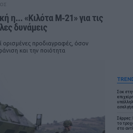
ΟΣ
 η... «Κιλότα Μ‑21» για τις 
πλες δυνάμεις
ί ορισμένες προδιαγραφές, όσον
φάνιση και την ποιότητα
TREN
Σοκ στη
επιχείρ
υπάλληλ
ασελγήσ
Σέρρες:
το τροχ
στο αντ