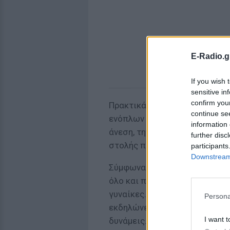
E-Radio.g
If you wish 
sensitive in
confirm you
Πρακτικά, αυτό σημαίνει ότι 
continue se
ενόπλων δυνάμεων πληροί ορ
information 
άνεση, την εμφάνιση και την 
further disc
στολής παραλλαγής.
participants
Downstream 
Σύμφωνα με τα σερβικά ΜΜΕ, 
όλο και πιο συχνά προστίθεντ
γυναίκες. Αυτό συμβαίνει λό
Persona
εκδηλώνεται από τον γυναικε
I want t
δυνάμεις.