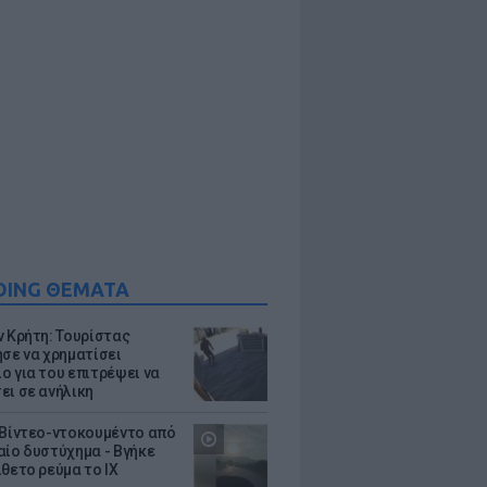
DING ΘΕΜΑΤΑ
ν Κρήτη: Τουρίστας
ησε να χρηματίσει
ο για του επιτρέψει να
ει σε ανήλικη
 Βίντεο-ντοκουμέντο από
αίο δυστύχημα - Βγήκε
ίθετο ρεύμα το ΙΧ