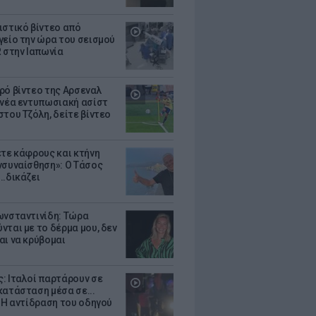
ιστικό βίντεο από
γείο την ώρα του σεισμού
R στην Ιαπωνία
ρό βίντεο της Αρσεναλ
 νέα εντυπωσιακή ασίστ
στου Τζόλη, δείτε βίντεο
ετε κάφρους και κτήνη
νσυναίσθηση»: Ο Τάσος
..δικάζει
ωνσταντινίδη: Τώρα
νται με το δέρμα μου, δεν
αι να κρύβομαι
: Ιταλοί παρτάρουν σε
κατάσταση μέσα σε...
- Η αντίδραση του οδηγού