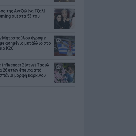
ός της Αντζελίνα Τζολί
oming out στα 53 του
ν Μητροπούλου έγραψε
 με ασημένιο μετάλλιο στο
ιο Κ20
 influencer Σίντνεϊ Τάουλ
ία 26 ετών έπειτα από
 σπάνια μορφή καρκίνου