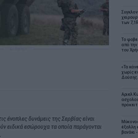
Συγκλον
χειρουρ
των 7,1
Το φοβε
από την
ΔΙΑΦΗΜΙΣΗ
του Χρή
«Τα κάν
χωρίς ε
Δούσης.
Αριελ Κ
ασχολού
πρόκειτ
ις ένοπλες δυνάμεις της Σερβίας είναι
Μύκονος
ύν ειδικά εσώρουχα τα οποία παράγονται
έξαλλη 
βανάκι 
.