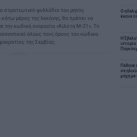
ο στρατιωτικό φυλλάδιο του μηνός
Ο αδελφ
έκανε c
ο κάτω μέρος της λεκάνης, θα πρέπει να
ε την κωδική ονομασία «Κιλότα Μ-21». Το
ικανοποιεί όλους τους όρους του κώδικα
Η Έβελυ
μοκρατίας της Σερβίας.
ιστορία
Παγκόσμ
ΔΙΑΦΗΜΙΣΗ
Πέθανε η
σε ηλικ
μάχη με