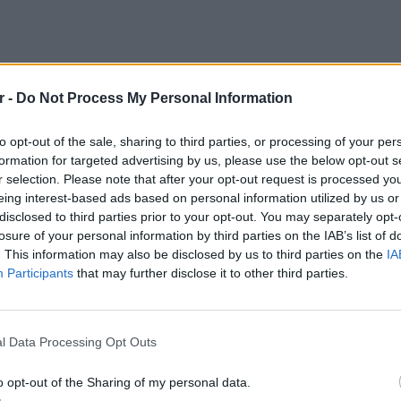
r -
Do Not Process My Personal Information
to opt-out of the sale, sharing to third parties, or processing of your per
formation for targeted advertising by us, please use the below opt-out s
r selection. Please note that after your opt-out request is processed y
το νέο εσώρουχο για τα γυναικεία μέλη των
eing interest-based ads based on personal information utilized by us or
ισμένες προδιαγραφές όσον αφορά την
disclosed to third parties prior to your opt-out. You may separately opt-
ποιότητα ενώ ταιριάζει με το χρώμα της
losure of your personal information by third parties on the IAB’s list of
. This information may also be disclosed by us to third parties on the
IA
Participants
that may further disclose it to other third parties.
στον κώδικα ένδυσης του στρατού τελευταία
LIFESTY
αι διατάξεις που αφορούν αποκλειστικά τις
Η Μαρί
γω του μεγάλου ενδιαφέροντος που
χρώματ
l Data Processing Opt Outs
ίο πληθυσμό για να καταταγεί στις ένοπλες
o opt-out of the Sharing of my personal data.