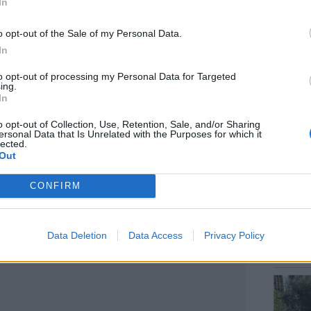
In
o opt-out of the Sale of my Personal Data.
ς στρατιωτικές σχολές μέσης εκπαίδευσης
In
ρισσότερες γυναίκες παρά άνδρες. Στην
ΕΙΔΗΣΕΙ
α το 34% των δοκίμων είναι γυναίκες ενώ
to opt-out of processing my Personal Data for Targeted
Τροχαί
ing.
ικής το ποσοστό των γυναικών ανέρχεται
Μητέρα
In
o opt-out of Collection, Use, Retention, Sale, and/or Sharing
ersonal Data that Is Unrelated with the Purposes for which it
παγγελματικός και οι γυναίκες σήμερα
lected.
τικών και το 17% των στρατιωτών.
Out
CONFIRM
ΕΙΔΗΣΕΙ
«Δεν το
ΔΙΑΦΗΜΙΣΗ
Data Deletion
Data Access
Privacy Policy
Αμερικ
στη Λέ