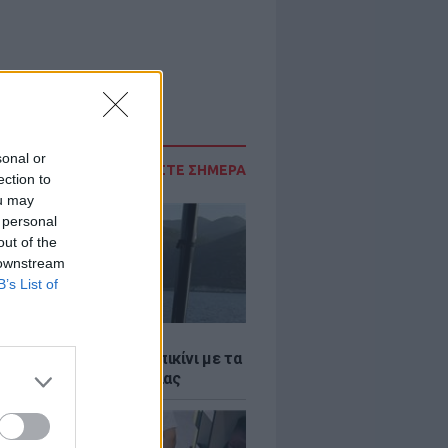
sonal or
ΔΙΑΒΑΣΤΕ ΣΗΜΕΡΑ
ection to
ou may
 personal
out of the
 downstream
B’s List of
LE
α Μενούνος φόρεσε μπικίνι με τα
α της ελληνικής σημαίας