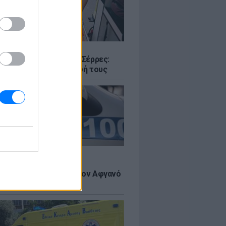
Σ
ο με δύο νεκρούς στις Σέρρες:
 και γιος έχασαν τη ζωή τους
Σ
 πιστεύουμε», λένε οι
ανοί που υιοθέτησαν τον Αφγανό
σβο