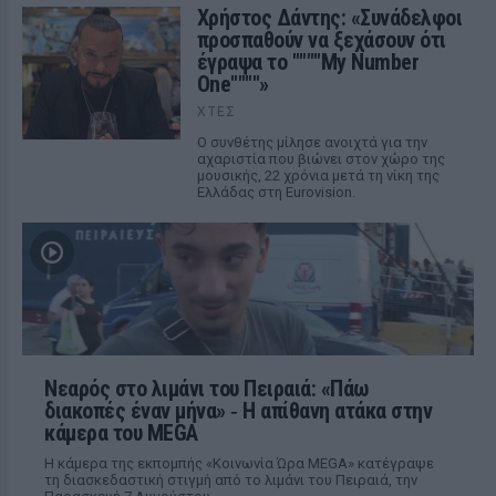
Χρήστος Δάντης: «Συνάδελφοι
προσπαθούν να ξεχάσουν ότι
έγραψα το """"My Number
One""""»
ΧΤΕΣ
Ο συνθέτης μίλησε ανοιχτά για την
αχαριστία που βιώνει στον χώρο της
μουσικής, 22 χρόνια μετά τη νίκη της
Ελλάδας στη Eurovision.
Νεαρός στο λιμάνι του Πειραιά: «Πάω
διακοπές έναν μήνα» ‑ Η απίθανη ατάκα στην
κάμερα του MEGA
Η κάμερα της εκπομπής «Κοινωνία Ώρα MEGA» κατέγραψε
τη διασκεδαστική στιγμή από το λιμάνι του Πειραιά, την