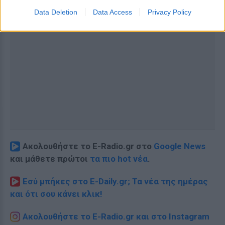
Data Deletion
Data Access
Privacy Policy
Ακολουθήστε το E-Radio.gr στο
Google News
και μάθετε πρώτοι
τα πιο hot νέα
.
Εσύ μπήκες στο E-Daily.gr; Τα νέα της ημέρας
και ότι σου κάνει κλικ!
Ακολουθήστε το E-Radio.gr και στο Instagram