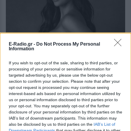
E-Radio.gr -
Do Not Process My Personal
Information
If you wish to opt-out of the sale, sharing to third parties, or
processing of your personal or sensitive information for
targeted advertising by us, please use the below opt-out
section to confirm your selection. Please note that after your
opt-out request is processed you may continue seeing
interest-based ads based on personal information utilized by
us or personal information disclosed to third parties prior to
Ο Νεϊμάρ και η Μπρούνα δεν έχουν παντρευτεί και
your opt-out. You may separately opt-out of the further
αν και εκείνη τον έχει ακολουθήσει στη Σαουδική
disclosure of your personal information by third parties on the
Αραβία δεν παιρνούν και πολύ χρόνο μαζί. Δεν
IAB’s list of downstream participants. This information may
πέρασε πολύς καιρός από τότε που είχε
also be disclosed by us to third parties on the
IAB’s List of
αποκαλυφθεί πάλι ότι την είχε απατήσει και
Downstream Participants
that may further disclose it to other