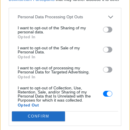
third parties.
ζήτησε δημόσια συγγνώμη.
Personal Data Processing Opt Outs
Το διάστημα εκείνο οι Βραζιλιάνοι έγραφαν ότι η
Μπρούνα δέχεται το... κέρατο αλλά με τρεις όρους.
I want to opt-out of the Sharing of my
personal data.
«Πρέπει να είναι διακριτικός, να χρησιμοποιεί
Opted In
προφυλακτικό και να μην τις φιλάει στο στόμα»
I want to opt-out of the Sale of my
είχε ζητήσει η Βραζιλιάνα.
Personal Data.
Opted In
[ΠΗΓΗ]
I want to opt-out of processing my
Personal Data for Targeted Advertising.
Opted In
ΔΙΑΦΗΜΙΣΗ
I want to opt-out of Collection, Use,
Retention, Sale, and/or Sharing of my
Personal Data that Is Unrelated with the
Purposes for which it was collected.
Opted Out
CONFIRM