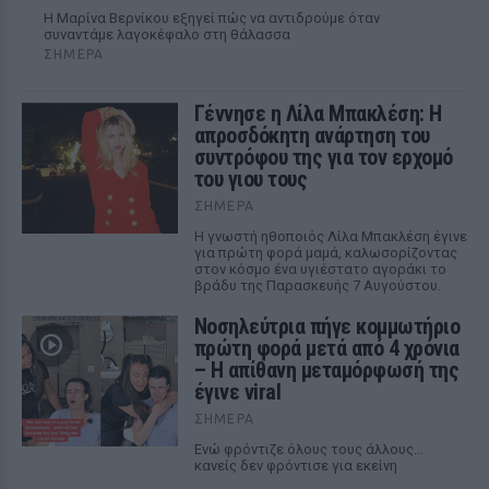
Η Μαρίνα Βερνίκου εξηγεί πώς να αντιδρούμε όταν
συναντάμε λαγοκέφαλο στη θάλασσα
ΣΉΜΕΡΑ
Γέννησε η Λίλα Μπακλέση: Η
απροσδόκητη ανάρτηση του
συντρόφου της για τον ερχομό
του γιου τους
ΣΉΜΕΡΑ
Η γνωστή ηθοποιός Λίλα Μπακλέση έγινε
για πρώτη φορά μαμά, καλωσορίζοντας
στον κόσμο ένα υγιέστατο αγοράκι το
βράδυ της Παρασκευής 7 Αυγούστου.
Νοσηλεύτρια πήγε κομμωτήριο
πρώτη φορά μετά από 4 χρόνια
– Η απίθανη μεταμόρφωσή της
έγινε viral
ΣΉΜΕΡΑ
Ενώ φρόντιζε όλους τους άλλους...
κανείς δεν φρόντισε για εκείνη