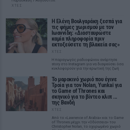
Παρασκευή 7 Αυγούστου.
ΧΤΕΣ
Η Ελένη Βουλγαράκη ξεσπά για
τις φήμες χωρισμού με τον
Ιωαννίδη: «Διασταυρώστε
καμία πληροφορία πριν
εκτοξεύσετε τη βλακεία σας»
ΧΤΕΣ
Η παραγωγός ραδιοφώνου ανάρτησε
story στο Instagram για να διαψεύσει όσα
κυκλοφορούν για την ερωτική της ζωή
Το μαροκινό χωριό που έγινε
Τροία για τον Nolan, Yunkai για
το Game of Thrones και
σκηνικό για το βίντεο κλιπ ...
της Βανδή
ΧΤΕΣ
Από το «Lawrence of Arabia» και το Game
of Thrones μέχρι την «Οδύσσεια» του
Christopher Nolan, το οχυρωμένο χωριό