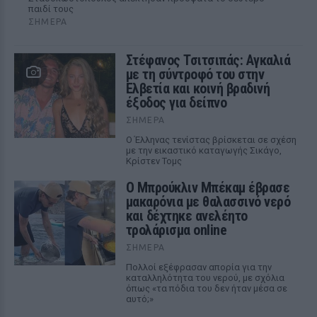
παιδί τους
ΣΉΜΕΡΑ
Στέφανος Τσιτσιπάς: Αγκαλιά
με τη σύντροφό του στην
Ελβετία και κοινή βραδινή
έξοδος για δείπνο
ΣΉΜΕΡΑ
Ο Έλληνας τενίστας βρίσκεται σε σχέση
με την εικαστικό καταγωγής Σικάγο,
Κρίστεν Τομς
Ο Μπρούκλιν Μπέκαμ έβρασε
μακαρόνια με θαλασσινό νερό
και δέχτηκε ανελέητο
τρολάρισμα online
ΣΉΜΕΡΑ
Πολλοί εξέφρασαν απορία για την
καταλληλότητα του νερού, με σχόλια
όπως «τα πόδια του δεν ήταν μέσα σε
αυτό;»