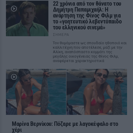
22 χρόνια από τον θάνατο του
Δημήτρη Παπαμιχαήλ: Η
ανάρτηση της Φίνος Φιλμ για
το «γοητευτικό λεβεντόπαιδο
του ελληνικού σινεμά»
ΣΉΜΕΡΑ
Τον θυμόμαστε ως σπουδαίο ηθοποιό και
καλλιτέχνη που αποτέλεσε, μαζί με την
Αλίκη, αναπόσπαστο κομμάτι της
μεγάλης οικογένειας της Φίνος Φιλμ,
αναφέρεται χαρακτηριστικά
Μαρίνα Βερνίκου: Πόζαρε με λαγοκέφαλο στο
χέρι