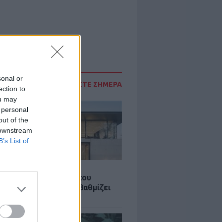
sonal or
ΔΙΑΒΑΣΤΕ ΣΗΜΕΡΑ
ection to
ou may
 personal
out of the
 downstream
B’s List of
Σ
λαστική: Καινοτομία που
ομεί ενέργεια και αναβαθμίζει
ιότητα ζωής