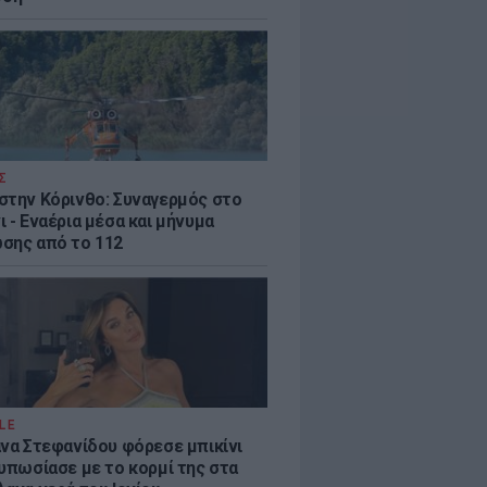
Σ
στην Κόρινθο: Συναγερμός στο
 - Εναέρια μέσα και μήνυμα
σης από το 112
LE
άνα Στεφανίδου φόρεσε μπικίνι
τυπωσίασε με το κορμί της στα