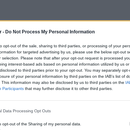
r -
Do Not Process My Personal Information
to opt-out of the sale, sharing to third parties, or processing of your per
formation for targeted advertising by us, please use the below opt-out s
r selection. Please note that after your opt-out request is processed y
eing interest-based ads based on personal information utilized by us or
disclosed to third parties prior to your opt-out. You may separately opt-
losure of your personal information by third parties on the IAB’s list of
. This information may also be disclosed by us to third parties on the
IA
ποχώρησε από τη συμφωνία της Μαύρης
Participants
that may further disclose it to other third parties.
ασφαλή εξαγωγή αγροτικών προϊόντων από
ΕΙΔΗΣΕΙ
αθεί να ανοίξει νέους θαλάσσιους
Θερμοπ
εξοικον
ακτών των συμμαχικών χωρών της Ουκρανίας,
l Data Processing Opt Outs
την πο
ς τις ρωσικές απειλές ότι θα βυθιστούν τα
o opt-out of the Sharing of my personal data.
ν από τα ουκρανικά λιμάνια. Μετά τη λήξη της