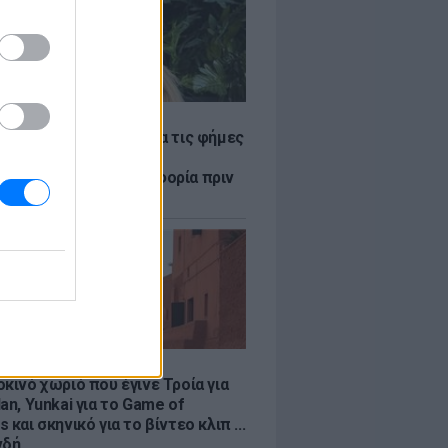
LE
η Βουλγαράκη ξεσπά για τις φήμες
ού με τον Ιωαννίδη:
αυρώστε καμία πληροφορία πριν
ύσετε τη βλακεία σας»
LE
κινό χωριό που έγινε Τροία για
an, Yunkai για το Game of
 και σκηνικό για το βίντεο κλιπ ...
νδή