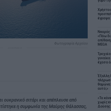
γάμο τη
Χρήστος
προσπαθ
έγραψα τ
Νεαρός 
«Πάω δι
απίθανη
Φωτογραφία Αρχείου
MEGA
ΔΙΑΦΗΜΙΣΗ
Τροχαίο
γυναίκα 
έχασα ό
Έξαλλη 
πλήρωσε
θαμώνα:
αυτό;»
«Τα κάν
ι ουκρανικό σιτάρι και απέπλευσε από
χωρίς ε
ατίστηκε η συμφωνία της Μαύρης Θάλασσας,
Δούσης.