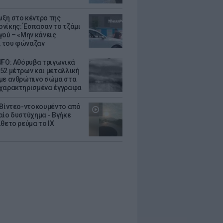
ξη στο κέντρο της
νίκης: Έσπασαν το τζάμι
γού – «Μην κάνεις
 του φώναζαν
UFO: Αθόρυβα τριγωνικά
52 μέτρων και μεταλλική
με ανθρώπινο σώμα στα
χαρακτηρισμένα έγγραφα
 Βίντεο-ντοκουμέντο από
αίο δυστύχημα - Βγήκε
ίθετο ρεύμα το ΙΧ