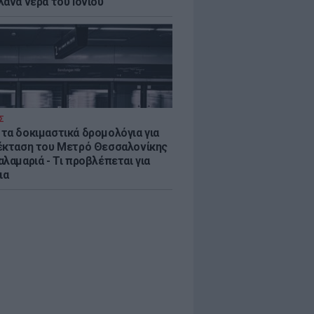
λανα νερά του Ιονίου
Σ
τα δοκιμαστικά δρομολόγια για
έκταση του Μετρό Θεσσαλονίκης
λαμαριά - Τι προβλέπεται για
ια