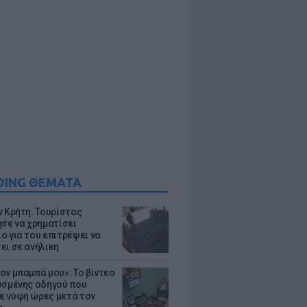
DING ΘΕΜΑΤΑ
ν Κρήτη: Τουρίστας
ησε να χρηματίσει
ο για του επιτρέψει να
ει σε ανήλικη
ον μπαμπά μου»: Το βίντεο
υσμένης οδηγού που
 νύφη ώρες μετά τον