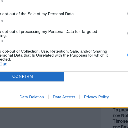
In
ζει τις λιμενικές υποδομές της Ουκρανίας
 εξαγωγές, όπως υποστηρίζει το Κίεβο. Η
o opt-out of the Sale of my Personal Data.
μόνο στρατιωτικούς στόχους.
In
 βρίσκεται στο λιμάνι του Τσορνομόρσκ και
to opt-out of processing my Personal Data for Targeted
LIFESTY
ing.
της φόρτωσης σιταριού που θα εξαχθεί στην
Η Ελέν
In
χωρισμ
«Διαστ
o opt-out of Collection, Use, Retention, Sale, and/or Sharing
ersonal Data that Is Unrelated with the Purposes for which it
εκτοξε
lected.
Out
ΔΙΑΦΗΜΙΣΗ
CONFIRM
Data Deletion
Data Access
Privacy Policy
LIFESTY
Το μαρο
τον Nol
Thrones
της Βα