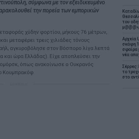
τινούπολη, σύμφωνα με τον εξειδικευμένο
 παρακολουθεί την πορεία των εμπορικών
Καταδίω
Θεσσαλο
του οδη
μ@@@»,
ο μεταφοράς χύδην φορτίου, μήκους 76 μέτρων,
Αρχεία 
και μεταφέρει τρεις χιλιάδες τόνους
σκάφη 1
ραήλ, αγκυροβόλησε στον Βόσπορο λίγα λεπτά
σφαίρα 
νέα απο
ρα και ώρα Ελλάδας). Είχε αποπλεύσει την
ρνομόρσκ, όπως ανακοίνωσε ο Ουκρανός
Σέρρες:
το τροχ
ρ Κουμπρακόφ.
στο αντ
ΔΙΑΦΗΜΙΣΗ