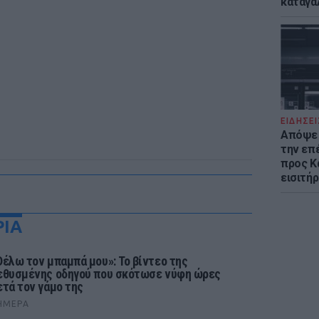
καταγά
ΕΙΔΗΣΕΙ
Απόψε 
την επ
προς Κα
εισιτήρ
ΡΙΑ
Θέλω τον μπαμπά μου»: Το βίντεο της
εθυσμένης οδηγού που σκότωσε νύφη ώρες
ετά τον γάμο της
ΉΜΕΡΑ