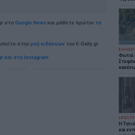
gr στο
Google News
και μάθετε πρώτοι
τα
 μπείτε στην
ροή ειδήσεων
του E-Daily.gr
ΕΙΔΗΣΕΙ
Φωτιά 
r και στο Instagram
Στεφάνι
εκκένω
ΔΙΑΦΗΜΙΣΗ
LIFESTY
Η Τατι
και εν