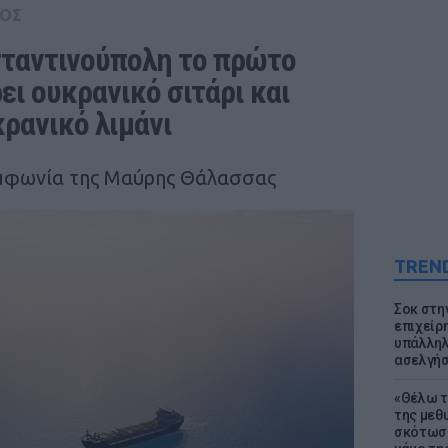
ΟΣ
ταντινούπολη το πρώτο 
ι ουκρανικό σιτάρι και 
ρανικό λιμάνι
μφωνία της Μαύρης Θάλασσας
TREN
Σοκ στη
επιχείρ
υπάλληλ
ασελγήσ
«Θέλω τ
της μεθ
σκότωσε