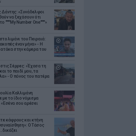
ς
 Δάντης: «Συνάδελφοι
ούν να ξεχάσουν ότι
ο """"My Number One""""»
στο λιμάνι του Πειραιά:
ακοπές έναν μήνα» - Η
 ατάκα στην κάμερα του
 στις Σέρρες: «Έχασα τη
και το παιδί μου, τα
λα» - Ο πόνος του πατέρα
Ιουλία Καλλιμάνη
 με το ίδιο νόμισμα
 «Εσένα σου αρέσει
ετε κάφρους και κτήνη
νσυναίσθηση»: Ο Τάσος
..δικάζει